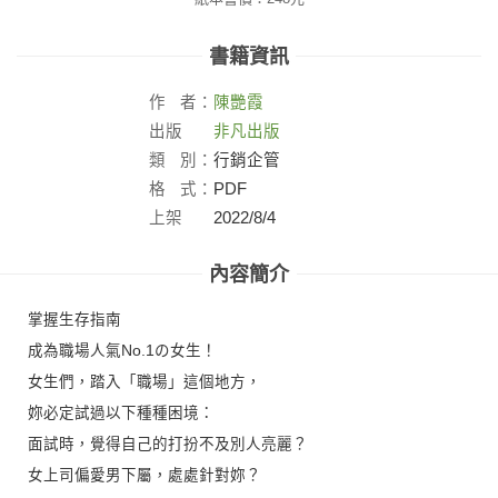
書籍資訊
作
者：
陳艷霞
出版
非凡出版
社：
類
別：
行銷企管
格
式：
PDF
上架
2022/8/4
日：
內容簡介
掌握生存指南
成為職場人氣No.1の女生！
女生們，踏入「職場」這個地方，
妳必定試過以下種種困境：
面試時，覺得自己的打扮不及別人亮麗？
女上司偏愛男下屬，處處針對妳？