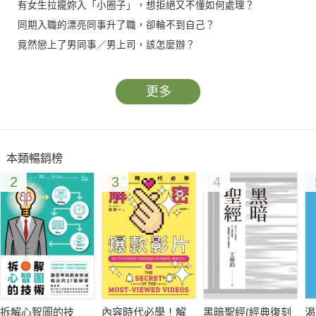
有女生拉攏妳入「小圈子」，想拒絕又不懂如何處理？
同期入職的漂亮同事升了職，卻輪不到自己？
竟然戀上了男同事／男上司，該怎麼辦？
會議上只有男性發聲，總覺得自己不夠強大！
可惜的是……妳擔心的事情一定會發生，這叫「墨菲定律」！
更多
妳討厭的人，總會在妳身邊出現，這叫「吸引力法則」！
職場上從來不應怨天尤人，作為女生更要努力爭取！
50個職場小故事 X 30張情境圖表 X 簡易心理學理論
本類暢銷榜
教妳解決一切工作上的煩惱！
2
3
4
此書以三位不同個性的新入職場的年輕女生為例，對職場女生常
見、典型的心理困擾進行梳理和解讀。情景選取真實典型例子，
全書圖文結合，具有很好的指導意義和可讀性。
●適用對象：大學生、職場新人。
●形式定位：案例結合講解、手繪圖文搭配，雙色印刷。
●內容規劃： 每節都由職場片段切入，後半部分提出實用技巧。
●類型風格：採用場景圖解搭配形式，內容通俗易懂。
拆解心智圖的技
內容時代必學！解
黑暗聖經(經典復刻
渴