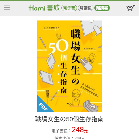
電子書
月讀包
閱讀器
職場女生の50個生存指南
248
電子書價：
元
紙本書價：
248
元