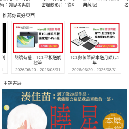
術：讓思考與創意
密爆款影片：從K-
典藏版)
者
快速輸出的27個練
POP到好萊塢，深
《
推薦你買好東西
習
度挖掘讓人移不開
金
眼的「趣味公式」
哈利
閱讀有禮，TCL平板送觸
TCL數位筆記本送月讀包1
控筆
年
31
2026/06/20 - 2026/08/31
2026/06/20 - 2026/08/31
主題書展