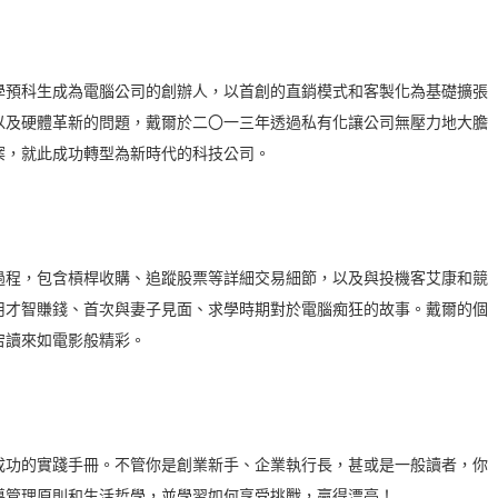
預科生成為電腦公司的創辦人，以首創的直銷模式和客製化為基礎擴張
以及硬體革新的問題，戴爾於二〇一三年透過私有化讓公司無壓力地大膽
案，就此成功轉型為新時代的科技公司。
程，包含槓桿收購、追蹤股票等詳細交易細節，以及與投機客艾康和競
用才智賺錢、首次與妻子見面、求學時期對於電腦痴狂的故事。戴爾的個
宕讀來如電影般精彩。
功的實踐手冊。不管你是創業新手、企業執行長，甚或是一般讀者，你
導管理原則和生活哲學，並學習如何享受挑戰，贏得漂亮！