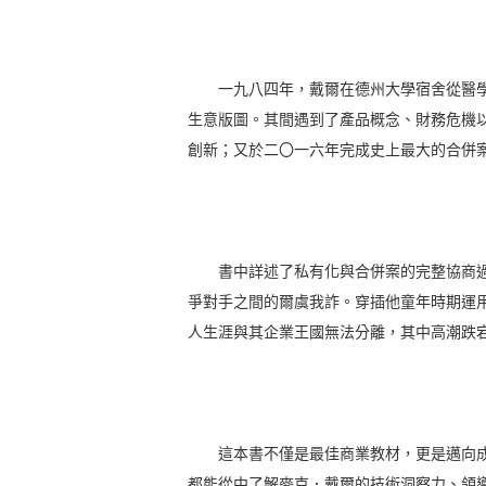
一九八四年，戴爾在德州大學宿舍從醫學
生意版圖。其間遇到了產品概念、財務危機
創新；又於二〇一六年完成史上最大的合併
書中詳述了私有化與合併案的完整協商過
爭對手之間的爾虞我詐。穿插他童年時期運
人生涯與其企業王國無法分離，其中高潮跌
這本書不僅是最佳商業教材，更是邁向成
都能從中了解麥克．戴爾的技術洞察力、領