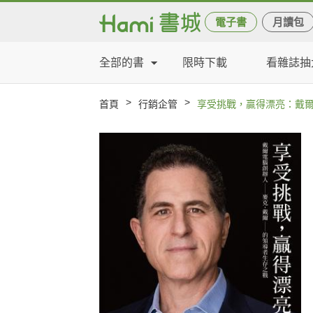
電子書
月讀包
全部的書
限時下載
看雜誌抽
>
>
首頁
行銷企管
享受挑戰，贏得漂亮：戴