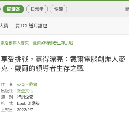
閱讀器
日常學
快讀
大獎
買TCL送月讀包
爾電腦創辦人麥克．戴爾的領導者生存之戰
享受挑戰，贏得漂亮：戴爾電腦創辦人麥
克．戴爾的領導者生存之戰
作
者：
麥克‧戴爾
出版社：
堡壘文化
類
別：
行銷企管
格
式：
Epub 流動版
上架日：
2022/9/7