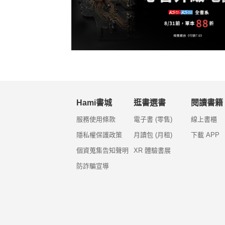
Hami書城
逛書選書
閱讀書籍
服務使用條款
電子書 (零售)
線上書櫃
隱私權保護政策
月讀包 (月租)
下載 APP
個資蒐集告知聲明
XR 體驗書展
防詐騙宣導