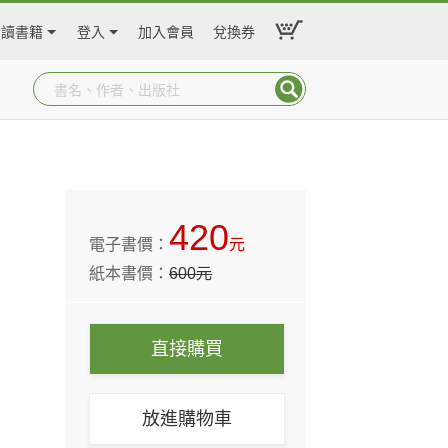
閱讀書籍
登入
加入會員
兌換券
420
電子書價：
元
紙本書價：
600
元
直接購買
放進購物車