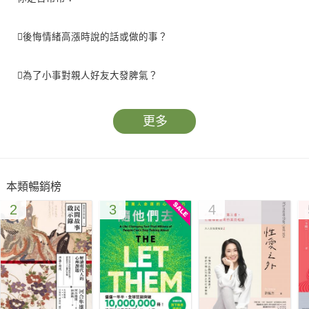
後悔情緒高漲時說的話或做的事？
為了小事對親人好友大發脾氣？
因為自己的言行經常向別人道歉？
更多
驚訝自己會有失控的反應？
本類暢銷榜
總是預設事情都有最壞的結果？
2
3
4
覺得情緒超出負荷時會退縮躲避？
遭人批評或拒絕的時候，你會強烈反擊，還是完全退縮？
兩種都是本能反應，可能帶來持久且不是你期望的後果，影響我