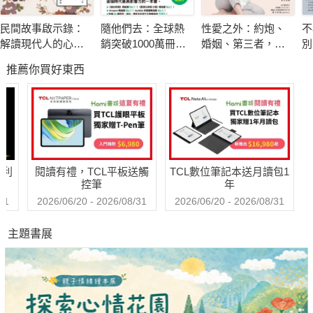
們的友誼、事業、家庭和兩性關係。真實的情況是，反應過度會
民間故事啟示錄：
隨他們去：全球熱
性愛之外：約炮、
不
傷害自己，對周圍的人也會造成同等傷害。你或許以為反應過度
解讀現代人的心理
銷突破1000萬冊現
婚姻、第三者，打
別
是個性因素，改變不了的，但其實這種狀況跟其他情形一樣，可
課題
象級巨作！改變千
破傳統思考的禁忌
限
推薦你買好東西
萬人命運的心理技
相談
以透過自省、找出方法加以改善。
巧【附放下執念明
信片圖】
本書幫你找出引發過度反應、情緒無法控制的原因，以有效方法
處理衝動的想法和感覺，以及讓你了解，碰到困境和壓力增大
時，情緒會以什麼形式破壞你的理性思考能力。閱讀本書你會學
哈利
閱讀有禮，TCL平板送觸
TCL數位筆記本送月讀包1
到如何消除令人不知所措的情緒，選擇用健康的態度回應人際關
控筆
年
係，而不是為了小事而勃然大怒。
31
2026/06/20 - 2026/08/31
2026/06/20 - 2026/08/31
主題書展
是停止反應過度的時候了！你要對自己的負面情緒負責，增強自
己的鎮定力和掌控力！準備好做出改變，讓自己變得更好了嗎？