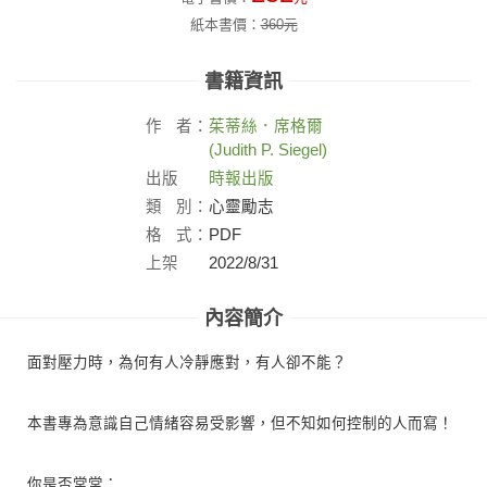
紙本書價：
360
元
書籍資訊
作
者：
茱蒂絲．席格爾
(Judith P. Siegel)
出版
時報出版
社：
類
別：
心靈勵志
格
式：
PDF
上架
2022/8/31
日：
內容簡介
面對壓力時，為何有人冷靜應對，有人卻不能？
本書專為意識自己情緒容易受影響，但不知如何控制的人而寫！
你是否常常：