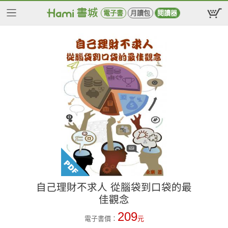
電子書
月讀包
閱讀器
自己理財不求人 從腦袋到口袋的最
佳觀念
209
電子書價：
元