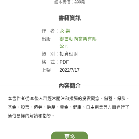
紙本書價：
299
元
書籍資訊
作
者：
永
樂
出版
御璽動向育樂有限
社：
公司
類
別：
投資理財
格
式：
PDF
上架
2022/7/17
日：
內容簡介
本書作者從80後人群經常關注和接觸的投資觀念、儲蓄、保險、
基金、股票、債券、房產、黃金、健康、自主創業等方面進行了
通俗易懂的解讀和指導。
更多