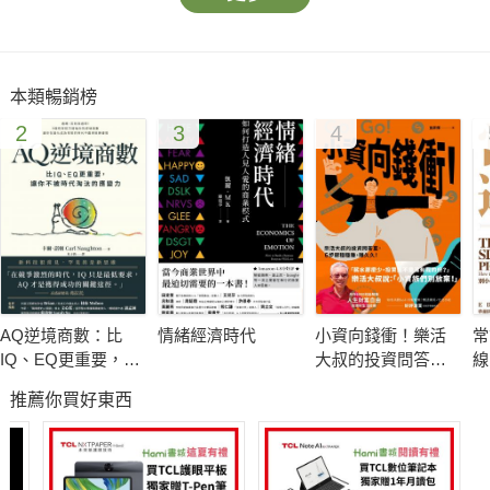
本類暢銷榜
2
3
4
AQ逆境商數：比
情緒經濟時代
小資向錢衝！樂活
常
IQ、EQ更重要，讓
大叔的投資問答
線
你不被時代淘汰的
室，6步驟穩穩賺，
選
推薦你買好東西
應變力【附AQ測試
賺久久！
量表，從情緒、行
動、思想三層面清
晰掌握你的AQ與優