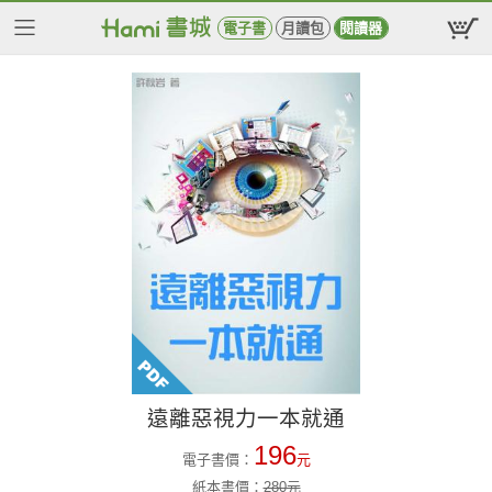
電子書
月讀包
閱讀器
遠離惡視力一本就通
196
電子書價：
元
紙本書價：
280
元