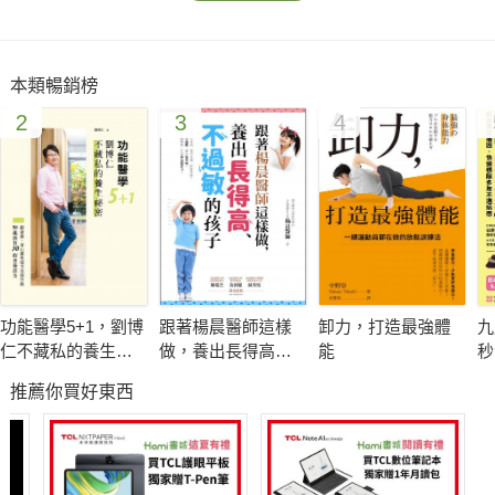
本類暢銷榜
2
3
4
功能醫學5+1，劉博
跟著楊晨醫師這樣
卸力，打造最強體
九
仁不藏私的養生祕
做，養出長得高、
能
秒
密
不過敏的孩子
物
推薦你買好東西
驚
術
因
不