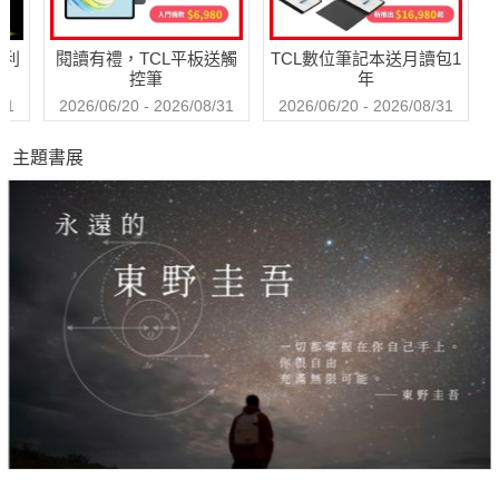
哈利
閱讀有禮，TCL平板送觸
TCL數位筆記本送月讀包1
控筆
年
31
2026/06/20 - 2026/08/31
2026/06/20 - 2026/08/31
主題書展