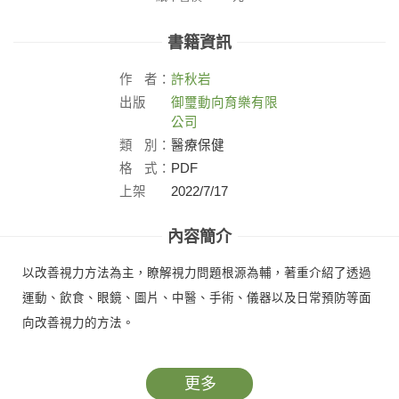
書籍資訊
作
者：
許秋岩
出版
御璽動向育樂有限
社：
公司
類
別：
醫療保健
格
式：
PDF
上架
2022/7/17
日：
內容簡介
以改善視力方法為主，瞭解視力問題根源為輔，著重介紹了透過
運動、飲食、眼鏡、圖片、中醫、手術、儀器以及日常預防等面
向改善視力的方法。
更多