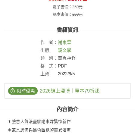
電子書價：
250
元
紙本書價：
250
元
書籍資訊
作
者：
謝東霖
出版
鏡文學
社：
類
別：
靈異神怪
格
式：
PDF
上架
2022/9/5
日：
限時優惠
2026線上漫博｜單本79折起
內容簡介
＊臉書人氣漫畫家謝東霖驚悚新作
＊兼具恐怖與黑色幽默的靈異漫畫