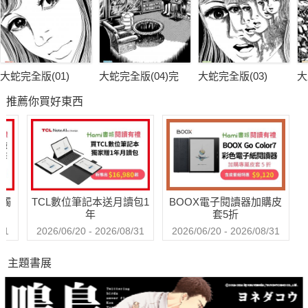
鬼」的線索漸漸明朗，但是，他在生前與死後，似乎都不是好惹
的角色……
誰怕誰？誰嚇誰？
人與鬼之間的劇本殺就此開始！
大蛇完全版(01)
大蛇完全版(04)完
大蛇完全版(03)
大
推薦你買好東西
送觸
TCL數位筆記本送月讀包1
BOOX電子閱讀器加購皮
年
套5折
31
2026/06/20 - 2026/08/31
2026/06/20 - 2026/08/31
主題書展