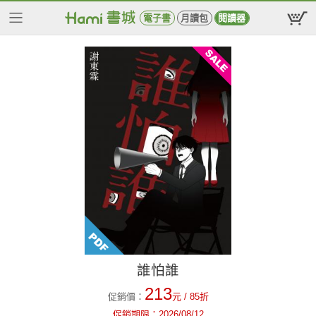
電子書
月讀包
閱讀器
誰怕誰
213
促銷價：
元
/ 85折
促銷期限：
2026/08/12