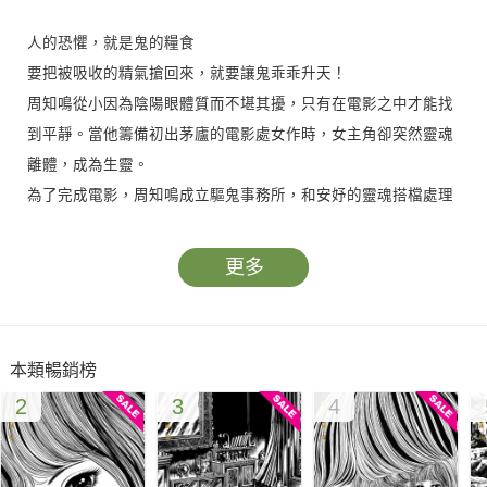
人的恐懼，就是鬼的糧食
要把被吸收的精氣搶回來，就要讓鬼乖乖升天！
周知鳴從小因為陰陽眼體質而不堪其擾，只有在電影之中才能找
到平靜。當他籌備初出茅廬的電影處女作時，女主角卻突然靈魂
離體，成為生靈。
為了完成電影，周知鳴成立驅鬼事務所，和安妤的靈魂搭檔處理
靈異事件並打探消息，以找出那有著異色瞳孔，害安妤無法回到
軀體的鬼。
更多
當人被鬼嚇到時會逸散精氣，越來越虛弱；鬼則在吸收精氣後更
加強大，更能繼續停留人世間……要把被吸收的精氣搶回來，只
有一個辦法：嚇死那鬼，讓吸收的精氣回到主人身上。
本類暢銷榜
鬼魂的行蹤飄忽不定，為了出奇制勝，必須縝密調查每個鬼生前
2
3
4
的資訊，以抓住祂們的弱點，在最緊要的時候給予致命一擊。
身為導演，周知鳴的獨門嚇鬼招數竟然是——戲劇原理？！
在人鬼之間善與惡、真實與謊言的諜對諜之中，「異色瞳孔的