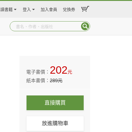
閱讀書籍
登入
加入會員
兌換券
202
電子書價：
元
紙本書價：
289
元
直接購買
放進購物車