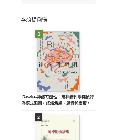
本類暢銷榜
1
Rewire-神經可塑性：用神經科學突破行
為模式迴圈，終結焦慮、恐慌和憂鬱，實
現最佳的心理健康
2