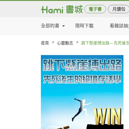
電子書
月讀包
全部的書
限時下載
看雜誌抽
>
>
首頁
心靈勵志
跳下懸崖搏出路---先死後