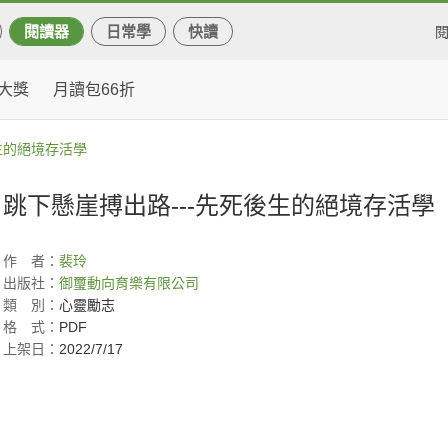
閱讀器
日常學
快讀
大獎
月讀包66折
生的絕境存活學
跳下懸崖搏出路---先死後生的絕境存活學
作
者：
裴玲
出版社：
御璽動向育樂有限公司
類
別：
心靈勵志
格
式：
PDF
上架日：
2022/7/17