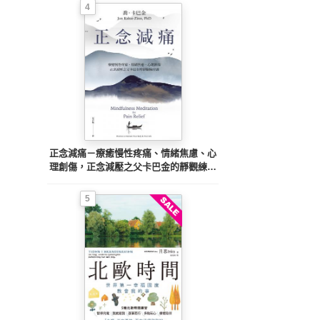
4
正念減痛－療癒慢性疼痛、情緒焦慮、心
理創傷，正念減壓之父卡巴金的靜觀練習
課
5