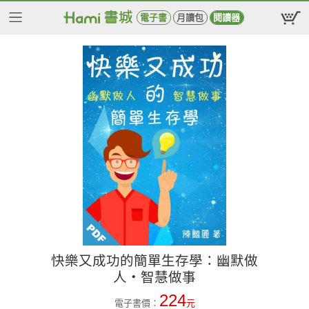
電子書
月讀包
閱讀器
快樂又成功的簡單生存學：幽默做
人‧智慧做事
224
電子書價：
元