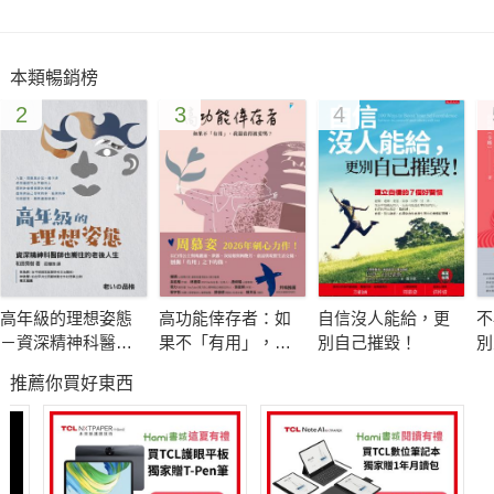
本類暢銷榜
2
3
4
高年級的理想姿態
高功能倖存者：如
自信沒人能給，更
不
－資深精神科醫師
果不「有用」，我
別自己摧毀！
別
也嚮往的老後人生
還值得被愛嗎？
限
推薦你買好東西