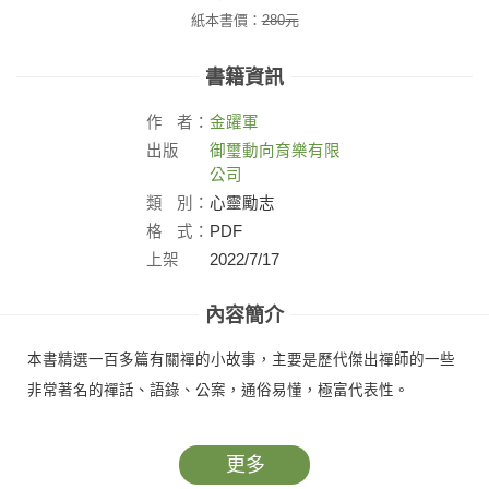
紙本書價：
280
元
書籍資訊
作
者：
金躍軍
出版
御璽動向育樂有限
社：
公司
類
別：
心靈勵志
格
式：
PDF
上架
2022/7/17
日：
內容簡介
本書精選一百多篇有關禪的小故事，主要是歷代傑出禪師的一些
非常著名的禪話、語錄、公案，通俗易懂，極富代表性。
更多