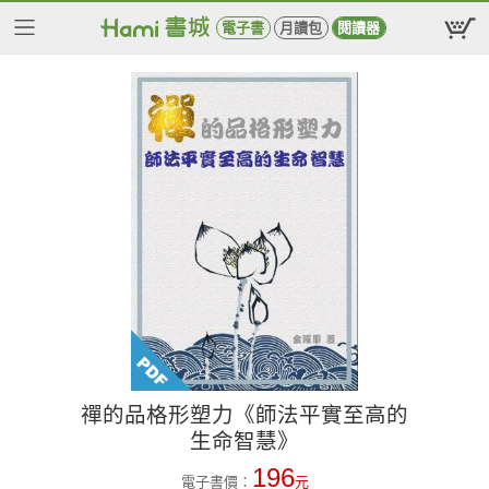
電子書
月讀包
閱讀器
禪的品格形塑力《師法平實至高的
生命智慧》
196
電子書價：
元