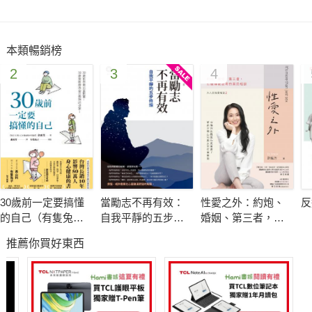
本類暢銷榜
2
3
4
30歲前一定要搞懂
當勵志不再有效：
性愛之外：約炮、
反
的自己（有隻兔子
自我平靜的五步修
婚姻、第三者，打
封面版）
煉
破傳統思考的禁忌
推薦你買好東西
相談