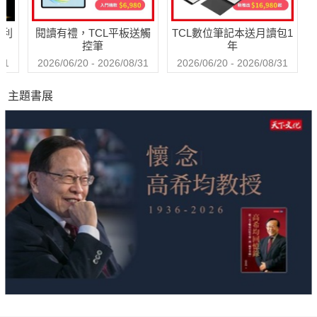
哈利
閱讀有禮，TCL平板送觸
TCL數位筆記本送月讀包1
控筆
年
31
2026/06/20 - 2026/08/31
2026/06/20 - 2026/08/31
主題書展