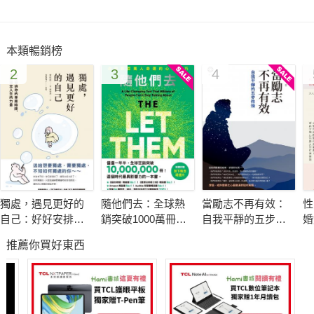
本類暢銷榜
2
3
4
獨處，遇見更好的
隨他們去：全球熱
當勵志不再有效：
性
自己：好好安排你
銷突破1000萬冊現
自我平靜的五步修
婚
的專屬時間，重新
象級巨作！改變千
煉
破
推薦你買好東西
設定人生的力量
萬人命運的心理技
相
巧【附放下執念明
信片圖】