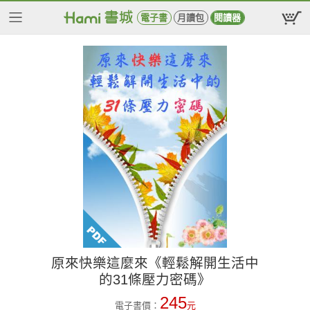
電子書
月讀包
閱讀器
原來快樂這麼來《輕鬆解開生活中
的31條壓力密碼》
245
電子書價：
元