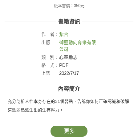
紙本書價：
350
元
書籍資訊
作
者：
紫合
出版
御璽動向育樂有限
社：
公司
類
別：
心靈勵志
格
式：
PDF
上架
2022/7/17
日：
內容簡介
充分剖析人性本身存在的31個弱點，告訴你如何正確認識和破解
這些弱點派生出的生存壓力。
更多