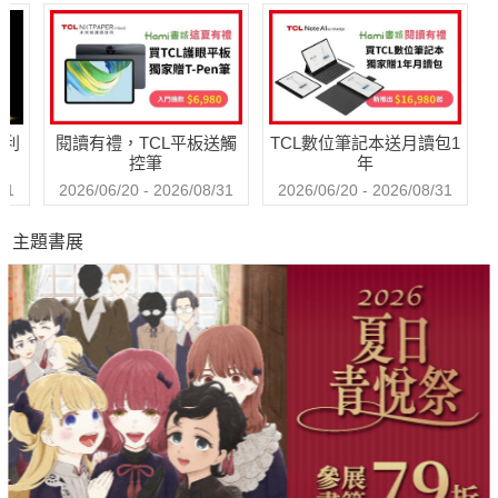
門技法╳3大判讀關
設計師、買房達人
手的養成祕笈
鍵，讓你一出手就
教你驗好屋買對房
有8成勝率，高效累
秘訣，省裝潢、住
積千萬資產！
舒適、不吃虧
哈利
閱讀有禮，TCL平板送觸
TCL數位筆記本送月讀包1
控筆
年
31
2026/06/20 - 2026/08/31
2026/06/20 - 2026/08/31
主題書展