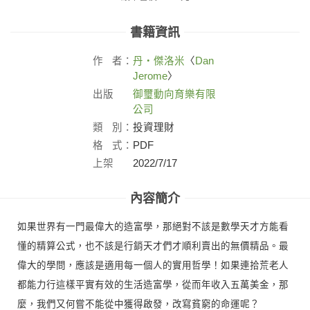
書籍資訊
作
者：
丹‧傑洛米
〈
Dan
Jerome
〉
出版
御璽動向育樂有限
社：
公司
類
別：
投資理財
格
式：
PDF
上架
2022/7/17
日：
內容簡介
如果世界有一門最偉大的造富學，那絕對不該是數學天才方能看
懂的精算公式，也不該是行銷天才們才順利賣出的無價精品。最
偉大的學問，應該是適用每一個人的實用哲學！如果連拾荒老人
都能力行這樣平實有效的生活造富學，從而年收入五萬美金，那
麼，我們又何嘗不能從中獲得啟發，改寫貧窮的命運呢？