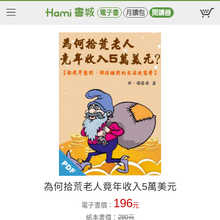
電子書
月讀包
閱讀器
為何拾荒老人竟年收入5萬美元
196
電子書價：
元
紙本書價：
280
元