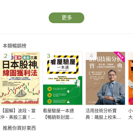
更多
本類暢銷榜
2
3
4
【圖解】波段、當
看屋驗屋一本通
活用技術分析寶
小
沖、美股三贏！日
【暢銷新封面
典：飆股上校朱家
大
本股神的線圖獲利
版】：買屋交屋實
泓40年實戰精華 從
室
推薦你買好東西
法：97張圖╳5種獨
作本，工班主任、
K線、均線到交易高
賺