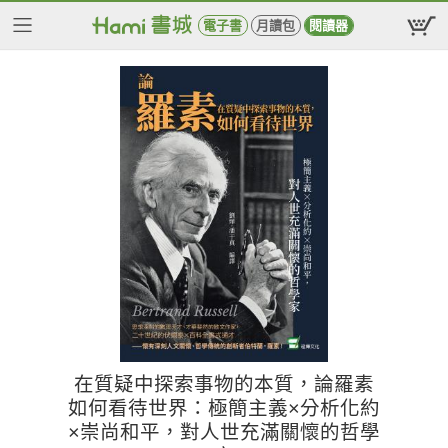
電子書
月讀包
閱讀器
在質疑中探索事物的本質，論羅素
如何看待世界：極簡主義×分析化約
×崇尚和平，對人世充滿關懷的哲學