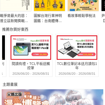
黑格爾的理論。
對「世界最終是理性的」之確信，一直伴隨著羅素的哲學，比如
戰爭是最大的惡：
圖解台灣行業神明
看故事輕鬆學稅法
尹
他日後一直主張「邏輯語言與世界擁有相同結構」，分析語言於
普立茲新聞獎戰地
圖鑑：台南體傳統
【
是有重大的價值。不過，羅素逐漸意識到黑格爾哲學是錯誤的。
記者的血淚紀實
工藝
興
推薦你買好東西
裁
他和摩爾(G.E.Moore)一起展開的反黑格爾浪潮，便促成了分析
哲學的出現。
比起黑格爾哲學對歷史的重視，分析哲學家更強調概念區分和嚴
謹論證。然而有趣的是，我們倘若不了解羅素反黑格爾的歷史背
景，也難以理解往後分析哲學家對歷史的輕視。
哈利
閱讀有禮，TCL平板送觸
TCL數位筆記本送月讀包1
控筆
年
【走出象牙塔，積極參與世界的哲學家】
31
2026/06/20 - 2026/08/31
2026/06/20 - 2026/08/31
羅素的一生大致上可以分為兩部分，一部分是從事純粹的哲學研
主題書展
究，另一部分是參加不同的社會活動，到世界各地講學和交流。
羅素從來都不是一個書齋裡的學者，只顧著把自己關在屋子裡沉
思，而是時刻留意世界局勢的發展。
1916年，在第一次世界大戰期間，羅素便因為反對戰爭而被判入