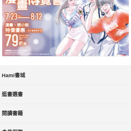
獄半年。他一生致力於反對軍國主義，並協助推動反核運動。
【上帝、羅素以及在宇宙不斷旋轉的茶壺】
羅素致力於破除迷信，並反對迷信帶來的危害。
羅素寫道，如果他聲稱，有一個茶壺在地球和火星之間圍繞太陽
轉，而他指望別人相信他的理由，居然是沒有人能證明這聲明是
錯的，他認為這顯然是荒謬的。羅素的茶壺至今仍然頻繁出現在
有關神是否存在的討論中。
Hami書城
本書特色：
本書介紹伯特蘭．羅素的生平及其重要理論，深度解析羅素的哲
逛書選書
學思想，幫助讀者理解20世紀的分析哲學及實證主義，並且更進
一步地熱愛思考、熱愛哲學。
閱讀書籍