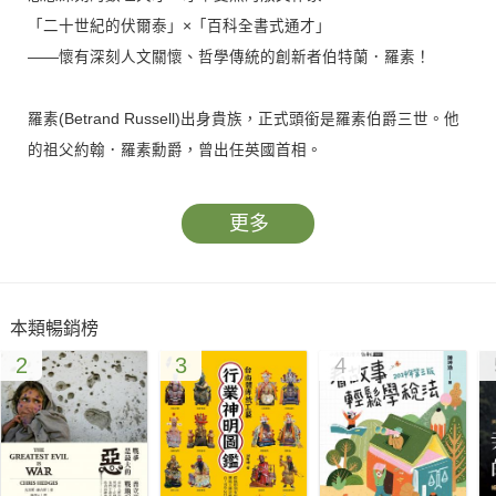
「二十世紀的伏爾泰」×「百科全書式通才」
——懷有深刻人文關懷、哲學傳統的創新者伯特蘭．羅素！
羅素(Betrand Russell)出身貴族，正式頭銜是羅素伯爵三世。他
的祖父約翰．羅素勳爵，曾出任英國首相。
然而，人們對他的主要印象不是他的顯赫出身，而是他優美的英
語散文令他獲得諾貝爾文學獎；他的《西方哲學史》影響了今天
更多
人們對哲學史的認知；他的《哲學問題》成為不少人踏進哲學領
域的入門讀物；他與物理學家愛因斯坦發起的《羅素－愛因斯坦
宣言》成為西方思想家反戰和反核的里程碑，連他因為反對一戰
本類暢銷榜
而被判入獄也成為學術界的一段佳話。
2
3
4
時至今日，羅素的著作以及思想仍然深深地影響當代人們的生
活。
【黑格爾哲學，從入門到放棄】
十九世紀末的歐洲知識界十分流行德意志兩位仇家——叔本華和