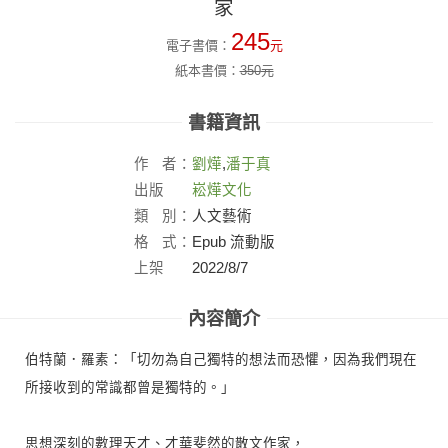
家
245
電子書價：
元
紙本書價：
350
元
書籍資訊
作
者：
劉燁
,
潘于真
出版
崧燁文化
社：
類
別：
人文藝術
格
式：
Epub 流動版
上架
2022/8/7
日：
內容簡介
伯特蘭．羅素：「切勿為自己獨特的想法而恐懼，因為我們現在
所接收到的常識都曾是獨特的。」
思想深刻的數理天才、才華斐然的散文作家，