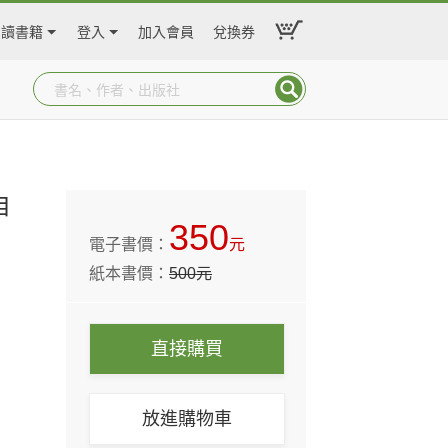
閱讀書籍
登入
加入會員
兌換券
自
350
電子書價：
元
紙本書價：
500
元
直接購買
放進購物車