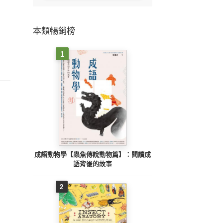
本類暢銷榜
1
成語動物學【蟲魚傳說動物篇】：閱讀成
語背後的故事
2