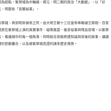
朝為起點，紫禁城為中軸線，將元、明二朝的政治「大動脈」，以「診
元、明那些「宮闈祕事」。
紫禁城，再到明崇禎帝之死。由大明王朝十三位皇帝串聯諸王將相、百官
還原在紫禁城上演的真實事件、疑案風雲、後宮祕事與喋血官場。以紫禁
言，看遍城中的每一個角落，同時結合宮殿修建知識與背後的故事，讓讀
裡的悲歡離合，以及被紫禁城見證的諸多歷史場景。