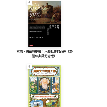
4
槍炮、病菌與鋼鐵：人類社會的命運〔20
週年典藏紀念版〕
5