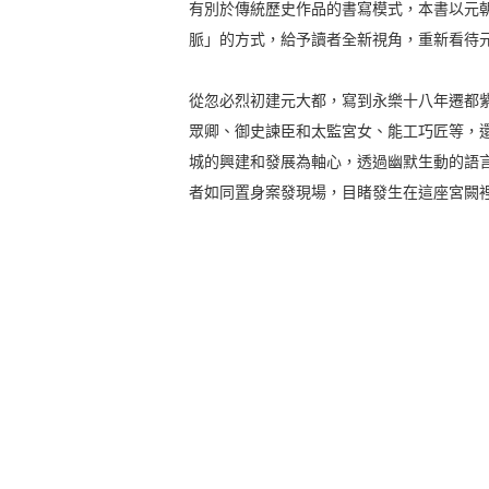
有別於傳統歷史作品的書寫模式，本書以元
脈」的方式，給予讀者全新視角，重新看待
從忽必烈初建元大都，寫到永樂十八年遷都
眾卿、御史諫臣和太監宮女、能工巧匠等，
城的興建和發展為軸心，透過幽默生動的語
者如同置身案發現場，目睹發生在這座宮闕