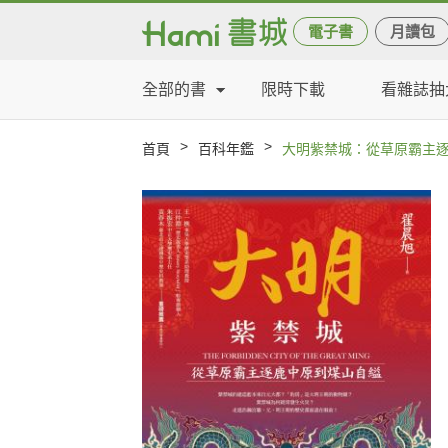
電子書
月讀包
全部的書
限時下載
看雜誌抽
>
>
首頁
百科年鑑
大明紫禁城：從草原霸主