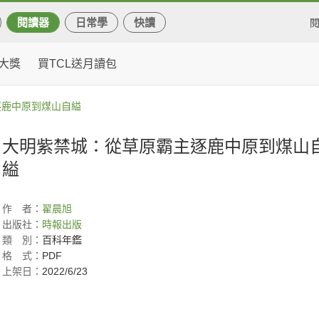
閱讀器
日常學
快讀
大獎
買TCL送月讀包
逐鹿中原到煤山自縊
大明紫禁城：從草原霸主逐鹿中原到煤山
縊
作
者：
翟晨旭
出版社：
時報出版
類
別：
百科年鑑
格
式：
PDF
上架日：
2022/6/23