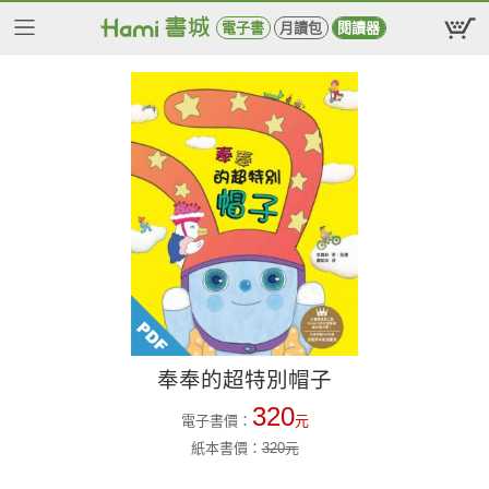
電子書
月讀包
閱讀器
奉奉的超特別帽子
320
電子書價：
元
紙本書價：
320
元