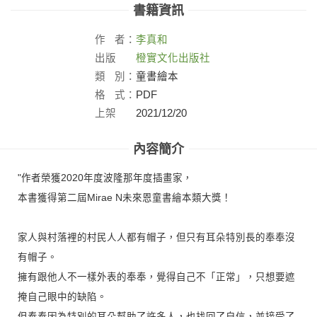
書籍資訊
作
者：
李真和
出版
橙實文化出版社
社：
類
別：
童書繪本
格
式：
PDF
上架
2021/12/20
日：
內容簡介
"作者榮獲2020年度波隆那年度插畫家，
本書獲得第二屆Mirae N未來恩童書繪本類大獎！
家人與村落裡的村民人人都有帽子，但只有耳朵特別長的奉奉沒
有帽子。
擁有跟他人不一樣外表的奉奉，覺得自己不「正常」，只想要遮
掩自己眼中的缺陷。
但奉奉因為特別的耳朵幫助了許多人，也找回了自信，並接受了