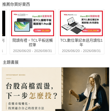
解金魚腦、腦腐陷
N
推薦你買好東西
阱、演算法操控的
請父母及孩子，一起閱讀這本書有趣的繪本，
祕密
透過作者純熟的筆觸及溫暖的畫風，幫助孩子們跟著奉奉一起找
回自信心吧！"
哈利
閱讀有禮，TCL平板送觸
TCL數位筆記本送月讀包1
控筆
年
31
2026/06/20 - 2026/08/31
2026/06/20 - 2026/08/31
主題書展