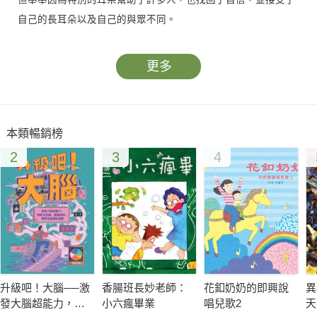
自己的長耳朵以及自己的與眾不同。
本書特色
更多
曾經思考過「為什麼我跟別人不一樣?」的孩子，或是曾經因為
群眾心理而嘲弄過其它人的孩子，
本類暢銷榜
透過本書能夠回顧自己的行為，了解到「不一樣」並不是一件害
2
3
4
羞或要被嘲弄的事!
缺乏自信心是許多孩童與父母都會遇到的課題，
因為希望孩子比他人高、比他人聰明、比他人乖巧，不知不覺中
讓孩子感到自卑和畏縮。
這本書的主角「奉奉」，因為想要遮住又大又難看的耳朵，經歷
了許多事，
升級吧！大腦──激
香腸班長妙老師：
花釦奶奶的即興說
異
也因此展開了自信心尋找大作戰。
發大腦超能力，破
小六瘋畢業
唱兒歌2
天