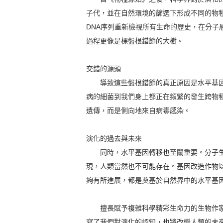
子代，並在自然環境的篩選下形成不同的物
DNA序列重新檢視所有生命的歷史，在分
過程更像是棵盤根錯節的大樹。
交錯的源頭
導致這些盤根錯節的真正原因是水平基因
病的細菌到我們身上都正在頻繁的發生跨物
遺傳，而是側向地來自病毒感染。
演化的過去與未來
同時，水平基因轉移也至關重要。分子生
現，人類當然也不可能存在。基因改造作物以
夠有所進展，都是奠基於自然界中的水平基
擅長賦予複雜科學精彩生命力的生物作家
寫了我們對演化的認知，也將改變人類的未