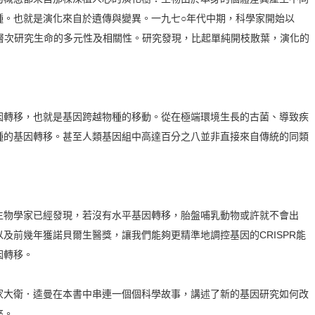
種。也就是演化來自於遺傳與變異。一九七○年代中期，科學家開始以
子層次研究生命的多元性及相關性。研究發現，比起單純開枝散葉，演化的
轉移，也就是基因跨越物種的移動。從在極端環境生長的古菌、導致疾
種的基因轉移。甚至人類基因組中高達百分之八並非直接來自傳統的同類
物學家已經發現，若沒有水平基因轉移，胎盤哺乳動物或許就不會出
及前幾年獲諾貝爾生醫獎，讓我們能夠更精準地調控基因的CRISPR能
因轉移。
大衛．逵曼在本書中串連一個個科學故事，講述了新的基因研究如何改
來。