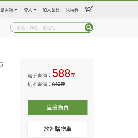
閱讀書籍
登入
加入會員
兌換券
化
588
電子書價：
元
紙本書價：
840
元
直接購買
放進購物車