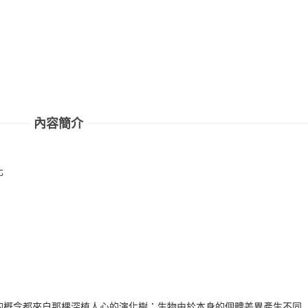
內容簡介
化
概念都來自那棵深植人心的演化樹：生物由於本身的個體差異產生不同