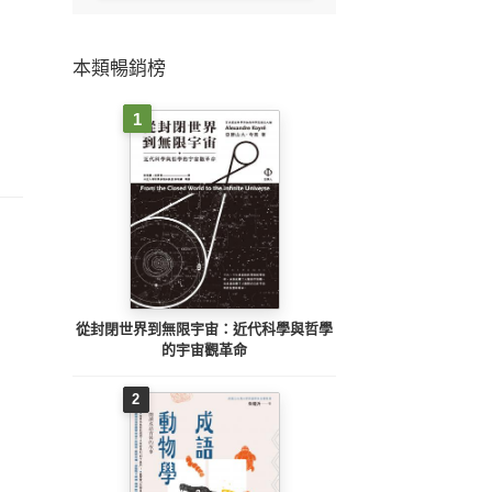
本類暢銷榜
1
從封閉世界到無限宇宙：近代科學與哲學
的宇宙觀革命
2