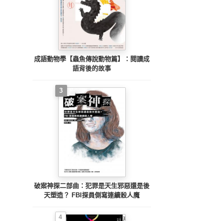
成語動物學【蟲魚傳說動物篇】：閱讀成
語背後的故事
3
破案神探二部曲：犯罪是天生邪惡還是後
天塑造？ FBI探員側寫連續殺人魔
4