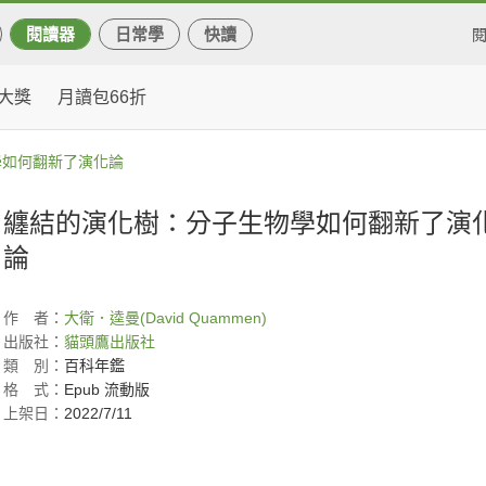
閱讀器
日常學
快讀
大獎
月讀包66折
學如何翻新了演化論
纏結的演化樹：分子生物學如何翻新了演
論
作
者：
大衛．逵曼(David Quammen)
出版社：
貓頭鷹出版社
類
別：
百科年鑑
格
式：
Epub 流動版
上架日：
2022/7/11