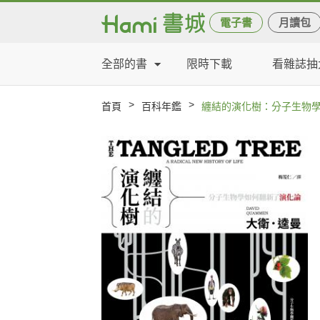
電子書
月讀包
全部的書
限時下載
看雜誌抽
>
>
首頁
百科年鑑
纏結的演化樹：分子生物