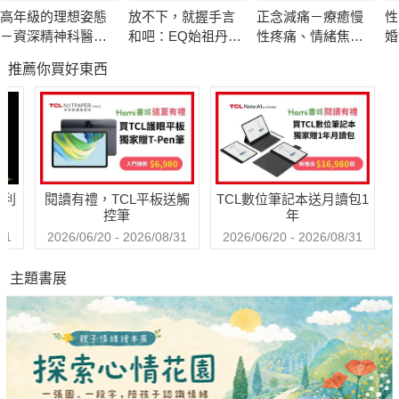
他，跌倒並沒有使他放棄，他從跌倒中找方法，將力量拋得更遠
高年級的理想姿態
放不下，就握手言
正念減痛－療癒慢
性
更高。將艱辛的抗癌治療過程當做闖關打怪，在多次面臨生死關
－資深精神科醫師
和吧：EQ始祖丹尼
性疼痛、情緒焦
婚
頭後，他再次回到球迷眼前。這次他比以往更加篤定，胸有成竹
也嚮往的老後人生
爾．高曼與措尼仁
慮、心理創傷，正
破
推薦你買好東西
波切的冥想智慧
念減壓之父卡巴金
相
地迎向新生。
的靜觀練習課
《不能輸的比賽：重新站上生命打擊區的潘忠韋》記錄了作者做
為一位棒球員的艱辛成長過程，尤其在假球傳聞風聲鶴唳的年
代，勇敢面對不公平、不透明的狀況。結束球員身份後，他小心
哈利
閱讀有禮，TCL平板送觸
TCL數位筆記本送月讀包1
翼翼走每一步，用百分之百的力氣向前衝，無論是轉換到教練、
控筆
年
房屋仲介員，或是球評。書中訴說著一個謙卑和感恩的生命故
31
2026/06/20 - 2026/08/31
2026/06/20 - 2026/08/31
事，在看似平順的球評生活中，他突然掉到「急性白血病」大洞
主題書展
裡，與家人一起在黑暗中照亮彼此，合力對抗難纏的疾病魔王，
互相扶持往上爬，走過痛苦無比的治療煎熬，渡過驚心動魄的急
性排斥期，然後努力地重新回到熱愛的工作的歷程。
讀者可以將潘忠韋的經歷當成人生勵志書來閱讀，但他更希望藉