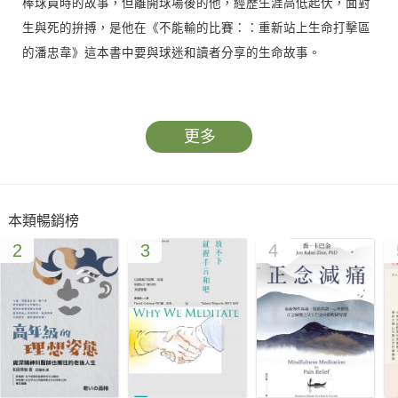
棒球員時的故事，但離開球場後的他，經歷生涯高低起伏，面對
生與死的拚搏，是他在《不能輸的比賽：：重新站上生命打擊區
的潘忠韋》這本書中要與球迷和讀者分享的生命故事。
看似生涯中的跌倒，他將對於生活的熱情全然投入其中。在被球
隊毫無預警釋出後，潘忠韋到美國進修，儘管語言學習有所進
更多
步，但思鄉及沒有找到合適的工作後，他回到台灣，在家人的支
持下，投入完全不相關的房仲產業。他將每個物件都當成守備佈
陣周詳準備，每次交易都當成打擊全力揮棒短短，二十個月期
本類暢銷榜
間，拚出四十四間房的亮眼成交量。
2
3
4
在因緣際會與妻子的支持下，潘忠韋擔任球評重回球場，拿出過
去準備比賽的認真與努力，做足功課、向前輩學習，逐漸成為大
家信賴肯定的專業球評。但卻在看似人生順遂時，潘忠韋收到自
己罹患「急性白血病」的消息。接續的化療、移植，移植失敗，
再次移植，排斥與種種嚴重反應都接踵而至。不過就像球場上的