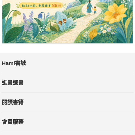
由分享他走過的路，對正在承受病痛折磨的朋友有那麼一點點幫
助。他想和正在面對疾病或低潮的朋友和他們的家人說，眼前的
難關就像一場棒球賽，戰況或許膠著、情勢或許看來不太妙，但
在最後一個出局數出現之前，永遠都有無限可能，只要不放棄、
只要願意相信，不管最後輸贏，至少可以問心無愧拍拍自己，
「做得好」！
推薦序
Hami書城
田鴻魁／Podcast跑步不要聽主持人
逛書選書
田豐銘／臺大醫院內科部血液腫廇科主治醫師
閱讀書籍
林智勝／中職球星
會員服務
曾文誠／資深球評