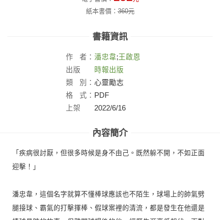
紙本書價：
360
元
書籍資訊
作
者：
潘忠韋
;
王啟恩
出版
時報出版
社：
類
別：
心靈勵志
格
式：
PDF
上架
2022/6/16
日：
內容簡介
「疾病很討厭，但很多時候是身不由己。既然躲不開，不如正面
迎擊！」
潘忠韋，這個名字就算不懂棒球應該也不陌生，球場上的帥氣劈
腿接球、霸氣的打擊揮棒、假球案裡的清流，都是發生在他還是