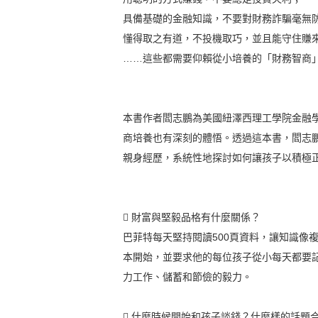
具備基礎的金融知識，不要對財務詐騙毫無
懂得取之有道，不投機取巧，並且能守住賺
……這些都需要仰賴從小培養的「財務智商
本書作者閻志鵬為美國紐澤西理工學院金融
商培養也有深刻的體悟。透過這本書，閻志
親身經歷，系統性地探討如何讓孩子以積極
 財富與堅毅品格有什麼關係？
巴菲特每天堅持閱讀500頁資料，讓知識像
本開始，並要求他的每位孩子從小每天都要
力工作、儲蓄和節儉的毅力。
 什麼時候開始和孩子談錢？什麼樣的話題