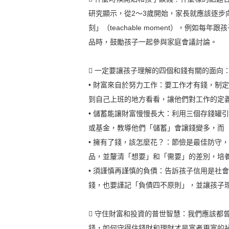
研究顯示，從2～3歲開始，家長就應該逐
刻」（teachable moment），例
品時，鼓勵孩子一起參與家庭會議討論。
 一定要讓孩子理解的四個和錢有關的面向
• 財富來自於努力工作：要工作才有錢，制
到自己上班的地方看看，讓他們對工作的定
• 儲蓄能讓財富慢慢長大：利用三個存錢罐
或基金，教導他們「儲蓄」會讓錢變多，而
• 擁有了錢，該怎麼花？：節儉是最佳防守
品，並釐清「想要」和「需要」的差別，培
• 須謹慎再謹慎的負債：告訴孩子信用是社
錢，也要謹記「負債四不原則」，並讓孩子
 守住財富和投資的普世智慧：我們應該都
錢，如何守得住錢財和理財才是富者更富的