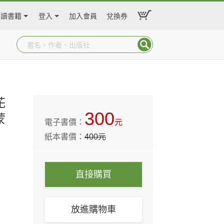
閱讀書籍
登入
加入會員
兌換券
花
300
蒙
電子書價：
元
紙本書價：
400
元
直接購買
放進購物車