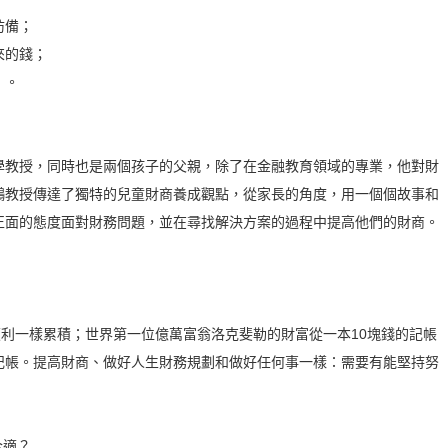
防備；
來的錢；
」。
學教授，同時也是兩個孩子的父親，除了在金融教育領域的專業，他對財
鵬教授傳達了獨特的兒童財商養成觀點，從家長的角度，用一個個故事和
正面的態度面對財務問題，並在尋找解決方案的過程中提高他們的財商。
複利一樣累積；世界第一位億萬富翁洛克斐勒的財富從一本10塊錢的記帳
記帳。提高財商、做好人生財務規劃和做好任何事一樣：需要有能堅持努
合適？