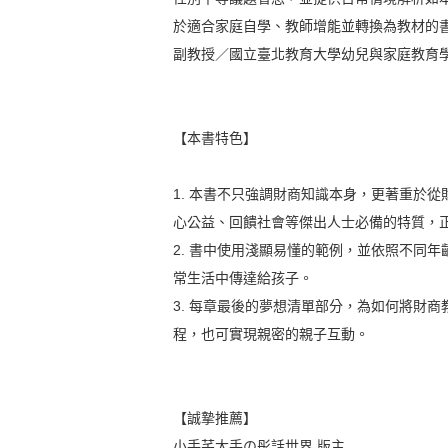
於適合家庭自學、教師增能並轉換為教材的
副教授／國立臺北教育大學幼兒與家庭教育
【本書特色】
1. 本書不只強調財商知識本身，更著重於
心公益、回饋社會等傑出人士必備的特質，
2. 書中使用淺顯易懂的範例，並依照不同
常生活中傳達給孩子。
3. 每章最後的夢想清單部分，為如何將財
程，也可實現親密的親子互動。
【誠摯推薦】
小手芊大手の彤話世界 版主