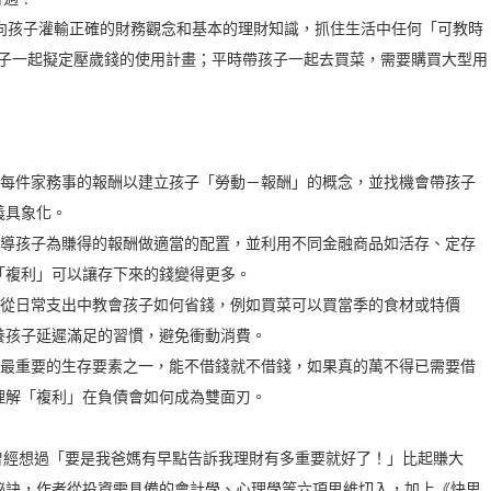
步向孩子灌輸正確的財務觀念和基本的理財知識，抓住生活中任何「可教時
如每年跟孩子一起擬定壓歲錢的使用計畫；平時帶孩子一起去買菜，需要購買大型用
：
定每件家務事的報酬以建立孩子「勞動－報酬」的概念，並找機會帶孩子
義具象化。
引導孩子為賺得的報酬做適當的配置，並利用不同金融商品如活存、定存
「複利」可以讓存下來的錢變得更多。
，從日常支出中教會孩子如何省錢，例如買菜可以買當季的食材或特價
養孩子延遲滿足的習慣，避免衝動消費。
會最重要的生存要素之一，能不借錢就不借錢，如果真的萬不得已需要借
理解「複利」在負債會如何成為雙面刃。
曾經想過「要是我爸媽有早點告訴我理財有多重要就好了！」比起賺大
祕訣，作者從投資需具備的會計學、心理學等六項思維切入，加上《快思