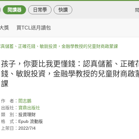
閱讀器
日常學
快讀
大獎
買TCL送月讀包
認真儲蓄、正確花錢、敏銳投資，金融學教授的兒童財商啟蒙課
孩子，你要比我更懂錢：認真儲蓄、正確
錢、敏銳投資，金融學教授的兒童財商啟
課
作
者：
閻志鵬
出版社：
寶鼎出版社
類
別：
投資理財
格
式：
Epub 流動版
上架日：
2022/7/4