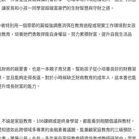
，讓家長和小孩一同學習超級富豪們的生財智慧與守財之道。
作者特別用一個章節的篇幅強調應消弭在教育過程或現實工作環境對女孩
商教育，培養她們勇敢捍衛自身權益，努力累積財富，提升自我生活品
高財商的啟蒙書，也是一本親子育兒書，幫助孩子從小培養良好的財務習
果，並且能夠走得長遠。對於小時候缺乏財商教育的成年人，這本書也能
提升增長財富的能力。
不論是家庭教育、108課綱或是終身學習，都能看到相關倡議與教材。
楚知道如此跨領域多專業的金融素養議題，能兼顧家庭教育的三級預防、
本書，實屬少見。此外，多年來在家庭教育師資培育或教師研習中，常苦