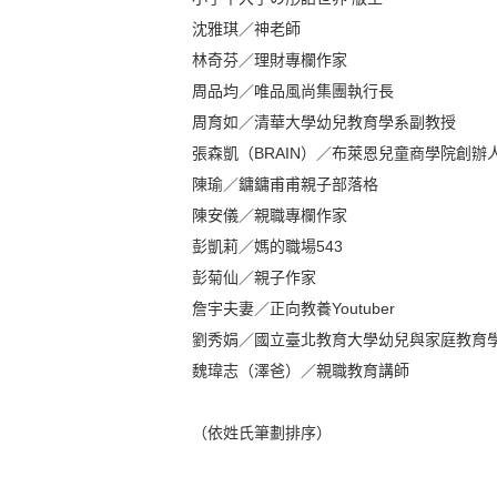
沈雅琪／神老師
林奇芬／理財專欄作家
周品均／唯品風尚集團執行長
周育如／清華大學幼兒教育學系副教授
張森凱（BRAIN）／布萊恩兒童商學院創辦
陳瑜／鏞鏞甫甫親子部落格
陳安儀／親職專欄作家
彭凱莉／媽的職場543
彭菊仙／親子作家
詹宇夫妻／正向教養Youtuber
劉秀娟／國立臺北教育大學幼兒與家庭教育
魏瑋志（澤爸）／親職教育講師
（依姓氏筆劃排序）