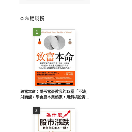
本類暢銷榜
1
致富本命：隱形富豪教我的12堂「不缺」
財商課，學會靠本業起家，用斜槓投資致
富──用6,000元啟動財富正循環，改寫人
生！
2