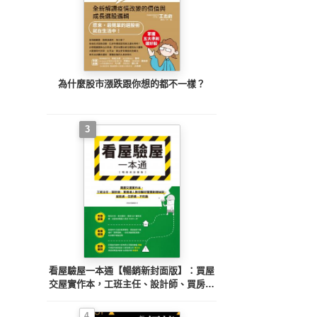
為什麼股市漲跌跟你想的都不一樣？
3
看屋驗屋一本通【暢銷新封面版】：買屋
交屋實作本，工班主任、設計師、買房達
人教你驗好屋買對房秘訣，省裝潢、住舒
適、不吃虧
4