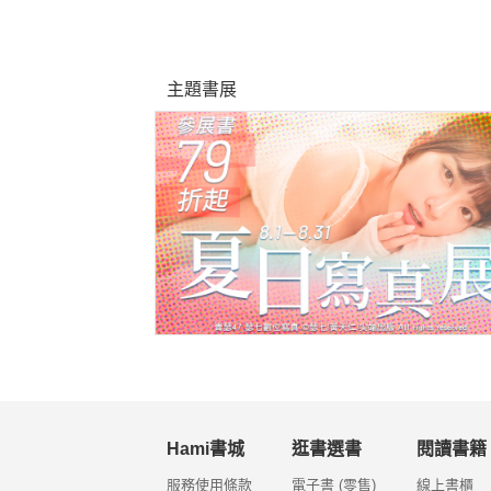
主題書展
Hami書城
逛書選書
閱讀書籍
服務使用條款
電子書 (零售)
線上書櫃