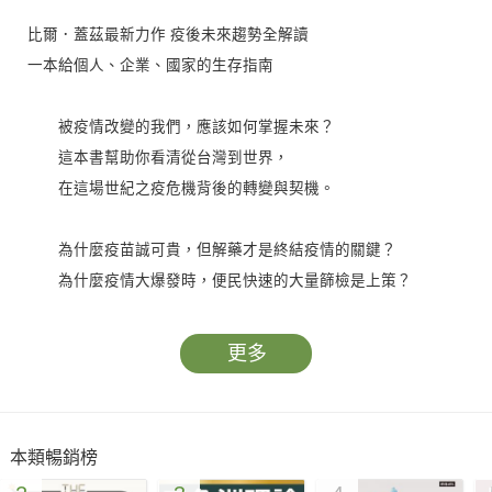
比爾．蓋茲最新力作 疫後未來趨勢全解讀
一本給個人、企業、國家的生存指南
被疫情改變的我們，應該如何掌握未來？
這本書幫助你看清從台灣到世界，
在這場世紀之疫危機背後的轉變與契機。
為什麼疫苗誠可貴，但解藥才是終結疫情的關鍵？
為什麼疫情大爆發時，便民快速的大量篩檢是上策？
為什麼救災必須超前部署，保守行事會出大事？
為什麼孩童的新冠感染率甚至比50歲以上成人還高？
更多
為什麼改善通風比噴酒精擦拭物品，更能預防新冠？
蓋茲用新視角解答你所擔心的問題，闡述與你息息相關的未
來趨勢。
本類暢銷榜