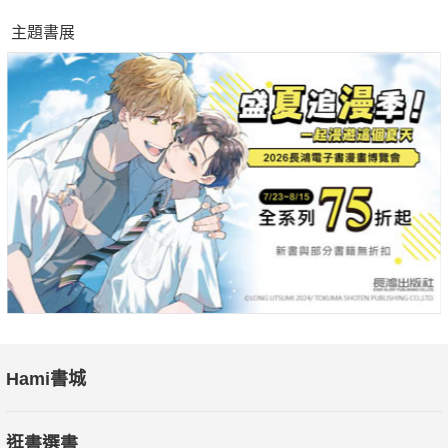
長浪來襲，經濟與關係變得更脆弱時，創新的思維與做事方式，
主題書展
以及善用安全有效的最新科技，永遠是對抗恐懼與處理危機最好
的解方。
本書每章說明一個必要的防疫步驟，這些步驟加起來，就是
終結大流行病威脅的整體計畫，這個計畫不只可避免壞事發生，
更將加速衛生醫療、數位科技、元宇宙經濟走向長期成長。
在科技與疫情催化下，數位應用在許多領域都開始突飛猛進，當
前工作場所的變革，只是各個領域變化的前兆，數位化終將以各
種方式改變所有人的生活，每個人都必須重新思考以往的做事方
法。
最好的防疫政策，也是個人最大轉型、各行業加速成長的契
機；
Hami書城
個人、企業、政府，都需建立新能力，才能在未來生存與繁
榮。
逛書選書