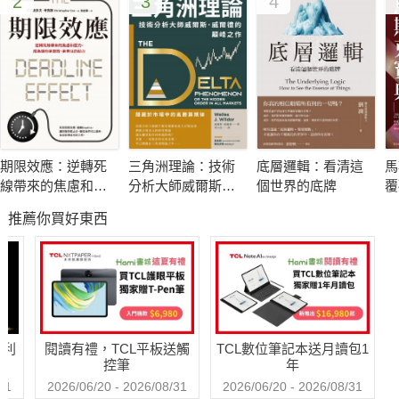
2
3
4
不只要防疫，更要對生存環境保持敏銳。
新冠疫情衝擊各行各業，造成許多人的生命與生計陷入雙重
危機，但疫情造成的恐慌與挑戰，仍只有少部分被解決，絕大多
數的問題都還沒有答案。
蓋茲結合全球頂尖專家的研發成果、非營利組織對抗致命疾
期限效應：逆轉死
三角洲理論：技術
底層邏輯：看清這
馬
病與傳染病數十年的經驗，以有理、有據的科學知識詮釋被政治
線帶來的焦慮和壓
分析大師威爾斯．
個世界的底牌
覆
口水簡化的重要資訊，揭露全球疫苗與藥物最新發展，並提出前
力，成為讓你更高
威爾德的顛峰之作
帝
推薦你買好東西
效、更專注的助力
富
瞻預測與分析，幫助讀者以全知視角，看見新冠疫情後，未來趨
勢的全貌。
這是人類社會遭到極大破壞的時期，
也是迸發巨大改變讓未來變得更好的時期。
哈利
閱讀有禮，TCL平板送觸
TCL數位筆記本送月讀包1
控筆
年
人們的命運相連，不論是個人、家庭、企業或政府，當疫情
31
2026/06/20 - 2026/08/31
2026/06/20 - 2026/08/31