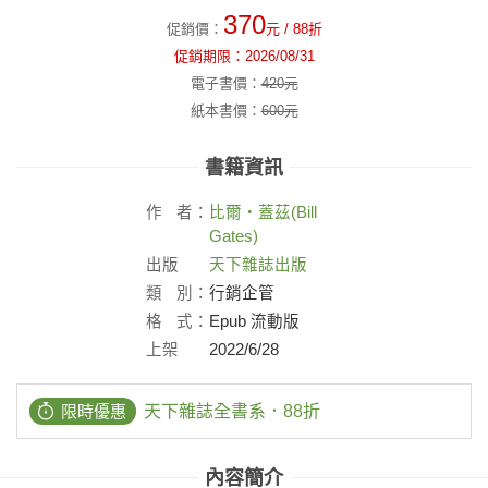
370
促銷價：
元
/ 88折
促銷期限：
2026/08/31
電子書價：
420
元
紙本書價：
600
元
書籍資訊
作
者：
比爾‧蓋茲(Bill
Gates)
出版
天下雜誌出版
社：
類
別：
行銷企管
格
式：
Epub 流動版
上架
2022/6/28
日：
限時優惠
天下雜誌全書系．88折
內容簡介