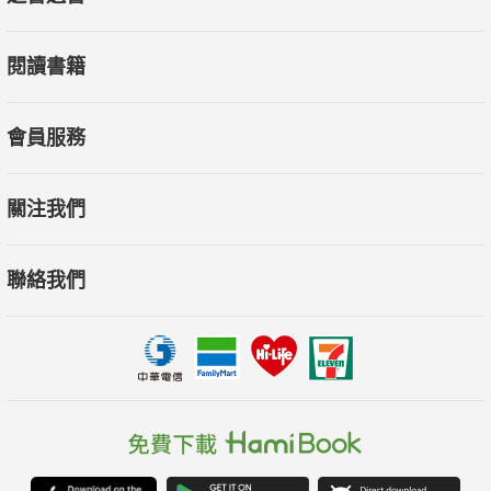
‧創新的防疫工具︰新技術不等於創新，新的診斷、治療與
閱讀書籍
疫苗皆需考慮安全與效用。
‧即時的疾病監測︰部署由流行病、大數據、物流等跨領域
專家組成的常設專家團隊。
會員服務
‧完善的衛生體系︰醫療與公衛體系是阻止疫病演變為大流
行病的最前線。
關注我們
‧加速數位大轉型︰具備數位能力，才能在疫後新局勢存
活。
聯絡我們
新技術不等於創新，世紀之疫開啟的各項創新，仍只有少數
人能一窺全貌，蓋茲幫助你做對選擇與投資，成為新冠疫情後的
新贏家。