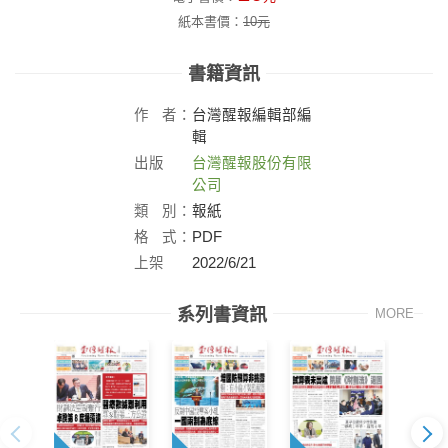
紙本書價：
10
元
書籍資訊
作
者：
台灣醒報編輯部編
輯
出版
台灣醒報股份有限
社：
公司
類
別：
報紙
格
式：
PDF
上架
2022/6/21
日：
系列書資訊
MORE