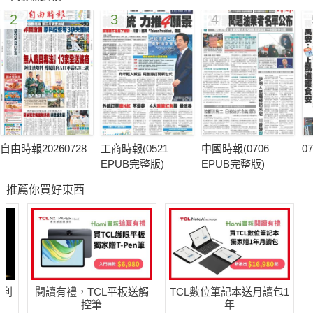
2
3
4
自由時報20260728
工商時報(0521
中國時報(0706
0
EPUB完整版)
EPUB完整版)
推薦你買好東西
哈利
閱讀有禮，TCL平板送觸
TCL數位筆記本送月讀包1
控筆
年