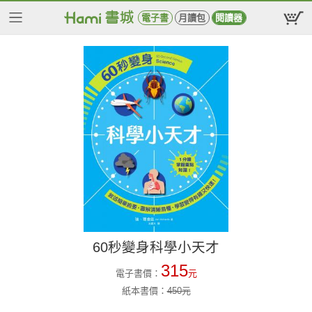
電子書
月讀包
閱讀器
60秒變身科學小天才
315
電子書價：
元
紙本書價：
450
元