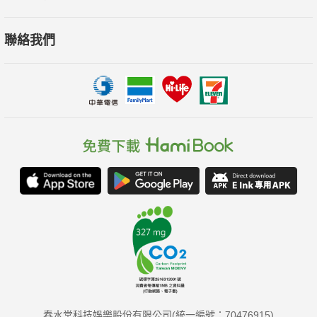
60秒變身系列涵蓋「科學」、「科技」、「地球」、「歷史」四
大主軸，森羅萬象，搭配精緻詳盡的圖文介紹，讓你綜觀古今、
聯絡我們
博覽多聞，變身小天才。遇有問題，隨時翻閱，不僅是課堂外自
學的好幫手，也是探求新知的最佳兒童讀物。
──盧俊良｜FB「阿魯米玩科學」粉絲頁版主、宜蘭縣岳明國小
老師
讓孩子一分鐘就能讀懂的視覺圖解知識百科！精彩豐富的大版面
圖解，搭配清楚的邏輯架構，帶領讀者們有系統性地綜觀科學、
科技、地球科學與歷史四大知識主題！讀完這系列，你也能變身
博學小天才！
──親子部落客Fairykids x 親子玩學趣
春水堂科技娛樂股份有限公司(統一編號：70476915)