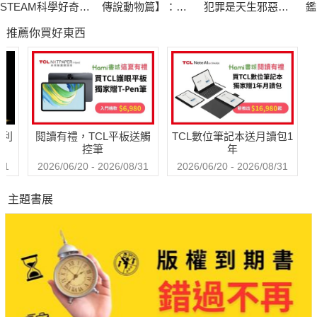
地球一小時內從太陽接收到的能量，就超過全人類一整年使用的
STEAM科學好奇實
傳說動物篇】：閱
犯罪是天生邪惡還
鑑
能源？
驗室
讀成語背後的故事
是後天塑造？ FBI探
推薦你買好東西
員側寫連續殺人魔
從相同高度丟下等重的物體，在北極會比較快掉到地面？
金星表面的大氣壓力足以把你壓扁？
你身上的細菌數量可能比細胞還要多？……
翻開本書，你將讀到物理、化學、天文學、地球科學、生物等科
哈利
閱讀有禮，TCL平板送觸
TCL數位筆記本送月讀包1
菁華知識，還有試試看小專欄帶你一同探索在家就能實驗的科學
控筆
年
現象！
31
2026/06/20 - 2026/08/31
2026/06/20 - 2026/08/31
主題書展
【108課綱閱讀重點】
✏學習領域：物理、化學、天文學、地球科學、生物。
✏核心素養：系統思考與解決問題、道德實踐與公民意識、科技
資訊與媒體素養。
✏適讀年齡：適合學齡前、國小低年級親子共讀、國小中高年級
自己讀。