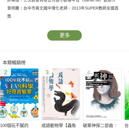
許琳翊｜三沃創意有限公司暨小創客平台（barter.tw）創辦人
曾明騰｜台中市爽文國中理化老師、2013年SUPER教師全國首
獎
潘憶玲（滾媽）｜FB「滾妹．這一家」粉絲頁版主、《滾媽的創
意手作百寶箱》作者
更多
盧俊良｜FB「阿魯米玩科學」粉絲頁版主、宜蘭縣岳明國小老師
親子部落客Fairykids x 親子玩學趣
――聯合推薦（依姓氏筆畫排序）
本類暢銷榜
2
3
4
好讀的文字說明與細緻的視覺化圖解，
帶領孩子一窺科學的奧秘，豐富孩子的科學素養！
科學能幫助我們了解小至微生物，大至宇宙的奧妙。你知道──
易碎的玻璃卻能拿來製成超級堅固的纖維？
用手機相機對準按下按鈕的電視遙控器就能看到紅外線？
100個玩不膩的
成語動物學【蟲魚
破案神探二部曲：
台