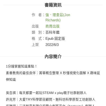
書籍資訊
作
者：
強．理查茲(Jon
Richards)
出版
商周出版
社：
類
別：
百科年鑑
格
式：
Epub 固定版
上架
2022/6/3
日：
內容簡介
1分鐘掌握知識重點！
素養教育的最佳良伴：菁華概念整理 X 秒懂視覺化圖解 X 趣味延
伸知識
吳念祺｜每天都要一起玩STEAM x play親子社群創辦人
許兆芳｜大愛TRY科學節目顧問、魅科坊科學原型工坊創辦人