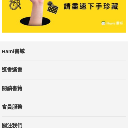
好評推薦：
孩子在成長的過程，試著運用符號來將物體意義化，文字、圖像
與符號像是承載著知識的翅膀，帶著小讀者一起走入深邃的認知
領域，解讀符號也是現代孩子不可或缺的能力之一。這套書的作
者，善用多樣化的視覺符號語言，讓知識不至於艱澀難懂，值得
細細咀嚼。
Hami書城
――許琳翊｜三沃創意有限公司暨小創客平台（barter.tw）創辦
人
逛書選書
簡單易懂的文字，加上大量詳細的圖片說明，是個知識滿滿、一
閱讀書籍
看就能懂的小百科系列，培養孩子的相關素養，這系列肯定要
「+1」的啊！
――潘憶玲（滾媽）｜FB「滾妹．這一家」粉絲頁版主、《滾媽
會員服務
的創意手作百寶箱》作者
關注我們