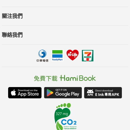
?任何年齡都美麗
──分階段護膚最有效
關注我們
?30歲開始預防皺紋的產生
聯絡我們
面霜的選擇可以根據皮膚的性質加以區別。
要選用任何無副作用的面霜，每週敷一次面膜。
此年齡的皮膚若保養好，能保持到40～50歲。
?40歲預防皮膚光澤消退
若皮膚保養不當，首先表現出來的是光澤消退。
平時可以使用水果汁類物質或果酸類化妝品，
以消除皮膚表面死細胞，促進新生細胞的生長。
?50歲應注意增強皮膚養分
皮膚脫水，臉部開始鬆弛，要及時補充水分。
早晚都應該使用防皺、補水和再生類面霜，