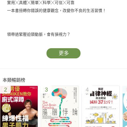
實用╳具體╳簡單╳科學╳可信╳可靠
一本書扭轉你錯誤的健康觀念，改變你不良的生活習慣！
領帶過緊壓迫頸動脈，會有損視力？
眼瞼下垂可能是糖尿病的早期症狀？
冰鎮西瓜是噱頭，常溫西瓜更健康？
更多
【營養配比】
本類暢銷榜
──每天來點健康蔬果！
2
3
4
「想健康就要多吃蔬果」這是我們都知道的觀念。
但是，一天當中到底應該吃多少蔬果才最適量呢？
營養專家指出「每天應進食最少2份水果及3份蔬菜」。