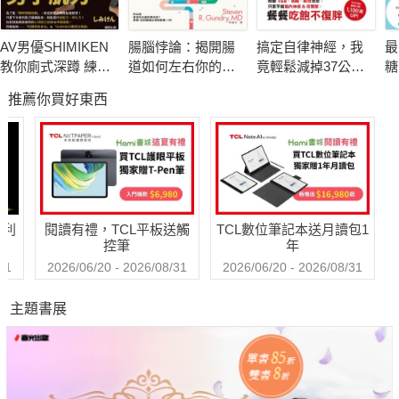
一份水果約等於：
1顆中型水果（如：橙、蘋果）、
AV男優SHIMIKEN
腸腦悖論：揭開腸
搞定自律神經，我
最
1/4杯沒有添加糖或鹽的果乾（如葡萄乾、烏梅乾）、
教你廁式深蹲 練爆
道如何左右你的情
竟輕鬆減掉37公
糖
3/4杯沒有添加糖的鮮果汁（如添加有果肉的柳橙汁）。
性福男子肌力
緒、記憶與行為
斤！推翻168、減
推薦你買好東西
醣、斷食迷思，只
要平衡腦內神經&荷
一份蔬菜則是指：
爾蒙，餐餐吃飽不
一碗未經烹調的葉菜，如生菜、花椰菜等；
復胖
但如果是煮熟的蔬菜，半碗就可以算做一份了。
3/4杯沒有添加糖的新鮮蔬菜汁，也可以算做一份蔬菜。
哈利
閱讀有禮，TCL平板送觸
TCL數位筆記本送月讀包1
控筆
年
兩頓飯之間，選擇2～3種新鮮水果切成片，搭配著吃最好，
31
2026/06/20 - 2026/08/31
2026/06/20 - 2026/08/31
而蔬菜每天最少吃300克～500克，而且要種類多樣。
主題書展
【粗糧細吃】
──選擇健康生活方式！
隨著健康觀念的提升，粗糧細吃成為新的飲食習慣。