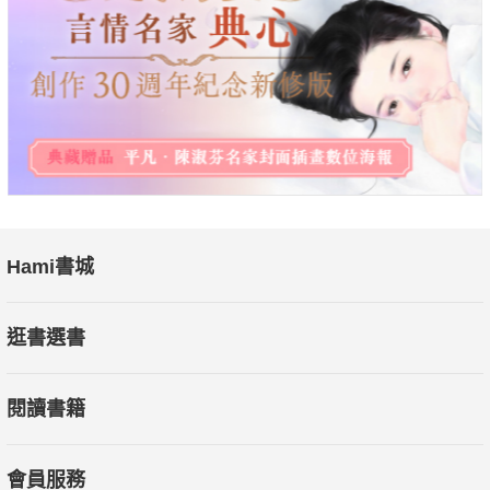
選擇什麼樣的粗糧需要根據自己的身體狀況而定。
▎膽固醇高者
綠豆、紅豆裡都有較多的可溶性纖維，有助於降低膽固醇。
紅豆、燕麥片含有大量的植物固醇，能降低膽固醇、血脂。
喝紅豆粥、燕麥片粥、綠豆粥能幫助降低膽固醇，
並有助於防止動脈硬化、冠心病和中風的發生。
▎體重過重者
Hami書城
可以多喝綠豆粥，綠豆富含膳食纖維，升糖指數低，
對體內胰島素的分泌影響小，能抗餓且不易熱量過剩。
逛書選書
膳食裡也經常有紅豆，因紅豆可以明顯減輕飢餓感。
想要改善體重過重的人還可以把褐色糙米納入膳食。
閱讀書籍
褐色糙米的澱粉食入後，在人體內消化吸收慢，
其升糖指數低於黏米和香米，是抗飢餓的好食品。
會員服務