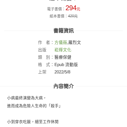
294
電子書價：
元
紙本書價：
420
元
書籍資訊
作
者：
方儀薇
,羅烈文
出版
崧燁文化
社：
類
別：
醫療保健
格
式：
Epub 流動版
上架
2022/5/8
日：
內容簡介
小病最終演變為大病，
進而成為危險人生命的「殺手」
小到穿衣吃飯，細至工作休閒