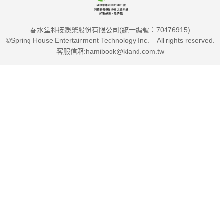
為防止眼角和嘴角魚尾紋的產生，應定期按摩，
可以選用維生素E面膜和膠質蛋白類面膜。
春水堂科技娛樂股份有限公司(統一編號：70476915)
©Spring House Entertainment Technology Inc. – All rights reserved.
?60歲後更要補充水分和養分
客服信箱:hamibook@kland.com.tw
膠質和彈性蛋白逐漸減少，皮膚逐漸變得不柔潤光滑。
不論白天夜晚，都應該要特別加強水分和養分的補充，
選用防皺霜和能增強皮膚新陳代謝的抗衰老類保養品。
本書特色：本書共分為飲食、睡眠、護理、環境、服飾、保健、
運動、心理、兩性、藥膳、疾病、經絡養生十二部分，從日常生
活中最容易被忽視、最容易犯錯的細節入手，向您科學的講述日
常生活中要注意的細節問題。體例清晰，文筆流暢而不呆板，視
角新穎而不隨俗。只要你認真去閱讀這本書，並將之運用到實際
生活中，相信你一定會受益匪淺。