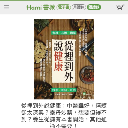
電子書
月讀包
閱讀器
從裡到外說健康：中醫雖好，精髓
卻太深奧？靈丹妙藥，想要但得不
到？養生從擁有本書開始，其他通
通不需要！