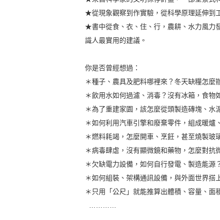
★從現象觀察到作實驗，從科學原理延伸到
★書中從食、衣、住、行，農耕、水力風力
識人最實用的建議。
你是否曾經想過：
＊種子、農具及肥料哪裡來？冬天缺糧怎麼
＊飲用水如何過濾、消毒？沒有冰箱，食物
＊為了重建家園，該怎麼從頭製造磚塊、水
＊如何利用汽車引擎和廢棄零件，組成暖爐
＊燃料耗竭，怎麼開車、烹飪，甚至燒製玻
＊病毒肆虐，沒有顯微鏡和藥物，怎麼對抗
＊欠缺電力設備，如何自行發電、製造能源
＊如何組裝、架構通訊設備，與外面世界搭
＊只用「公尺」就能推算出體積、容量、面
…………