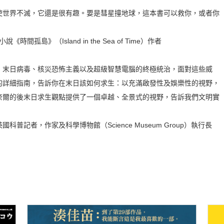
使世界不滅，它還是很有趣。要是彗星撞地球，這本書可以救你，或者你
說《時間孤島》（Island in the Sea of Time）作者
、末日病毒、核災恐怖主義以及超級智慧電腦的終極統治，面對這些威
的詳細指南，告訴你在末日該如何求生：以充滿啟發性及娛樂性的視野，
奈爾的後末日求生觀點提供了一個卓越、全景式的視野，告訴我們文明實
，英國科普記者，作家及科學博物館（Science Museum Group）執行長