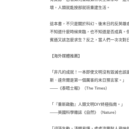
壞，人類就能按部就班重建生活。
這本書，不只是關於科幻、後末日的反英雄
不知道什麼時候來臨，也不知道是否成真。
賓遜又該怎麼求生？反之，當人們一次次對
【海外媒體推薦】
「非凡的成就！一本即使文明沒有毀滅也該
斯．達奈爾是第一個厲害的末日預言家。」
——《泰晤士報》（The Times）
「『重新啟動』人類文明DIY終極指南。」
——英國科學雜誌《自然》（Nature）
「詞藻生動，淺顯易懂，處處流露耐人尋味