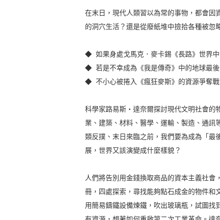
在末日，現代人類習以為常的事物，都會因
的洞穴生活？還是從廢紙堆中撿拾各種被忽
◆ 如果身處戈馬克．麥卡錫《長路》世界
◆ 若是不幸成為《我是傳奇》中的地球最
◆ 不小心被捲入《瘋狂麥斯》的資源爭奪
科學家路易斯‧達奈爾探討現代文明社會的
業、建築、材料、醫學、運輸、製造、通訊
類反撲、末日來臨之前，我們要為成為「最
展，世界又該演變成什麼樣貌？
人們將告別用金錢換取商品的資本主義社會
冊，四處探索，尋找能夠點石成金的物件和
用簡易鑄鐵設備煉鐵，吹出玻璃瓶，試圖找
有資源，想著如何重啟第二次工業革命。達