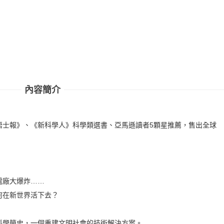
內容簡介
晤士報》、《新科學人》科學類選書、亞馬遜讀者5顆星推薦，售出全球
電廠大爆炸……
何在新世界活下去？
科學簡史，一個重建文明社會的技術解決方案。