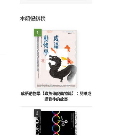
本類暢銷榜
1
成語動物學【蟲魚傳說動物篇】：閱讀成
語背後的故事
2