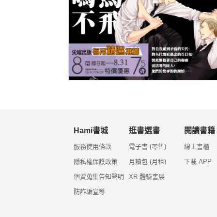
Hami書城
逛書選書
閱讀書籍
服務使用條款
電子書 (零售)
線上書櫃
隱私權保護政策
月讀包 (月租)
下載 APP
個資蒐集告知聲明
XR 體驗書展
防詐騙宣導