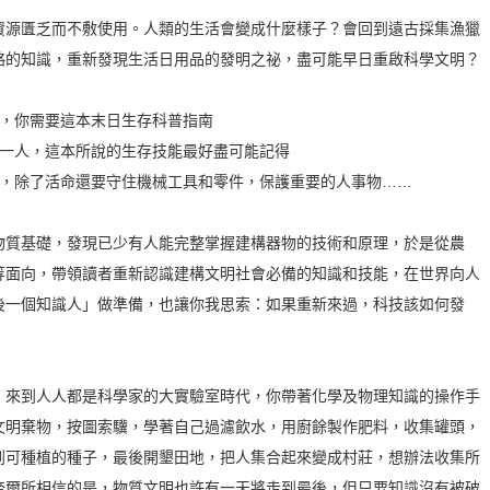
資源匱乏而不敷使用。人類的生活會變成什麼樣子？會回到遠古採集漁獵
略的知識，重新發現生活日用品的發明之祕，盡可能早日重啟科學文明？
中，你需要這本末日生存科普指南
後一人，這本所說的生存技能最好盡可能記得
戰，除了活命還要守住機械工具和零件，保護重要的人事物……
物質基礎，發現已少有人能完整掌握建構器物的技術和原理，於是從農
等面向，帶領讀者重新認識建構文明社會必備的知識和技能，在世界向人
後一個知識人」做準備，也讓你我思索：如果重新來過，科技該如何發
，來到人人都是科學家的大實驗室時代，你帶著化學及物理知識的操作手
文明棄物，按圖索驥，學著自己過濾飲水，用廚餘製作肥料，收集罐頭，
到可種植的種子，最後開墾田地，把人集合起來變成村莊，想辦法收集所
奈爾所相信的是，物質文明也許有一天將走到最後，但只要知識沒有被破