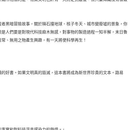
或者黑暗冒險故事，關於隕石撞地球、核子冬天、城市變廢墟的景象，你
但是人們要是對現代科技麻木無感，對事物的製造過程一知半解，末日魯
日常、無用之物產生興趣，有一天將使科學再生！
讀的好書。如果文明真的毀滅，這本書將成為新世界珍貴的文本。路易
的事實和對科技深具感染力的熱情。」