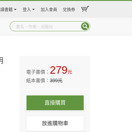
閱讀書籍
登入
加入會員
兌換券
明
279
電子書價：
元
紙本書價：
399
元
直接購買
放進購物車