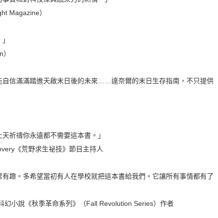
t Magazine）
。」
n）
能自信滿滿踏進天啟末日後的未來……達奈爾的末日生存指南，不只提供
上天祈禱你永遠都不需要這本書。」
iscovery《荒野求生祕技》節目主持人
常有趣。多希望當初有人在學校就把這本書給我們。它讓所有事情都有了
小說《秋季革命系列》（Fall Revolution Series）作者