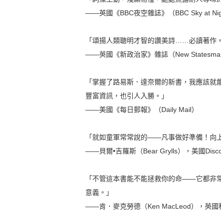
——英國《BBC夜空雜誌》（BBC Sky at Nigh
「頌揚人類聰明才智的讚美詩……必讀著作
——英國《新政治家》雜誌（New Statesma
「掌握了路易斯．達奈爾的新書，我應該就
豐富資訊，也引人入勝。」
——美國《每日郵報》（Daily Mail）
「就如童軍常常說的——凡事做好準備！向
——貝爾•吉羅斯（Bear Grylls），美國D
「不管這本書能不能拯救你的命——它都非
意義。」
——肯．麥克勞德（Ken MacLeod），英國科幻