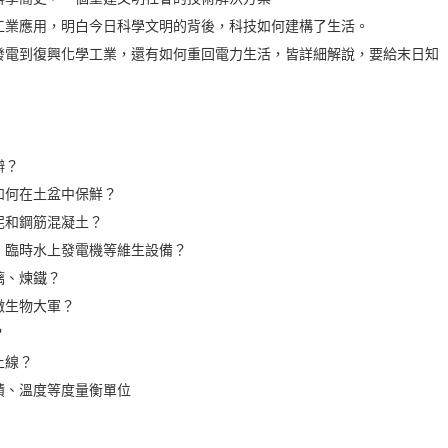
工業應用，明白今日科學文明的背後，科技如何建構了生活。
發電到復興化學工業，還有如何重回電力生活，皆詳細解說，要給末日知
辦？
如何在土盆中保鮮？
泥和鋼筋混凝土？
、臨時水上發電機等維生設備？
璃、煉鐵？
微生物大軍？
？
上線？
積、溫度等度量衡單位