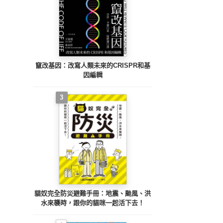
竄改基因：改寫人類未來的CRISPR和基
因編輯
3
貓奴完全防災避難手冊：地震、颱風、洪
水來襲時，跟你的貓咪一起活下去！