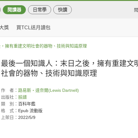
閱讀器
日常學
快讀
大獎
買TCL送月讀包
後，擁有重建文明社會的器物、技術與知識原理
最後一個知識人：末日之後，擁有重建文
社會的器物、技術與知識原理
作
者：
路易斯‧達奈爾(Lewis Dartnell)
出版社：
臉譜
類
別：
百科年鑑
格
式：
Epub 流動版
上架日：
2022/5/9