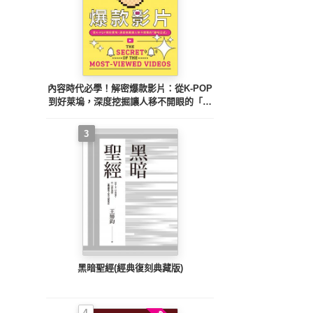
內容時代必學！解密爆款影片：從K-POP
到好萊塢，深度挖掘讓人移不開眼的「趣
味公式」
3
黑暗聖經(經典復刻典藏版)
4