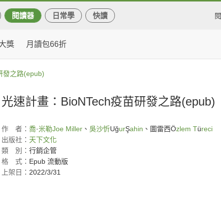
閱讀器
日常學
快讀
大獎
月讀包66折
發之路(epub)
光速計畫：BioNTech疫苗研發之路(epub)
作
者：
喬
·
米勒
Joe Miller
、
吳沙忻
Uğ
ur
Ş
ahin
、圖雷西Ö
zlem T
ü
reci
出版社：
天下文化
類
別：
行銷企管
格
式：
Epub 流動版
上架日：
2022/3/31