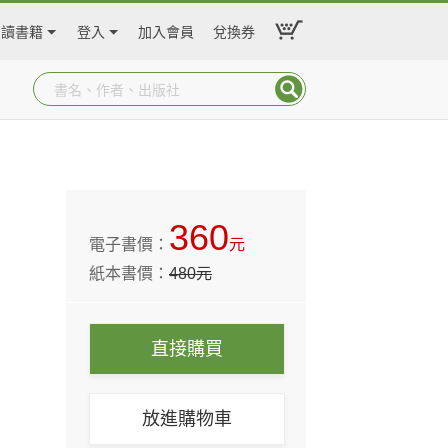
閱讀書籍
登入
加入會員
兌換券
360
電子書價：
元
紙本書價：
480
元
直接購買
放進購物車