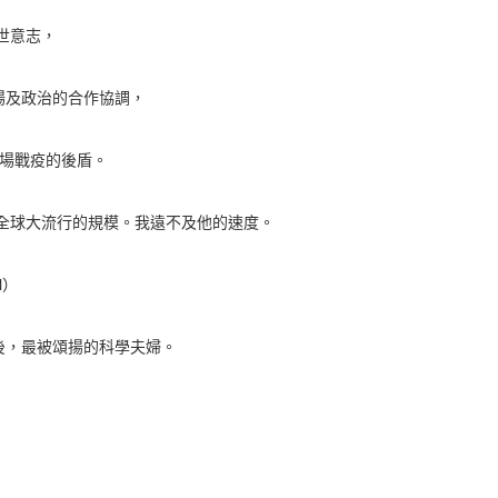
救世意志，
場及政治的合作協調，
這場戰疫的後盾。
這場全球大流行的規模。我遠不及他的速度。
l）
後，最被頌揚的科學夫婦。