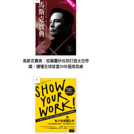
馬斯克寶典：從顛覆矽谷到打造太空帝
國，讀懂全球首富20年極限思維
5