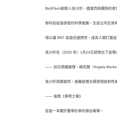
BioNTech創辦人吳沙忻、圖雷西與團隊的
新科技疫苗研發的科學進展、生技公司在商
得以讓 BNT 疫苗迅速問世，成為人類打贏
吳沙忻在（2020 年）1月24日就明白了
—— 前任德國總理，梅克爾（Angela Merke
吳沙忻與圖雷西，是繼居禮夫婦發現放射性
—— 倫敦《泰唔士報》
這是一本關於醫學壯舉的傑出報導。