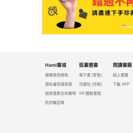
Hami書城
逛書選書
閱讀書籍
服務使用條款
電子書 (零售)
線上書櫃
隱私權保護政策
月讀包 (月租)
下載 APP
個資蒐集告知聲明
XR 體驗書展
防詐騙宣導