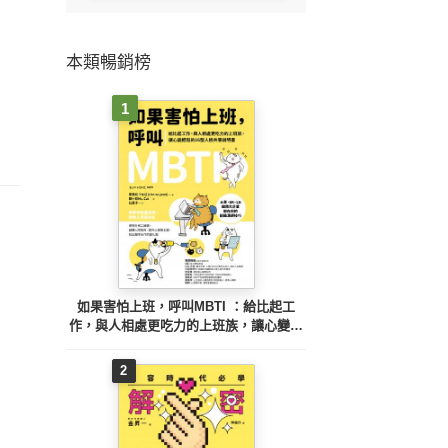
本類暢銷榜
1
如果害怕上班，呼叫MBTI ：給比起工
作，與人相處更吃力的上班族，讓心變輕
鬆的16型人格共事說明書
2