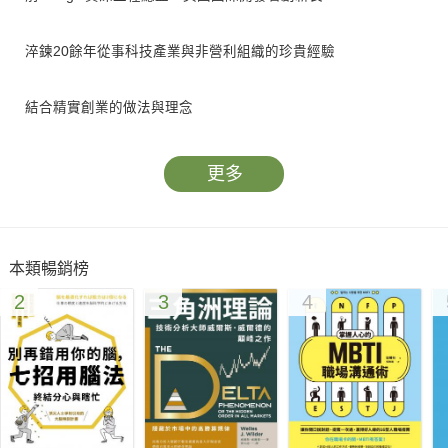
淬鍊20餘年從事科技產業與非營利組織的珍貴經驗
結合精實創業的做法與理念
提供實現社會公益最大化的有效方法
更多
創新，才能改變世界
本類暢銷榜
「不創新，就滅亡」，這不只適用於商業與科技領域，
2
3
4
在社會公益領域也是最重要的關鍵指標。
然而許多懷抱著從事改善貧窮、環境保育等崇高使命的組織，
往往為了籌募資金、改善短期問題而疲於奔命，