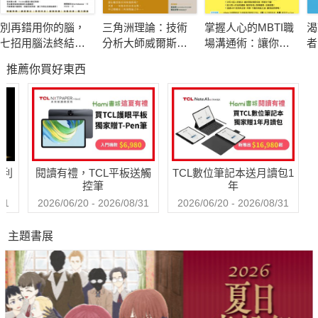
別再錯用你的腦，
三角洲理論：技術
掌握人心的MBTI職
渴
更遑論探討如何創新、如何以精實有效率的方法來發揮影響力。
七招用腦法終結分
分析大師威爾斯．
場溝通術：讓你開
者
心與瞎忙：腦科學
威爾德的顛峰之作
口說對話、提案一
《
推薦你買好東西
佐證，日本醫界權
次過、贏得好人緣
金
本書作者張安梅，前半生在科技產業推動許多重大創新變革，
威教你優化大腦功
的16型人職場指南
能，工作能力加倍
後來投身世界各地的非營利組織工作，因此得以用科技人的眼
【暢銷紀念版】
光，
哈利
閱讀有禮，TCL平板送觸
TCL數位筆記本送月讀包1
看見非營利組織的困境與特殊之處，
控筆
年
31
2026/06/20 - 2026/08/31
2026/06/20 - 2026/08/31
提出一套名為「精實影響力」的創新方法：
主題書展
．設定遠大目標：不要只著眼於已經能做到的事，勇於做出改
變！
．從小規模做起：經由反覆迭代改良，長期下來更能帶來巨大成