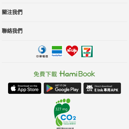
關注我們
張安梅的《精實影響力》是我們非常推薦的一本經典……希望藉
由此書，
聯絡我們
讓大家更了解社會創新所面對的挑戰及社會工作者需要的勇氣與
支援，
讓政府與贊助方更願意提供時間、空間與「創新資金」，
支持社會工作單位的創新突破，讓產業能夠跳躍式的進步。
──趨勢科技創辦人 張明正、明怡基金會執行長 鄭柏琦
「精實影響力」的提出，讓我眼睛為之一亮，
作者張安梅用科技人的專業與經驗，透過實證的案例解析與觀