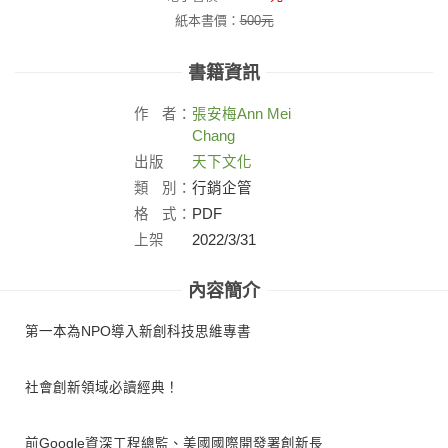
紙本書價：
500
元
書籍資訊
作
者：
張安梅
Ann Mei
Chang
出版
天下文化
社：
類
別：
行銷企管
格
式：
PDF
上架
2022/3/31
日：
內容簡介
第一本為NPO導入新創科技思維專書
社會創新領域必讀經典！
前Google資深工程總監、美國國際開發署創新長