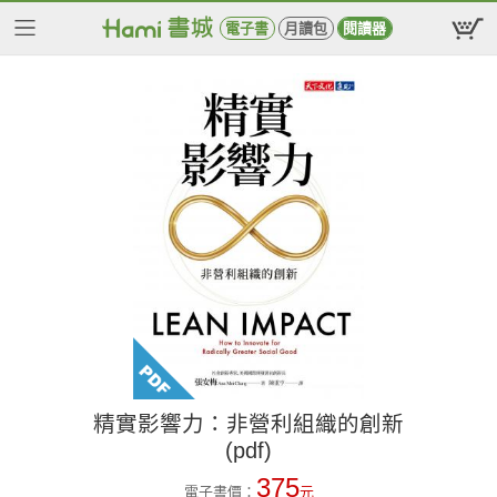
電子書
月讀包
閱讀器
精實影響力：非營利組織的創新
(pdf)
375
電子書價：
元