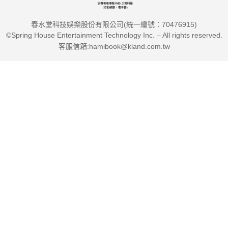
察，
春水堂科技娛樂股份有限公司(統一編號：70476915)
©Spring House Entertainment Technology Inc. – All rights reserved.
勾勒出第三部門經營的痛點與解方，非常值得學習與討論。
客服信箱:hamibook@kland.com.tw
──台灣地方創生基金會董事長、國家發展委員會前主任委員 陳
美伶
價值、成長與影響力，是公益創新的三大支柱，
全書以滿滿的實際案例來說明：
讓世界更好的創新社會公益並不是天方夜譚。
──信義企業集團創辦人 周俊吉
說到社會創新，影響力的概念非常重要。