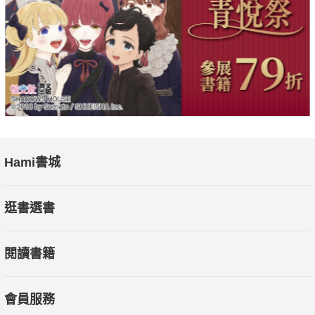
效。
．持續不懈追求影響力：不斷探索問題，而非執著於解決方案。
採用這套方法，讓非營利組織得以跳脫傳統運作限制，
加速創新、改善服務品質與擴大影響力，朝向組織目標邁進。
Hami書城
加上來自超過兩百個美國及全球組織深具啟發力的故事，
逛書選書
讓所有非營利組織、社會企業、基金會、政府機構、慈善家、影
響力投資人，
閱讀書籍
或者是志工與贊助人，都可以透過本書得到豐富而務實的參考。
會員服務
【國內外齊聲讚譽】