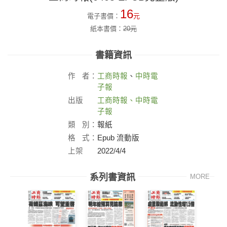
16
電子書價：
元
紙本書價：
20
元
書籍資訊
作
者：
工商時報
、
中時電
子報
出版
工商時報、中時電
社：
子報
類
別：
報紙
格
式：
Epub 流動版
上架
2022/4/4
日：
系列書資訊
MORE