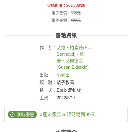
促銷期限：
2026/09/28
電子書價：
336
元
紙本書價：
480
元
書籍資訊
作
者：
艾拉‧柏素德(Ella
Berthoud)
、
蘇
珊‧艾爾德金
(Susan Elderkin)
出版
小麥田
社：
類
別：
親子教養
格
式：
Epub 流動版
上架
2022/3/17
日：
限時優惠
✰週末限定✰ 限時特賣99元