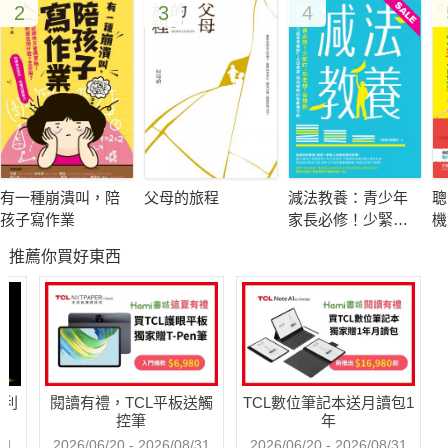
2
3
4
劉鳳芯 國立中興大學外文系副教授
賴嘉綾 「在地合作社」繪本職人
羅怡君 親職溝通作家
故事，帶我們踏上未知的國度，
故事，陪伴我們度過艱難的時刻，
故事，幫助我們享受人生，也忍受人生。
有一種崩潰叫，陪
父母的旅程
減法教養：青少年
聰
姆米、彼得潘、野獸國……有故事的陪伴，成長不孤單！
孩子寫作業
家長必修！少緊
機
盯、別老想、省規
版
推薦你買好東西
劃，面對孩子進入
注
在「很久很久以前」和「從此過著幸福、快樂的日子」之間，有
「超長青春期」，
實
個我們都去過的地方，那兒出了好多稀奇古怪、妙不可言的事，
走出焦慮、得到療
定
我們可以騎在恐龍的背上、前往巧克力工廠、被一隻獾撫養長
癒的新教養守則
（
大，或是一轉身就到了原始山洞……不可思議的故事世界！
【
經
哈利
閱讀有禮，TCL平板送觸
TCL數位筆記本送月讀包1
本書寫給為孩子挑書的大人，包括父母、爺爺奶奶、乾爹乾媽、
控筆
年
教師、圖書館員──以及所有關心孩子的大人，幫助大人辨認出孩
31
2026/06/20 - 2026/08/31
2026/06/20 - 2026/08/31