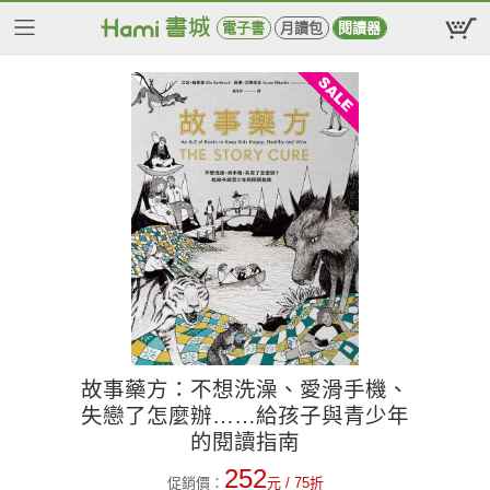
電子書
月讀包
閱讀器
故事藥方：不想洗澡、愛滑手機、
失戀了怎麼辦……給孩子與青少年
的閱讀指南
252
促銷價：
元
/ 75折