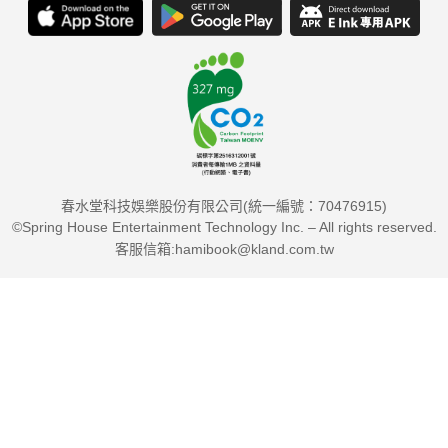
括翻翻書、立體書、無字書、圖像小說。選材包羅經典書和現代
作品，提供成長路上最完備的書單。
 13帖「閱讀藥方」：針對閱讀路上常遇到的難題打強心針，像
是坐不住、太被動、只想看電影版……等等。
 十大主題書單：針對特別的主題提供十大書單，包括十本理解
春水堂科技娛樂股份有限公司(統一編號：70476915)
自閉症之書單、十本關於霸凌的童書、十本被動讀者書單、十本
©Spring House Entertainment Technology Inc. – All rights reserved.
給青少年探索愛與性的書單等。
客服信箱:hamibook@kland.com.tw