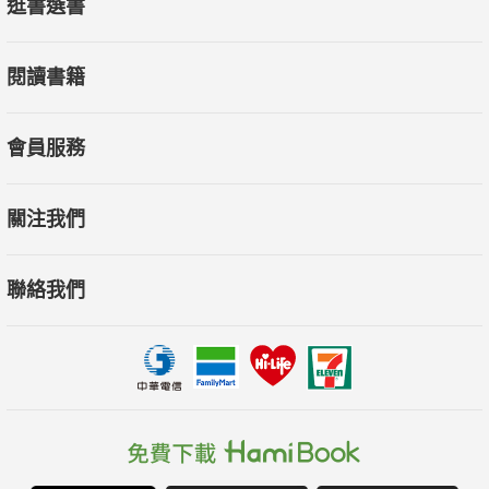
逛書選書
兩位作者蘇珊‧艾爾德金與艾拉‧柏素德是英國知名「人生學
校」（The School of Life）特聘的「書目治療師」，整理出現代
閱讀書籍
孩子經常遇到的難題，也包括家長不知如何開口討論的話題，例
如性經驗、性傾向、霸凌、網路成癮者、閱讀障礙……任何成長
過程中會碰上的煩惱，都可以從本書中抓出戳中痛點笑點淚點的
會員服務
故事藥方。
關注我們
本書特色
聯絡我們
 AZ索引：針對現代孩子成長過程中會遇到的疑難雜症，列出
386條症狀，開出1141本書單。索引方便，一本在手，隨時查
閱。
 提供分齡書單：依「6歲以下的繪本」、「5至8歲的初階讀
本」、「8至12歲的章節書」、「12歲以上的青少年小說」提供
分齡參考。當然，也歡迎自由悠遊於各類圖書。類型多元，也包