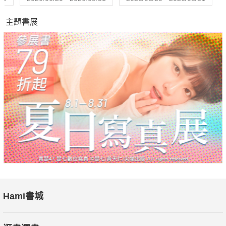
子成長過程中各種疑難雜症，也體會孩子會遇到的各種困境與心
主題書展
情。對孩子來說，若是有師長認同自己面對的難題，並且「在適
當的時間點送上一本正好需要的故事」，能為他們解解成長過程
中遇到的苦，感到自己並不孤單。
易怒────看《祕密花園》兩位易怒體質的主角如何蛻變
坐不住───訓練邊看書邊搖呼拉圈的特技
睡不著───在失眠的夜晚跟《湯姆的午夜花園》一起時空穿越
調皮搗蛋──看《野獸國》裡的阿奇徹底撒野然後回航
初戀────先建立好初吻、第一次性行為需要的所有常識
話太多───遞一本《奇先生妙小姐系列之嘮叨小姐》加以暗示
丟三落四──讀《借物少女艾莉緹》想像弄丟的東西去了哪裡
寵壞了───請羅德‧達爾《巧克力冒險工廠》的角色示範下場
獨生子───看姆米一家如何敞開雙臂交朋友
Hami書城
不想長大──和《彼得潘》一起飛向不用長大的永無島