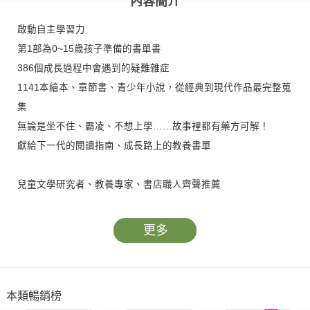
內容簡介
啟動自主學習力
第1部為0~15歲孩子準備的書單書
386個成長過程中會遇到的疑難雜症
1141本繪本、章節書、青少年小說，從經典到現代作品最完整蒐
集
無論是坐不住、霸凌、不想上學……故事裡都有藥方可解！
獻給下一代的閱讀指南、成長路上的教養書單
兒童文學研究者、教養專家、書店職人齊聲推薦
林美琴 作家、閱讀教育研究暨培訓講師
邱景墩 戀風草青少年書房店長
更多
陳安儀 親子教育專欄作家
陳培瑜 凱風卡瑪兒童書店創辦人
黃筱茵 兒童文學工作者
本類暢銷榜
葉嘉青 臺灣師範大學講師、臺灣閱讀協會理事