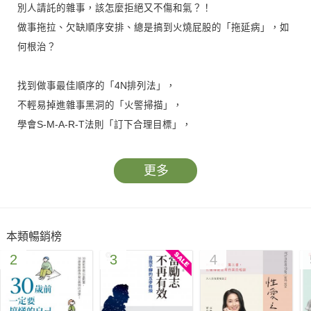
別人請託的雜事，該怎麼拒絕又不傷和氣？！
做事拖拉、欠缺順序安排、總是搞到火燒屁股的「拖延病」，如
何根治？
找到做事最佳順序的「4N排列法」，
不輕易掉進雜事黑洞的「火警掃描」，
學會S-M-A-R-T法則「訂下合理目標」，
讓你從此不再瞎忙，更提升時間價值，職涯晉升、薪水增倍超有
感！
更多
★掌握秘訣，時間主控權就會在自己手上！
有以下困擾的人，一定要打開這本書—
本類暢銷榜
￭工作似乎做不完，頻繁加班，但進度依然卡關！
2
3
4
￭不懂如何拒絕人際請託，而讓自己煩惱與困擾不斷！
￭找不到最佳時間管理軟體，用來提升做事效率！
￭不知如何評估預防意外發生，避免工作超時延宕！