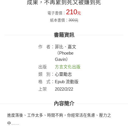
成果，不再累到死又被嫌到死
210
電子書價：
元
紙本書價：
300
元
書籍資訊
作
者：
菲比．嘉文
（Phoebe
Gavin）
出版
方言文化出版
社：
類
別：
心靈勵志
格
式：
Epub 流動版
上架
2022/2/22
日：
內容簡介
進度落後、工作太多、時間不夠，你經常活在焦慮、壓力之
中……