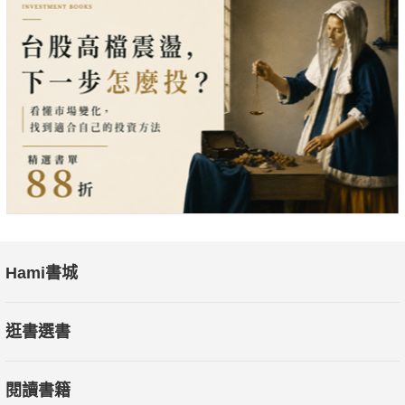
端工作，皆能花最少力氣取最大成果，無論誰都將給你高評價！
這五大步驟包括了：
►STEP1審視自己的狀態，釐清為什麼破除惡習如此重要？
►STEP2找出生產力障礙，將手邊科技產品從敵人變盟友！
►STEP3自我目標逐一檢視，培養對分心事件的抵抗能力。
►STEP4發現出差錯該怎麼辦？建立危機處理的應變計畫。
►STEP5如何保持正向心態，讓壓力與焦慮感都隨之減輕。
★找到做事順序，擺脫焦慮的具體方法
許多職場工作與任務都非一蹴可幾，而是多面向、多步驟以
及投入相當時間才可以圓滿達成，若缺乏順序結構的妥當安排、
Hami書城
目標管理以及應變措施，很容易讓人不知所措與失去熱情。
作者在本書中將一步步教會你如何從「目標輕鬆化」到「快
逛書選書
速有效區分任務順序」，更能學習繪製預防意外發生的「應變樹
狀圖」，你將能利用這些技能提升自己的專注力、在時限之內完
閱讀書籍
成任務，最重要的是，讓自己不因事情做不完而感到焦慮與沮