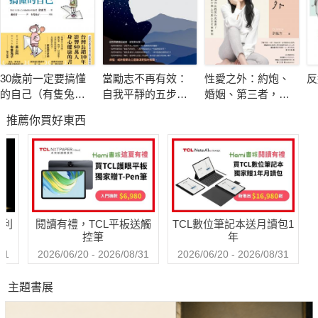
作者菲比．嘉文曾深陷工作效率和產值雙低的職涯危機，這
也迫使她不得不面對與解決，她因此費盡諸多心力與時間，卻也
徹底學得最好的時間管理能力和技巧，並且成為赫赫有名的時間
30歲前一定要搞懂
當勵志不再有效：
性愛之外：約炮、
反
管理專家。
的自己（有隻兔子
自我平靜的五步修
婚姻、第三者，打
如今，她在這本書中匯聚了經過實際驗證的最佳方法與多種
封面版）
煉
破傳統思考的禁忌
推薦你買好東西
相談
訣竅，將能幫助你以最快速度學會時間管理，不再因為事情繁忙
而焦頭爛額，或者身陷於胡亂嘗試與失敗的泥沼之中。
★終結「拖延病」，建立成功職涯五階段
無論是上班族或者自由工作者，「拖延壞習慣」絕對是追求職涯
成功者的最大勁敵：你很可能因為自己的不當拖延而失掉商機，
哈利
閱讀有禮，TCL平板送觸
TCL數位筆記本送月讀包1
遭到老闆責罵甚至升遷無望；團隊夥伴因此而工作卡關，你也很
控筆
年
容易受到排擠；顧客也會因為你的延遲失信而不再有信任感等
31
2026/06/20 - 2026/08/31
2026/06/20 - 2026/08/31
等，都將對生涯事業有著極大的負面影響。
主題書展
如今只要跟著本書「5大階段」，你將能輕鬆從心理狀態、
執行力等方面，徹底終結拖延惡習，不管你是在辦公室內或者遠