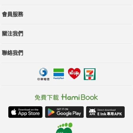
喪，更樂在工作！
會員服務
譬如目標輕鬆化，就靠S-M-A-R-T工作法—
►Specific具體：明確的方向，將更容易完成相關任務。
關注我們
►Measurable可衡量：追蹤進度，用可以計算、評價的標準來確
認自己是否及格。
聯絡我們
►Achievable可達成：掌握自身擁有的資源和技能，目標要能觸
手可及。
►Relevant關聯性強：與個人價值和生活訴求相關的目標，能產
生最強大的動力。
►Timely有時限：要有特定的開始與結束日期。
善用「4N排列法」，確認每項任務的輕重緩急—
►「立刻完成」(Now)：極為重要且急迫的工作。
►「排在第二」(Next)：極為重要，但沒那麼緊急的任務。
►「分配他人」(Not by me)或「非獨自負責」(Not by myself)：