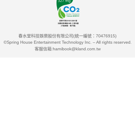
緊急但不重要的工作。
►「可以忽略」(Never)：既不緊急也不重要的任務。
繪製「應變樹狀圖」前的自我提問，不遺漏關鍵事項—
春水堂科技娛樂股份有限公司(統一編號：70476915)
►涵蓋時間、預算、相關人士、資源、環境因素到技術細節的30
©Spring House Entertainment Technology Inc. – All rights reserved.
個常見思考。
客服信箱:hamibook@kland.com.tw
►例如，「是否有必須當天或更快完成的工作？」、「你的工作
需要管理或取得資金嗎？」、「你是否需要他人交付資料、核准
或參與？」、「你會與外部廠商合作嗎？」、「需要特定技能來
使用科技、工具或設備嗎？」
除此之外，《終結拖延，擺脫焦慮，無論誰都給你高評價的「時
間控」》還透過真實故事的實際改善計劃與行動小技巧，提供如
何「量身打造專屬工作空間」、「任務管理APP軟體」選用技巧
以及在「第三空間」有效工作等等，解決造成時間管理問題的
「最大挑戰」與辨識「根本原因」。讀完這本書，你會更懂得如