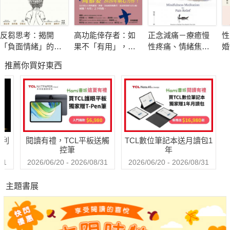
Judy朱馥瑜教授則是人生的魔法師。
她創造了許多台上台下的人物，透過她追求完美的個性，
反芻思考：揭開
高功能倖存者：如
正念減痛－療癒慢
性
用最簡約的「包浩斯」形式，
「負面情緒」的真
果不「有用」，我
性疼痛、情緒焦
婚
創造最高雅、尊貴、自信的外型。
面目，重拾面對困
還值得被愛嗎？
慮、心理創傷，正
破
推薦你買好東西
境的勇氣
念減壓之父卡巴金
相
極力推薦本書，它將為你
的靜觀練習課
注入生命的智慧，讓你活出自信，活出美麗！
導演 徐進良
醫者父母心，造型師亦如是。
哈利
閱讀有禮，TCL平板送觸
TCL數位筆記本送月讀包1
可貴的是Judy能夠一一析理。
控筆
年
散去的蒲公英，已經無法回歸母體，
31
2026/06/20 - 2026/08/31
2026/06/20 - 2026/08/31
Judy「化零為整」，走過的路、見過的人、經歷的事與愛，
主題書展
當它們接受召喚而回歸時，欣見Judy的生涯小總和，在我與他者
之間，
以造型、以美學為前提，用故事體呼喚讀者，捏塑人物臉譜，
難怪，我便一頭栽進回憶的鎂光燈。