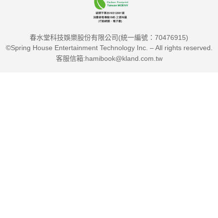
2018年6月開始提筆，一星期後完成第一篇小品文〈女人的美麗
春水堂科技娛樂股份有限公司(統一編號：70476915)
與自信〉，2021年4月25曰完成最後一篇文章〈Never say
©Spring House Entertainment Technology Inc. – All rights reserved.
never〉。
客服信箱:hamibook@kland.com.tw
這段期間，我不斷檢索過去的成長歲月，比如：國、高中、英國
求學，和當年剛踏入造型業界，所面對的挫折和挑戰是什麼？我
彷彿在黑暗中，把一個個隱隱發光的發光體摘下來，放在面前展
示，有時候那個光很微小，看不到，但我接受它的召喚。我每接
受一個召喚，就像一個挑戰，因為我要思考如何把細小的聲音和
光，成為一篇文章，把思維透過文字具體呈現出來，感動願意閲
讀它的讀者。
書寫過程中，常有撞牆期，寫不下去，很挫折，想哭，在家顕麃
走來走去，很沮喪，有時甚至想，不寫了，何須這麼辛苦為難自
己，但幾天後還是回到原點，接續完成。儘管這本書只有33篇，