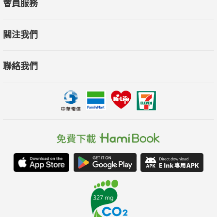
會員服務
關注我們
自序／「時尚」的根本是在發現自己
聯絡我們
從事造型設計近三十年，有些工作上的人、事、物歷歷在目，很
想記錄下來，分享給願意閲讀我的書，以及想「作自己」的女
性。
這期間出版了四本跟造型有關的專書，但我也常在想，有沒有可
能在第五本書當中，把生命經驗、生活態度，結合對造型的審美
觀，融合一本更有能量、更有情感、更具多種元素的小品文。
耳邊又響起作家好友多年前給我的鼓勵及建言：可以試著把造型
專業與生活結合，寫成一篇篇文章。本業不是作家，寫作本就辛
苦不易，何況要揉合造型專業、生命、生活、品味為文，更是難
上加難。