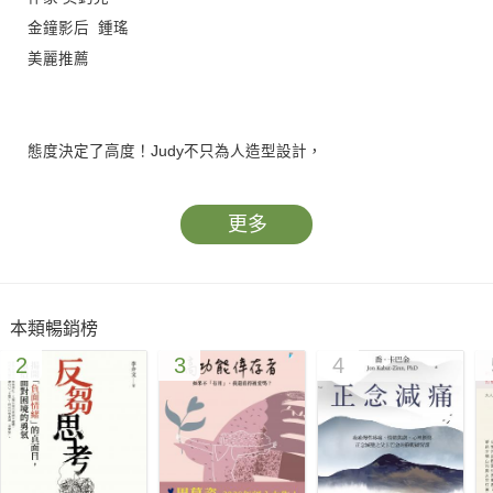
金鐘影后 鍾瑤
美麗推薦
態度決定了高度！Judy不只為人造型設計，
也是用服裝告訴對方活出真實的自己！
電視節目主持人、主播 靳秀麗
更多
謝謝Judy協助我超前部署，形象管理除了衣物穿搭，
還要配合自己的生活模式、價值觀，
本類暢銷榜
訓練自己精簡採購，不須浪費時間和金錢。……
2
3
4
認識Judy的after，我自己的品牌使用說明書，自己寫！
寶島聯播網 總經理 賴靜嫻
如果說導演是影視作品的魔法師，