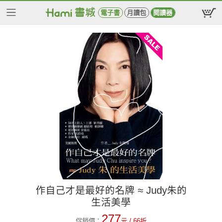
電子書
月讀包
閱讀器
作自己才是最好的名牌 ≈ Judy朱的
生活美學
277
促銷價：
元
/ 66折