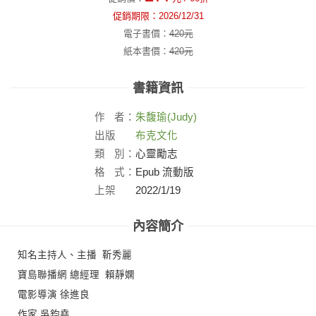
促銷期限：
2026/12/31
電子書價：
420
元
紙本書價：
420
元
書籍資訊
作
者：
朱馥瑜(Judy)
出版
布克文化
社：
類
別：
心靈勵志
格
式：
Epub 流動版
上架
2022/1/19
日：
內容簡介
知名主持人、主播 靳秀麗
寶島聯播網 總經理 賴靜嫻
電影導演 徐進良
作家 吳鈞堯