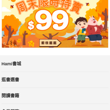
作家 吳鈞堯
Judy老師是一位，很酷的造型師，喔～不止，
Judy老師可是一位心靈學家，充滿觀察魅力與人生經歷的魔法
師。
她想說的，那些故事，都濃縮在她的手稿和這本書了。
2018年金鐘獎迷你劇集、電視電影女主角 鍾瑤
Hami書城
What may Judy Chu inspire you ?
曾被外媒體譽為「台灣首席形象顧問」Judy朱，
逛書選書
多年造型顧問工作沉澱後，
將有形的穿著打扮美感，化繁為簡，
閱讀書籍
以一篇篇具有啟發性思維的故事，
透過JUDY溫柔的目光，宛如一面鏡子，
檢視，沉思，「時尚」的根本是在發現自己。