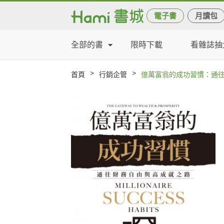
電子書
月讀包
全部的書
限時下載
看雜誌抽
>
>
首頁
行銷企管
億萬富翁的成功習慣：通