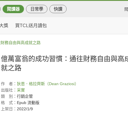
閱讀器
日常學
快讀
大獎
買TCL送月讀包
往財務自由與高成就之路
億萬富翁的成功習慣：通往財務自由與高
就之路
作
者：
狄恩．格拉齊斯（Dean Graziosi）
出版社：
采實
類
別：
行銷企管
格
式：
Epub 流動版
上架日：
2022/1/9