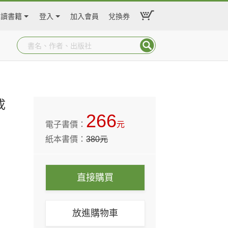
閱讀書籍
登入
加入會員
兌換券
成
266
電子書價：
元
紙本書價：
380
元
直接購買
放進購物車