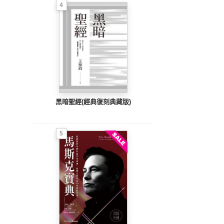
4
黑暗聖經(經典復刻典藏版)
5