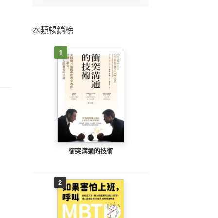
本類暢銷榜
1
衝突溝通的技術
2