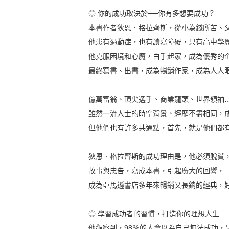
◎ 你的成功取決於──你有多想要成功？
本書作者狄恩．格拉齊斯，從小為錢所苦、
他患有過動症，也有讀寫障礙，只有高中學
他克服困境和心魔，白手起家，成為優秀的
最終寫書、出書，成為暢銷作家，成為人人
億萬富翁、頂尖選手、商業龍頭、世界領袖
雖然一流人士的時空背景、經歷不盡相同，
但他們也有許多共通點，首先，就是他們都
狄恩．格拉齊斯的成功理由是，他必須脫貧
故事與忠告，寫成本書，引起廣大的回響，
成為亞馬遜書店多年來暢銷又長銷的經典，
◎ 學習成功者的習慣，打造你的理想人生
他觀察到，98％的人會以為自己無法成功，