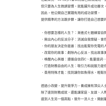
但只要為人生微調習慣，就能躍升成功層次
因此，他公開自己實踐有用的成功習慣，
提供精準的方法跟步驟，讓你打造自己想要
．你想要怎樣的人生？：漸進式七題練習自
．揪出內心的反派分子：消滅自我懷疑、害
．你的朋友決定你是誰：找出能幫你充電的
．改寫你的故事：剷除內心反派，找出故事
．喚醒內心英雄：遵循自信四C、能量提詞
．打造財務自由的人生：吸引力和說服力是
．善用特殊才能：找到讓你如魚得水、輕鬆
透過小改變，提升競爭力，養成擁有頂尖人
除了達到財務成就，還能讓家庭、友誼、人
達到人生另一個高點，晉升一流人士，開創