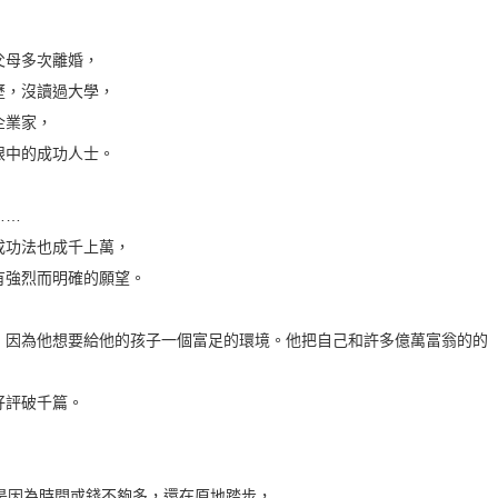
父母多次離婚，
歷，沒讀過大學，
企業家，
眼中的成功人士。
……
成功法也成千上萬，
有強烈而明確的願望。
，因為他想要給他的孩子一個富足的環境。他把自己和許多億萬富翁的的
好評破千篇。
是因為時間或錢不夠多，還在原地踏步，