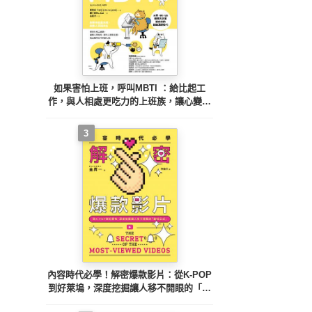
如果害怕上班，呼叫MBTI ：給比起工
作，與人相處更吃力的上班族，讓心變輕
鬆的16型人格共事說明書
3
內容時代必學！解密爆款影片：從K-POP
到好萊塢，深度挖掘讓人移不開眼的「趣
味公式」