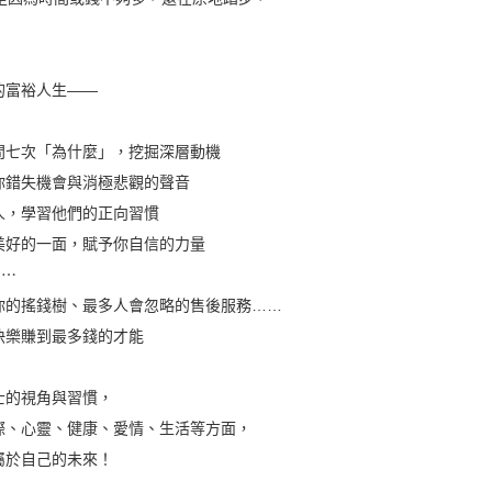
，
的富裕人生——
問七次「為什麼」，挖掘深層動機
你錯失機會與消極悲觀的聲音
人，學習他們的正向習慣
美好的一面，賦予你自信的力量
⋯⋯
你的搖錢樹、最多人會忽略的售後服務……
快樂賺到最多錢的才能
士的視角與習慣，
際、心靈、健康、愛情、生活等方面，
屬於自己的未來！