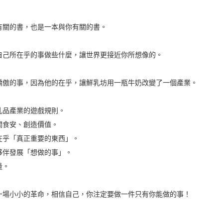
有關的書，也是一本與你有關的書。
自己所在乎的事做些什麼，讓世界更接近你所想像的。
驕傲的事，因為他的在乎，讓鮮乳坊用一瓶牛奶改變了一個產業。
乳品產業的遊戲規則。
關食安、創造價值。
在乎「真正重要的東西」。
夥伴發展「想做的事」。
量。
一場小小的革命，相信自己，你注定要做一件只有你能做的事！