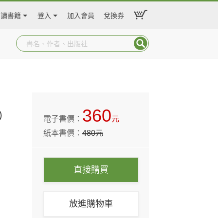
閱讀書籍
登入
加入會員
兌換券
360
）
電子書價：
元
紙本書價：
480
元
直接購買
放進購物車