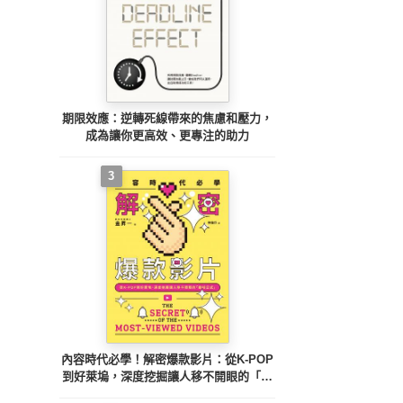
期限效應：逆轉死線帶來的焦慮和壓力，
成為讓你更高效、更專注的助力
3
內容時代必學！解密爆款影片：從K-POP
到好萊塢，深度挖掘讓人移不開眼的「趣
味公式」