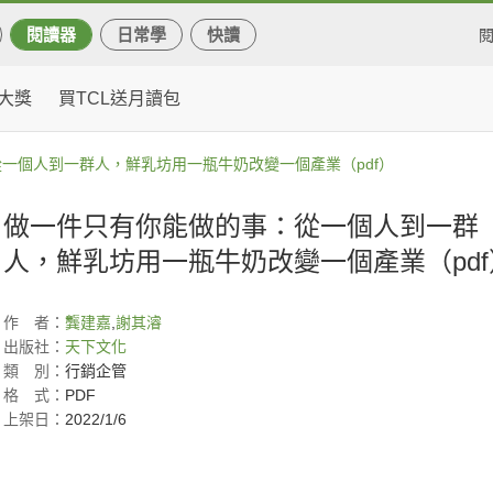
閱讀器
日常學
快讀
大獎
買TCL送月讀包
一個人到一群人，鮮乳坊用一瓶牛奶改變一個產業（pdf）
做一件只有你能做的事：從一個人到一群
人，鮮乳坊用一瓶牛奶改變一個產業（pdf
作
者：
龔建嘉
,
謝其濬
出版社：
天下文化
類
別：
行銷企管
格
式：
PDF
上架日：
2022/1/6