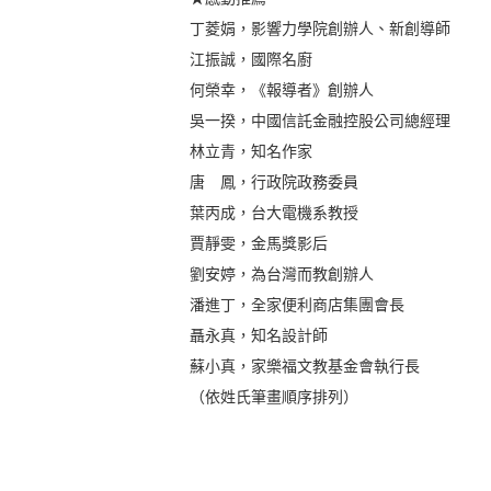
丁菱娟，影響力學院創辦人、新創導師
江振誠，國際名廚
何榮幸，《報導者》創辦人
吳一揆，中國信託金融控股公司總經理
林立青，知名作家
唐 鳳，行政院政務委員
葉丙成，台大電機系教授
賈靜雯，金馬獎影后
劉安婷，為台灣而教創辦人
潘進丁，全家便利商店集團會長
聶永真，知名設計師
蘇小真，家樂福文教基金會執行長
​（依姓氏筆畫順序排列）