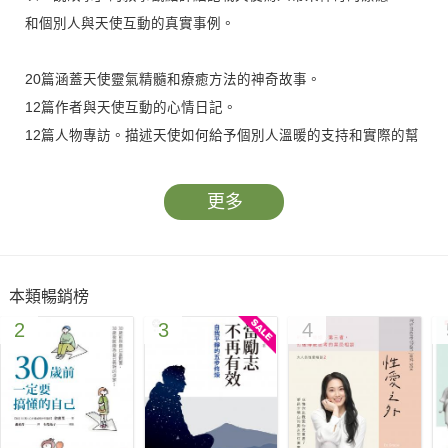
和個別人與天使互動的真實事例。
20篇涵蓋天使靈氣精髓和療癒方法的神奇故事。
12篇作者與天使互動的心情日記。
12篇人物專訪。描述天使如何給予個別人溫暖的支持和實際的幫
助。
更多
翻閱此書就好像啟動導航，它會帶你進入光的天使王國去尋寶。
～陳沁瑜
本類暢銷榜
本書具有神奇的療癒力，看著看著就跟著書中人物一起成長，看
2
3
4
見自己的價值。～賴麗榕
這本書是引介天使靈氣最好的工具。～劉玫萍
誠心向天使祈求，祂必回應我們天使靈氣無條件的愛。～顧婉青