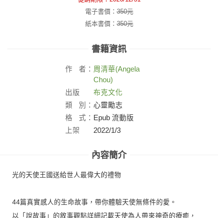
電子書價：
350
元
紙本書價：
350
元
書籍資訊
作
者：
周清華(Angela
Chou)
出版
布克文化
社：
類
別：
心靈勵志
格
式：
Epub 流動版
上架
2022/1/3
日：
內容簡介
光的天使王國送給世人最偉大的禮物
44篇真實感人的生命故事，帶你體驗天使無條件的愛。
以「說故事」的敘事觀點詳細記載天使為人帶來神奇的療癒，