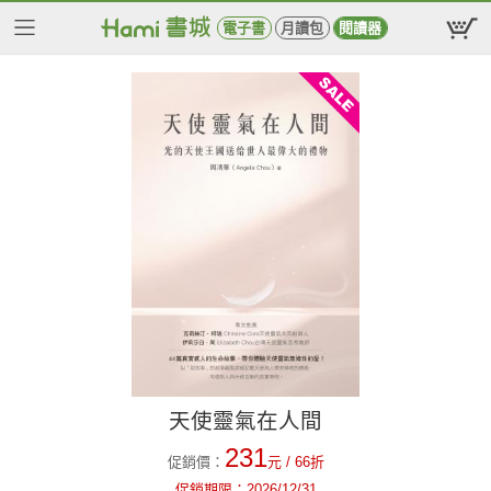
電子書
月讀包
閱讀器
天使靈氣在人間
231
促銷價：
元
/ 66折
促銷期限：
2026/12/31