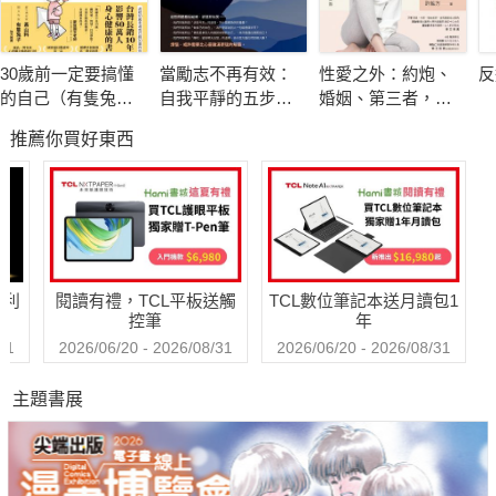
藉由本書的分享，每一個人都能感受到天使的愛和神奇的療癒。
30歲前一定要搞懂
當勵志不再有效：
性愛之外：約炮、
反
～陳瑩娟
的自己（有隻兔子
自我平靜的五步修
婚姻、第三者，打
封面版）
煉
破傳統思考的禁忌
推薦你買好東西
相談
看完感人至深的生命故事，我相信造物主會透過人間天使來傳遞
祂無所不在的愛。～張嘉佑
天使靈氣是我進行個案諮詢、協助調整身心靈平衡的好工具。～
楊文富
哈利
閱讀有禮，TCL平板送觸
TCL數位筆記本送月讀包1
控筆
年
本書告訴我們一個鐵的事實：天使靈氣真的在人間！～徐欣妙
31
2026/06/20 - 2026/08/31
2026/06/20 - 2026/08/31
主題書展
它幫助我們用全新的眼光和心情面對每一天。～徐櫻月，
作者清華對天使靈氣的熱愛與付出有目共睹，溫暖如她，是我的
人間天使。～劉秀玉