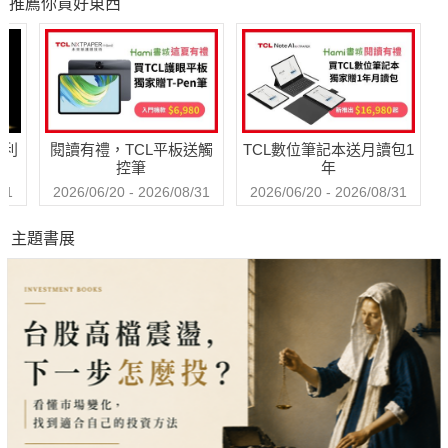
推薦你買好東西
應變力【附AQ測試
作本，工班主任、
賺
量表，從情緒、行
設計師、買房達人
動、思想三層面清
教你驗好屋買對房
晰掌握你的AQ與優
秘訣，省裝潢、住
勢】
舒適、不吃虧
哈利
閱讀有禮，TCL平板送觸
TCL數位筆記本送月讀包1
控筆
年
31
2026/06/20 - 2026/08/31
2026/06/20 - 2026/08/31
主題書展