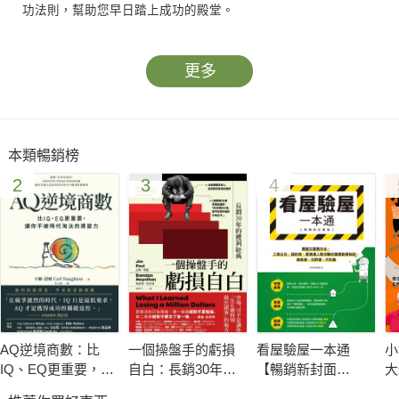
功法則，幫助您早日踏上成功的殿堂。
更多
本類暢銷榜
2
3
4
AQ逆境商數：比
一個操盤手的虧損
看屋驗屋一本通
小
IQ、EQ更重要，讓
自白：長銷30年的
【暢銷新封面
大
你不被時代淘汰的
獲利經典
版】：買屋交屋實
室