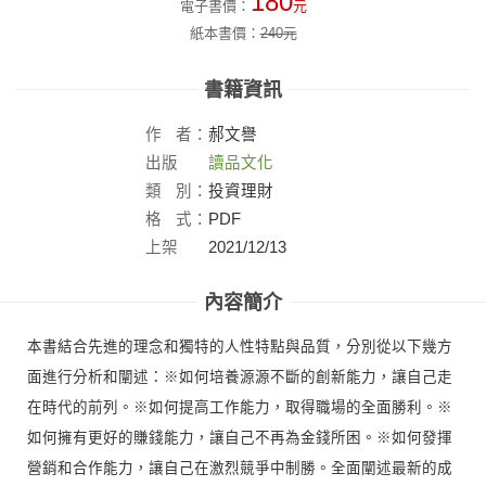
180
電子書價：
元
紙本書價：
240
元
書籍資訊
作
者：
郝文譽
出版
讀品文化
社：
類
別：
投資理財
格
式：
PDF
上架
2021/12/13
日：
內容簡介
本書結合先進的理念和獨特的人性特點與品質，分別從以下幾方
面進行分析和闡述：※如何培養源源不斷的創新能力，讓自己走
在時代的前列。※如何提高工作能力，取得職場的全面勝利。※
如何擁有更好的賺錢能力，讓自己不再為金錢所困。※如何發揮
營銷和合作能力，讓自己在激烈競爭中制勝。全面闡述最新的成