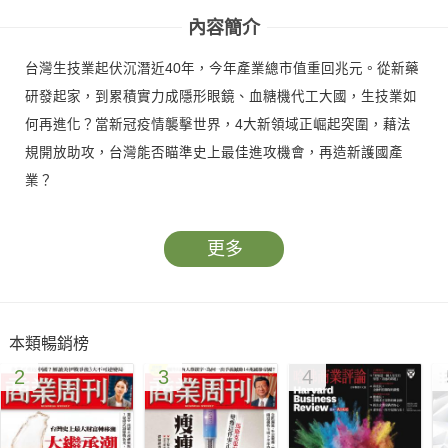
內容簡介
台灣生技業起伏沉潛近40年，今年產業總市值重回兆元。從新藥
研發起家，到累積實力成隱形眼鏡、血糖機代工大國，生技業如
何再進化？當新冠疫情襲擊世界，4大新領域正崛起突圍，藉法
規開放助攻，台灣能否瞄準史上最佳進攻機會，再造新護國產
業？
更多
本類暢銷榜
2
3
4