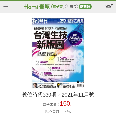
電子書
月讀包
閱讀器
數位時代330期／2021年11月號
150
電子書價：
元
紙本書價：
150
元