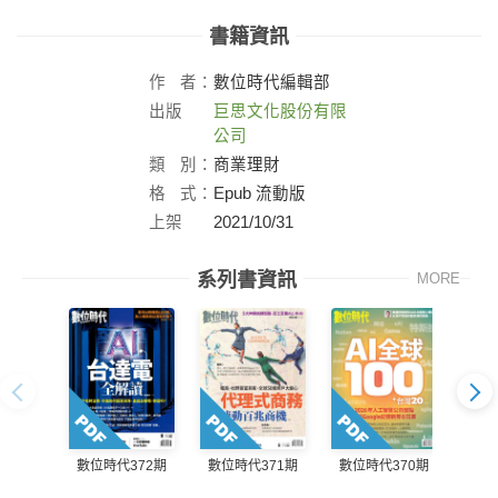
書籍資訊
作
者：
數位時代編輯部
出版
巨思文化股份有限
社：
公司
類
別：
商業理財
格
式：
Epub 流動版
上架
2021/10/31
日：
系列書資訊
MORE
數位時代372期
數位時代371期
數位時代370期
數位