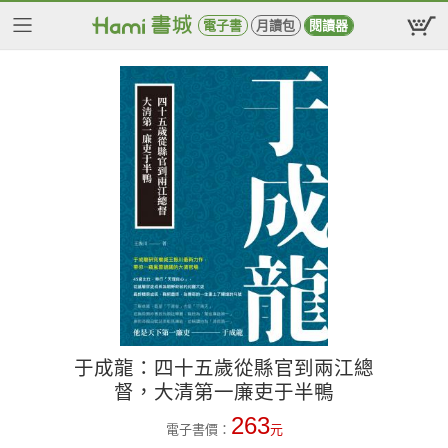
電子書
月讀包
閱讀器
于成龍：四十五歲從縣官到兩江總
督，大清第一廉吏于半鴨
263
電子書價：
元