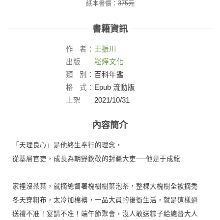
紙本書價：
375
元
書籍資訊
作
者：
王振川
出版
崧燁文化
社：
類
別：
百科年鑑
格
式：
Epub 流動版
上架
2021/10/31
日：
內容簡介
「天理良心」是他終生奉行的理念，
從基層官吏，成長為朝野欽敬的封疆大吏──他是于成龍
家裡沒茶葉，就摘總督署槐樹樹葉泡茶，整棵大槐樹全被摘禿
冬天穿粗布，太冷加棉襖，一品大員的後衙生活，就是這樣過
送禮不准！宴請不准！端午節聚會，沒人敢送粽子給總督大人