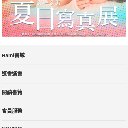
案，立即打死。」說完便揚長而去。這話在村裡傳開，那幾個罪
犯都被嚇得逃跑了。
★本書特色：本書詳細記述了于成龍艱難曲折的傳奇人生。二十
多年的官場生涯中，他布衣蔬食，淡薄自甘，經常賑災濟貧。在
二十一世紀的今天，于成龍的人格精神、清廉事蹟仍有著相當重
要的教育意義。
Hami書城
逛書選書
閱讀書籍
會員服務