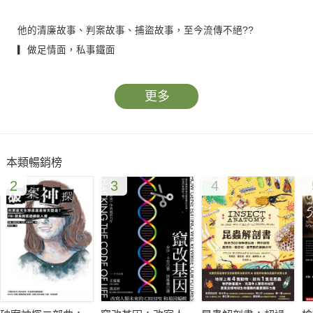
他的清廉故事、判案故事、捕盜故事，至今流傳不絕??
▎做足情面，私事鐵面
一位有事相求的老朋友到于成龍家作客，于成龍熱情招待。喝完
酒，兩人免不了促膝談心。但朋友一旦把話題往私事上引，于成
更多
龍就馬上嚴肅起來，不是說「上帝臨汝」，就是說「天監在
茲」，老天爺在上面看著，閻羅王在下面管著，還有什麼因果報
應、天理良心??最終，朋友想拜託的私事都沒機會說出來，臨走
本類暢銷榜
時，于成龍東挪西借，湊了幾兩銀子給朋友帶走。
2
3
4
▎六日剿匪，和尚也參戰
黃岡縣忽然爆發了以方公孝為首的逃僕叛亂。于成龍立即組織防
守和進攻。這場平叛戰鬥，前後只用了六天，而且沒有動用官
軍。根據記載，于成龍這次剿匪的陣容十分強大，全是當地的士
紳和鄉勇，甚至連廟裡的和尚都參戰了，于成龍的威望由此可見
一斑。
▎集資贖人，官署成育幼院