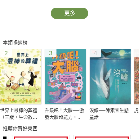
就讓活潑Q萌的小企鵝波波和他的家族好朋友們，陪孩子共享歡
樂耶誕時光！/
更多
【主要角色介紹】
‧波波
本類暢銷榜
一隻無憂無慮、天真活潑的小企鵝，滿腦鬼點子，他最大的夢想
2
3
4
是學會飛行，但如果飛不起來也不會覺得太難過。
‧爸爸
波波的爸爸，雖然身為「皇帝」企鵝，卻是不折不扣的家庭主
夫，總是無微不至地照顧波波，有時候也幫忙照顧其他企鵝寶寶
或幫忙孵蛋，是個優秀的好爸爸！
‧媽媽
波波的媽媽，留著超前衛的髮型，是南極圈內最知名的搖滾歌
世界上最棒的葬禮
升級吧！大腦──激
沒鰭──陳素宜生態
虎
手，跟大部分的企鵝媽媽一樣，長年在外工作，但她仍深愛著爸
（三版，生命教育
發大腦超能力，破
童話
爸，對波波的愛也不會因為遠距離而改變。
繪本）
解金魚腦、腦腐陷
推薦你買好東西
阱、演算法操控的
‧班乃迪克叔叔
祕密