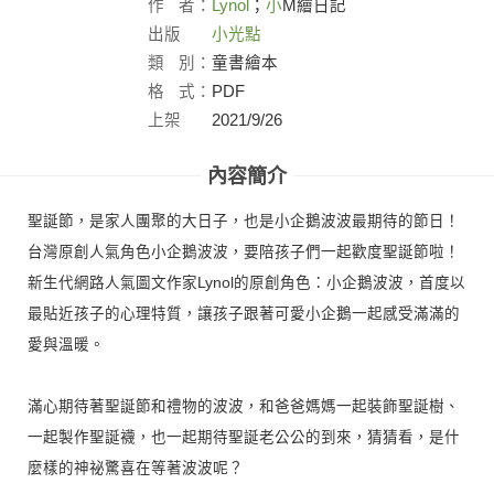
作
者：
Lynol
；
小
M繪日記
出版
小光點
社：
類
別：
童書繪本
格
式：
PDF
上架
2021/9/26
日：
內容簡介
聖誕節，是家人團聚的大日子，也是小企鵝波波最期待的節日！
台灣原創人氣角色小企鵝波波，要陪孩子們一起歡度聖誕節啦！
新生代網路人氣圖文作家Lynol的原創角色：小企鵝波波，首度以
最貼近孩子的心理特質，讓孩子跟著可愛小企鵝一起感受滿滿的
愛與溫暖。
滿心期待著聖誕節和禮物的波波，和爸爸媽媽一起裝飾聖誕樹、
一起製作聖誕襪，也一起期待聖誕老公公的到來，猜猜看，是什
麼樣的神祕驚喜在等著波波呢？