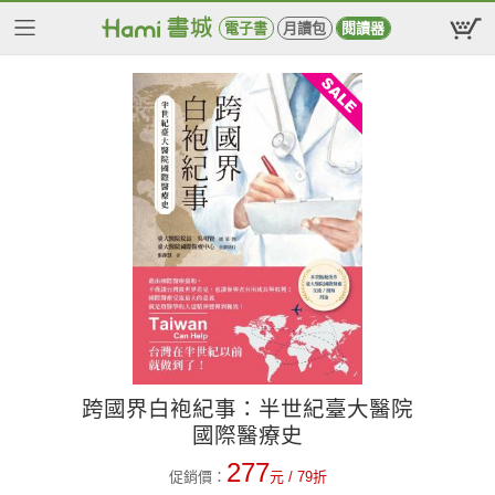
電子書
月讀包
閱讀器
跨國界白袍紀事：半世紀臺大醫院
國際醫療史
277
促銷價：
元
/ 79折