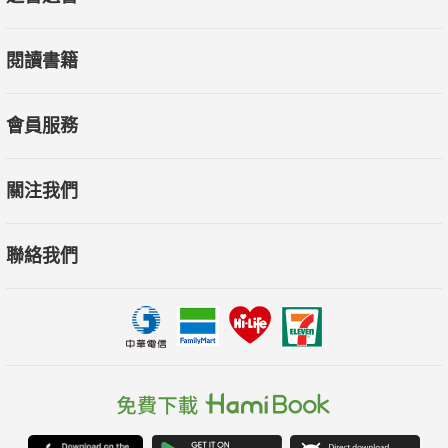
本書章節重點：
閱讀書籍
［總策劃序〕讓回憶成為歷史
［前 言〕發揮人道精神，展現台灣軟實力
［第 1 章〕半世紀醫療援助緣起—利比亞
會員服務
［第 2 章〕伊斯蘭東西文化交會—沙烏地阿拉伯
［第 3 章〕新時代國際舞台增輝—越南
關注我們
［第 4 章〕千里之外大漠交流情—蒙古國
［第 5 章〕攜手產業共進新南向—印尼
聯絡我們
［第 6 章〕火山下婦幼健康提升—瓜地馬拉
［結 語〕實踐人道精神，重新思考醫學的本質