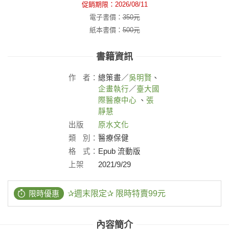
促銷期限：
2026/08/11
電子書價：
350
元
紙本書價：
500
元
書籍資訊
作
者：
總策畫／
吳明賢
、
企畫執行
／
臺大國
際醫療中心
、
張
靜慧
出版
原水文化
社：
類
別：
醫療保健
格
式：
Epub 流動版
上架
2021/9/29
日：
限時優惠
✰週末限定✰ 限時特賣99元
內容簡介