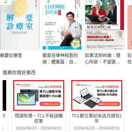
2
3
4
國際醫療交流最大的意義就是將醫學的人道精神發揮到極致，
Taiwan Can Help，台灣在半世紀以前就做到了！
醫療交流的影響力，有時難以想像，也無法用量化數據來評估。
不僅治療疾病、不只交流醫療技術，更是交流一份情感與友誼。
解憂診療室
都是自律神經惹的
如果活到80歲：隨
玩
那些年，我們都曾參與臺大醫療外交的經驗分享
禍：體重篇：自律
心所欲，不留遺
性
神經專家郭育祥的
憾！日本精神科權
侯勝茂／現任新光吳火獅紀念醫院院長＆前行政院衛生署署長
推薦你買好東西
健康瘦身必修學分
威的幸齡樂活提案
這本書不僅記載臺大醫院的國際醫療史，更見證台灣的醫療外交
歷程，我有幸參與其中，收穫滿滿！也衷心期盼所有的醫師在行
醫歷程中，能利用適當時間去海外或偏鄉服務，嘗試接受不同的
挑戰，讓視野更加宏觀。
哈利
閱讀有禮，TCL平板送觸
TCL數位筆記本送月讀包1
林芳郁／現任亞東醫院院長＆前行政院衛生署署長＆前臺大醫
控筆
年
院、前臺北榮民總醫院院長
31
2026/06/20 - 2026/08/31
2026/06/20 - 2026/08/31