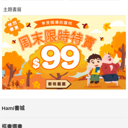
這本書不僅讓我重溫當年很珍貴的醫療外交經驗，體會一個好的
主題書展
醫生成長所需要的勇氣與毅力，更學習到一個經營者所需要的擔
當與格局！很值得推薦給所有的醫療同仁閱讀，相信會讓您大有
收穫，甚而找回從醫的初衷！
陳明豐／前臺大醫院院長
欣聞臺大醫院出版國際醫療專書，紀念五十餘年來為國際社會、
健康福祉與醫療外交所付出的辛勤努力與心路歷程；身為過去臺
大國際醫療團隊的一員，深感榮耀也感觸良多，希望拋磚引玉讓
更多年輕醫師願意為國際醫療付出心力！
何弘能／現任台北醫學大學總顧問＆前臺大醫院院長
這些國際醫療外交經驗，讓我們從中學習知道，在不同的國家有
不同的醫療需求、我們可以怎麼幫忙才能到位，而不是單方面用
Hami書城
我們的想法去思考，這樣醫療外交的成功機會才會比較高。
逛書選書