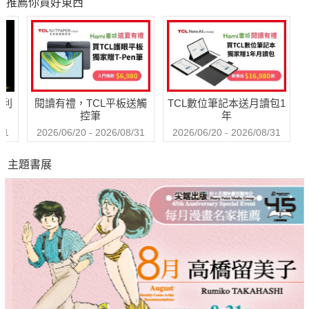
推薦你買好東西
轉人生
州、琉球、東寧、東番、鯤島、大冤等，而日本自古就稱臺灣為
高山國，在歐洲人的口中，則有我們熟悉的福爾摩沙與艾爾摩
莎。1554年臺灣第一次以福爾摩沙之名登上世界地圖，卻被拼錯
了字。
哈利
閱讀有禮，TCL平板送觸
TCL數位筆記本送月讀包1
地圖上沒說的身世
控筆
年
本書作者花費十年，希望在古地圖中找出臺灣的蹤影，以此梳理
31
2026/06/20 - 2026/08/31
2026/06/20 - 2026/08/31
臺灣的身世。他發現，古地圖中臺灣的地理位置與形狀大小不斷
主題書展
改變。在中國地圖上，從最早以一個小黑點的形式出現在「唐十
道圖」上開始，到清朝的最後一幅臺灣地圖為止，臺灣島的「外
型」不下十幾種。而在外國古地圖中，更因地理阻隔、資訊不
通，即使到了十九世紀，都還有橫豎彎直各種「臺灣」，甚至還
被一分為三，令人眼花撩亂。
橫跨2000年的83幅世界古地圖
本書以好奇出發，從兩千年來的古地圖中精選83幅，完整介紹地