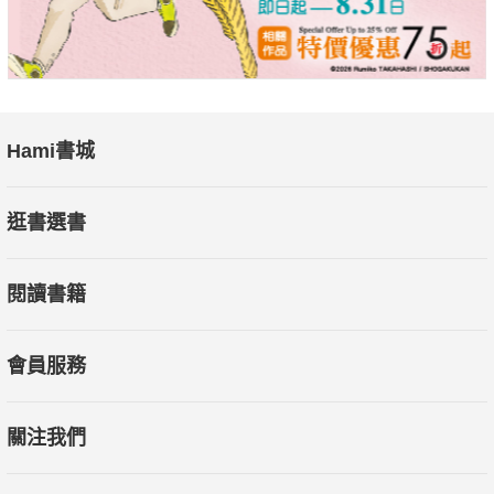
圖繪製背景、價值特色，並描述地圖繪製年代的世界大事及與臺
灣的關係。在這些各形各色的地圖背後，展現出人類對世界理解
的演進，統治者疆域觀（天下觀）的投射，地理知識、人類交通
技術的發展。
Hami書城
追尋臺灣的歷史與定位
臺灣雖然位於東亞航線中央，是貿易轉運站，軍事戰略重鎮，卻
逛書選書
長期被視為「邊緣」的化外之地。但我們期待在這些地圖中，描
繪臺灣走入世界的那一刻，以世界歷史為經，臺灣歷史為緯，尋
閱讀書籍
找臺灣的歷史與定位。
會員服務
◎珍藏推薦（依姓名筆畫排序）
王溢嘉 知名作家
關注我們
王健安 《世界劇場：16-18世紀版畫中的羅馬城》作者
王偲宇 國立員林高中 歷史科教師