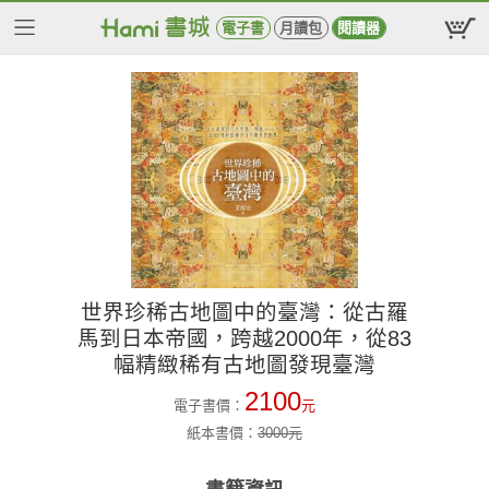
電子書
月讀包
閱讀器
世界珍稀古地圖中的臺灣：從古羅
馬到日本帝國，跨越2000年，從83
幅精緻稀有古地圖發現臺灣
2100
電子書價：
元
紙本書價：
3000
元