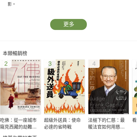
影。
更多
◎本書特色
＊精選83幅高解析度古地圖，從羅馬帝國到日本帝國，縱觀2000
年世界歷史地理
本類暢銷榜
＊作者花費十年蒐集、篩選最佳版本，精美展現珍稀古地圖細節
2
3
4
＊採用特殊開本，完整呈現地圖全貌
＊結合地圖繪製年代世界大事，一書掌握歷史上臺灣的蹤跡
＊全書搭配700多幅圖片，全方位圖解
謎樣的小島
臺灣是東亞大陸旁的小小島嶼。如同今日在國際上的地位那般，
吃佛：從一座城市
超級外送員：使命
法槌下的仁慈：最
看
在歷史上也是曖昧不明。光是用來稱呼「臺灣」的名稱就有十餘
窺見西藏的劫難與
必達的省時戰
暖法官如何用慈
種，在中國典籍中，臺灣相關的說法有瀛洲、蓬萊、東鯷、夷
求生
悲、尊重與理解扭