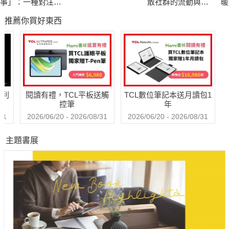
事」：一種對注意
散社群的流動與社
暖
究中會產生依仗自己的心理感受而忽視源語作品及作家這樣的主
力經濟的抵抗
會韌性
悲
推薦你買好東西
轉
觀唯心主義錯誤這一角度出發。
哈利
閱讀有禮，TCL平板送觸
TCL數位筆記本送月讀包1
控筆
年
31
2026/06/20 - 2026/08/31
2026/06/20 - 2026/08/31
主題書展