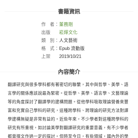
書籍資訊
作
者：
董務剛
出版
崧燁文化
社：
類
別：
人文藝術
格
式：
Epub 流動版
上架
2019/10/21
日：
內容簡介
翻譯研究與很多學科都有著密切的聯繫，其中與哲學、美學、語
言學的關係應該說最為緊密。從哲學、美學、語言學、文藝理論
等的角度探討了翻譯學的建構問題。從他學科吸取理論營養來豐
富和充實自己學科的研究，這種跨學科、跨理論的研究方法對譯
學建構無疑是非常有益的。近些年來，不少學者對這種跨學科的
研究有所重視，如討論美學對翻譯研究的重要意義，有不少學者
都曾撰文作過一定的探討。但時至今日，有些領域，國內外的學