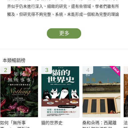
界似乎仍未進行深入、細緻的研究，還有些領域，學者們雖有所
觸及，但研究得不夠完整、系統，未能形成一個較為完整的理論
體系。故此，從美學角度來討論翻譯研究問題，探究其對翻譯學
建構的意義，仍有著很大的必要性。本書共六章，第一章中，探
更多
討中國古代闡釋學理論與翻譯研究的關係。闡釋學為美學的組成
部分，中國古代闡釋學應該是中國古代美學、文藝學的重要的組
成部分。第二章討論中國古代美學中的一些重要思想與翻譯研究
本類暢銷榜
的關係。可分成超象表現觀與翻譯研究、意境理論與翻譯研究，
2
3
4
在意境中又對情感、形象、韻律來分析。第三章探討了美感論與
翻譯研究的關係；主要內容和文藝心理學相關。第四章討論符號
論哲學對翻譯研究的意義；符號學為藝術心理學一個很重要的分
支。討論從美學角度來建構翻譯學是不可能不觸及符號論哲學對
翻譯研究的意義這一重要論題；第五章討論了審美範疇論與翻譯
研究的關係，包含崇高美與翻譯研究、翻譯活動中「醜」的形象
再現。第六章為文藝美學的「藝術真實觀」與翻譯研究的問題；
如何「無所事
貓的世界史
桑和朵瑪：西藏離
法
研究是對翻譯標準中忠實性原則的強調，是從防止譯者在翻譯研