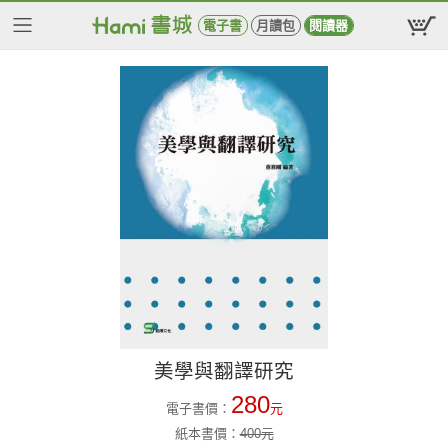
電子書
月讀包
閱讀器
美學與翻譯研究
280
電子書價：
元
紙本書價：
400
元