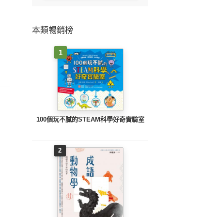
本類暢銷榜
1
100個玩不膩的STEAM科學好奇實驗室
2