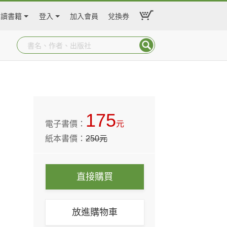
閱讀書籍
登入
加入會員
兌換券
175
電子書價：
元
紙本書價：
250
元
直接購買
放進購物車