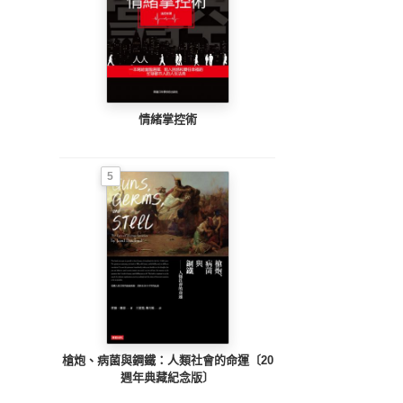
情緒掌控術
5
槍炮、病菌與鋼鐵：人類社會的命運〔20
週年典藏紀念版〕