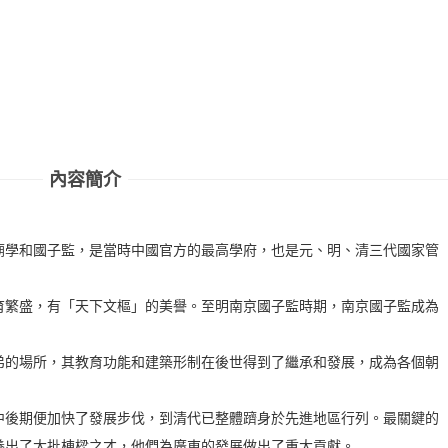
內容簡介
廟學和國子監，是當時中國官方的最高學府，也是元、明、清三代國家管
育繁盛，有「天下文樞」的美譽。至明南京國子監時期，南京國子監成為
弟的場所，其教育功能和建築形制在後世得到了繼承和發展，成為各個朝
中後期便加快了發展步伐，到清代已整體躋身於先進地區行列。最關鍵的
養出了大批棟樑之才，他們為廣東的發展做出了重大貢獻。