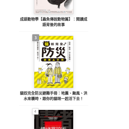
成語動物學【蟲魚傳說動物篇】：閱讀成
語背後的故事
3
貓奴完全防災避難手冊：地震、颱風、洪
水來襲時，跟你的貓咪一起活下去！
4