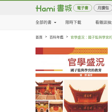
電子書
月讀包
全部的書
限時下載
看雜誌抽
>
>
首頁
百科年鑑
官學盛況：國子監與學宮