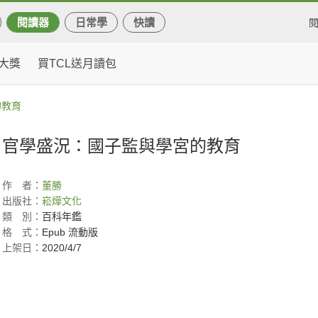
閱讀器
日常學
快讀
大獎
買TCL送月讀包
的教育
官學盛況：國子監與學宮的教育
作
者：
董勝
出版社：
崧燁文化
類
別：
百科年鑑
格
式：
Epub 流動版
上架日：
2020/4/7