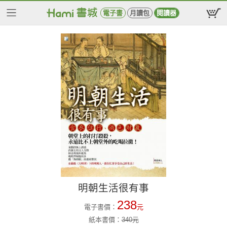
電子書
月讀包
閱讀器
明朝生活很有事
238
電子書價：
元
紙本書價：
340
元