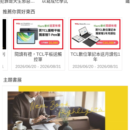
犯罪是天生邪惡還
以寫成化學式
鐵
是後天塑造？ FBI探
運
推薦你買好東西
員側寫連續殺人魔
念
哈利
閱讀有禮，TCL平板送觸
TCL數位筆記本送月讀包1
控筆
年
31
2026/06/20 - 2026/08/31
2026/06/20 - 2026/08/31
主題書展