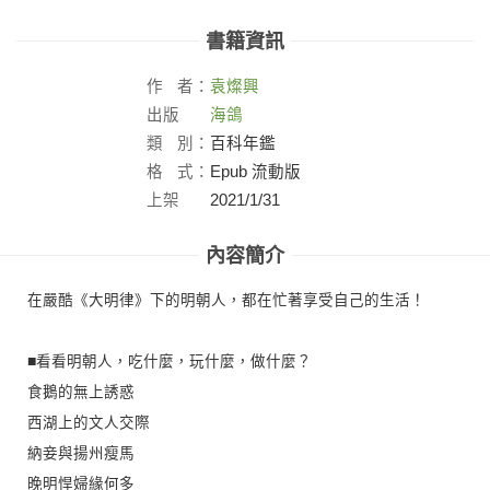
書籍資訊
作
者：
袁燦興
出版
海鴿
社：
類
別：
百科年鑑
格
式：
Epub 流動版
上架
2021/1/31
日：
內容簡介
在嚴酷《大明律》下的明朝人，都在忙著享受自己的生活！
■看看明朝人，吃什麼，玩什麼，做什麼？
食鵝的無上誘惑
西湖上的文人交際
納妾與揚州瘦馬
晚明悍婦緣何多