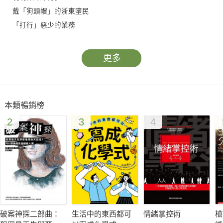
戴「狗頭帽」的浙東墮民
「打行」惡少的業務
本書從日常飲食、文化娛樂、吃穿住行、民間信仰、女性生活、
魚龍江湖等角度，對明代人的率性生活加以展示。
更多
■束縛與叛逆之間，極端矛盾的明朝人！
明代的開國皇帝朱元璋是個控制欲極強的人，他登基之後，對社
本類暢銷榜
會生活的各方面皆加以控制。民眾的飲食、衣著、婚姻、出行、
2
3
4
住宅等，無不被打上了他的烙印，無不處於嚴格控制之下。
明人在衣食住行及精神上的追求，道出了在明代苛政酷法的重壓
下，明代文士在外顯率性的生活下，掩蓋著其追求精神的解脫。
並將這種追求物化在生活的點滴之上，將生活的追求做到了極
致。
破案神探二部曲：
生活中的東西都可
情緒掌控術
槍