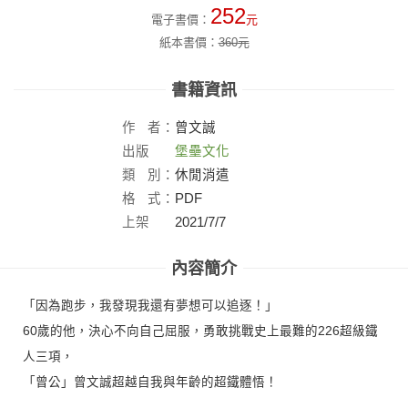
252
電子書價：
元
紙本書價：
360
元
書籍資訊
作
者：
曾文誠
出版
堡壘文化
社：
類
別：
休閒消遣
格
式：
PDF
上架
2021/7/7
日：
內容簡介
「因為跑步，我發現我還有夢想可以追逐！」
60歲的他，決心不向自己屈服，勇敢挑戰史上最難的226超級鐵
人三項，
「曾公」曾文誠超越自我與年齡的超鐵體悟！