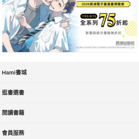
來，不如把握當下；
他說，巫以欣與「LABA」潘忠韋的人生困境，讓他明白有些人
的經歷遠比訓練的過程更艱苦，
他說，妻子無條件的愛，讓他知道自己永遠有人在背後默默支
持，可以大膽追夢，
這所有的一切，成為他超越自己的原動力，
即使60歲，他也要為自己而跑、為愛的人而跑、為不能跑的人而
跑，
Hami書城
因為勇敢挑戰自己，才能成為他人前進的勇氣！
逛書選書
閱讀書籍
會員服務