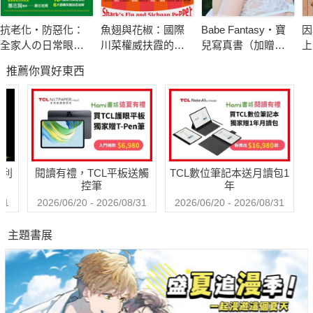
從9K、51K、113K到226K，
抗老化‧防惡化：
魚翅與花椒：國際
Babe Fantasy‧寶
因
從53歲、55歲、58歲到60歲，
全家人の日常眼睛
川菜權威扶霞的飲
兒寫真書（加贈多
上
一次比一次更困難的挑戰，一年比一年更增長的歲數，
保養書
饌起點
張未公開照片）
蜜
推薦你買好東西
不但沒有擊潰他的身心，反而讓他領悟了「人生沒有不可能」的
奮戰精神。
從台北馬、東京馬、平壤馬，到最終目標的台東226超級鐵人三
項，
哈利
閱讀有禮，TCL平板送觸
TCL數位筆記本送月讀包1
一路上充滿痛苦的上坡、惡劣的天氣、重複的風景，以及每次都
控筆
年
試圖讓你放棄的恐懼心魔，
31
2026/06/20 - 2026/08/31
2026/06/20 - 2026/08/31
他卻能帶著即將奔六的身軀，一一突破克服，
主題書展
只因他堅信「昨天太小，明天太老，今天挑戰正好」，有目標就
行動，有夢想就追逐，
決心完成一件事的自己遠比什麼都強大。
他說，母親的離世，讓他體會到「珍惜當下」的可貴，等待未