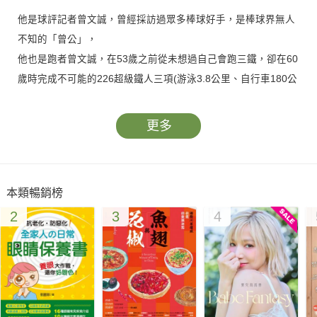
他是球評記者曾文誠，曾經採訪過眾多棒球好手，是棒球界無人
不知的「曾公」，
他也是跑者曾文誠，在53歲之前從未想過自己會跑三鐵，卻在60
歲時完成不可能的226超級鐵人三項(游泳3.8公里、自行車180公
里、長跑42.2公里)，
他說：「別被年齡限制你的想像，限制你逐夢」、「不揮棒，球
更多
不會越過全壘打牆外」，
與其猶豫該不該行動，不如就穿上跑鞋，讓腳步帶領自己向前邁
進。
本類暢銷榜
2
3
4
在這本書中，曾公娓娓道來他與跑步結緣的過程、從中領悟到的
人生哲學，以及征服那看似不可能達成的226超級鐵人三項的艱
辛與初心，
而這一切，都從那場「被」報名的台北馬拉松開始，
讓他從一個完全不想跑步的人，開始學習在跑步的過程中挑戰與
認識自己，