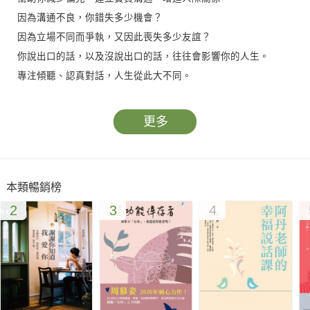
因為溝通不良，你錯失多少機會？
因為立場不同而爭執，又因此喪失多少友誼？
你說出口的話，以及沒說出口的話，往往會影響你的人生。
專注傾聽、認真對話，人生從此大不同。
創略廣告董事總經理、創集團共同創辦人 黃志靖 專文推薦
更多
每個人都有說錯話的經驗，你可能想要安慰朋友，說出看似為對
方著想的話，結果反而惹他生氣；或是你可能一時心直口快，說
的雖然是實話，卻傷害別人。問題往往不是出在說的話有錯，而
本類暢銷榜
是因為沒有抱持同理心，專注傾聽對方說的話。
2
3
4
瑟列斯特．赫莉擔任記者工作超過20年，訪問過成千上萬的人。
她深刻體認溝通的重要性，了解良好的對話是工作與生活成功的
關鍵因素。她在TEDxAugusta上分享「營造美好談話經驗的10個
原則」，至今已超過2000萬次點閱，是當年最受歡迎的演講。