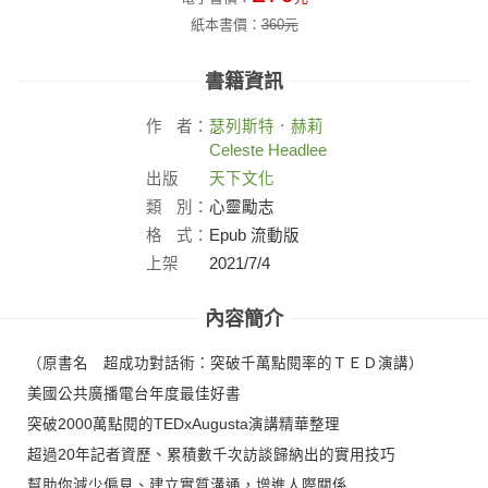
紙本書價：
360
元
書籍資訊
作
者：
瑟列斯特．赫莉
Celeste Headlee
出版
天下文化
社：
類
別：
心靈勵志
格
式：
Epub 流動版
上架
2021/7/4
日：
內容簡介
（原書名 超成功對話術：突破千萬點閱率的ＴＥＤ演講）
美國公共廣播電台年度最佳好書
突破2000萬點閱的TEDxAugusta演講精華整理
超過20年記者資歷、累積數千次訪談歸納出的實用技巧
幫助你減少偏見、建立實質溝通，增進人際關係