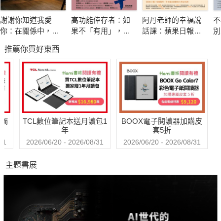
她發現，成功的對話就像拋接球，一下子講自己的想法，一下子
謝謝你知道我愛
高功能倖存者：如
阿丹老師的幸福說
不
專心聽對方說什麼。不過一般人在對話的時候，卻常常犯了對話
你：在關係中，面
果不「有用」，我
話課：蘋果日報專
別
自戀症，只想講自己的經驗，卻忘記傾聽對方的心聲。
對愛，接受愛，學
還值得被愛嗎？
題報導，學生瘋狂
限
推薦你買好東西
習愛，放下愛
搶修的大學最夯
課，教你不當句點
不管是多麼實用的對話技巧，背後都有一個真正的關鍵，那就是
王，「說」出幸福
發揮同理心。同理心是「我能感同身受」。這是要跟對方建立交
人生！
集，知道你我都是人，難免有掙扎的時候，大家有共同之處。
送觸
TCL數位筆記本送月讀包1
BOOX電子閱讀器加購皮
在這本書中，瑟列斯特．赫莉提供實用的對話策略，包括專注、
年
套5折
真誠、傾聽能力、同理心、發問技巧、拋開成見等等。不管碰到
31
2026/06/20 - 2026/08/31
2026/06/20 - 2026/08/31
躲不掉的對話（例如老闆沒有重點的跟你話家常），或是重要的
主題書展
對話（例如面試），都能成功應對。