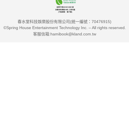
竟，連家裡養的狗去世的這個段落都說出了我的心聲──說真的，
讀到最後，我感到的是悵然與虛無，但每次看到有想要對話的段
春水堂科技娛樂股份有限公司(統一編號：70476915)
落，我都會拍下那個段落傳給不同的朋友。
©Spring House Entertainment Technology Inc. – All rights reserved.
客服信箱:hamibook@kland.com.tw
陳又津／小說家
這個世界存在著無法分析的角落，就像現實社會也沒有明顯的參
考文獻和註腳，這些片斷是他與其他人連結的時空，像是一個個
微型轉運站，通往許多人內心的道路，路上有一閃而逝的奇異風
景。
許瞳／作家
每個人都是一則無人知曉的故事，而生命是一個歪斜中空的圓。
當顧著沿線條謹慎行走，當路過這錐心刺骨的人間，岸正?沉默
掇拾靈魂的透明碎片，將那些不必多說的話語、無意義的時間，
悄悄補綴為一襲填滿圓心的透明百衲被。