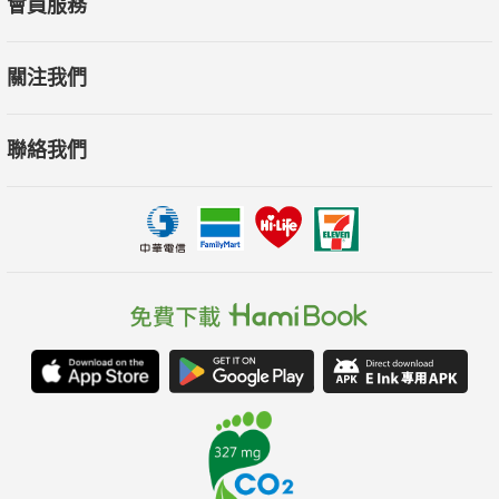
會員服務
各界推薦
千葉雅也／哲學家、小說家
關注我們
這本書將讀者帶往奇妙的「外側」。這不是一場冒險犯難，是一
個由片斷性的場景奇妙地聚合而成的社會，一種瞬間閃過的格格
聯絡我們
不入感。作者像電影般地加以剪輯串聯，其剪輯技術，高超到甚
至令人感到狡猾。美得過頭。
星野智幸／小說家
這本書什麼都不肯告訴我們，有的只是深沉且豐沛的困惑，以及
靜靜陪伴在側。正如小石頭與狗那般。而我需要這本書。
高橋源一郎／小說家、文藝評論家
凝神注視社會整體未來的「字字句句」。
阿潑／人類學家、作家
對我自己來說，整本書都值得反覆閱讀，甚至看到了自己──畢