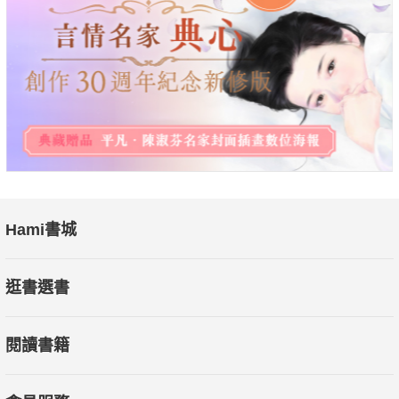
了不起的東西。有的只是，人生至今所搜集的片片斷斷的無用之
物，它們之間既無關也沒必然性，甚至沒有任何意義，只是靜靜
地散落在那兒。
〈來自海的另一端〉
我們各自禁錮在片斷而不完整的自己當中，自己也不確定自己的
想法是否正確，卻仍試圖去影響他人及社會。我們沒有把握瓶子
能否漂流上岸，被人拾起，卻仍將無窮無盡的字句，塞入瓶中，
投向大海。
Hami書城
〈扔掉時鐘，與狗約法三章〉
逛書選書
我們喜歡將各式各樣的事物擬人化。可能是因為，這麼做能讓我
們感覺到自己和周遭的世界，是「有連結的」。如果世界完全無
閱讀書籍
法用我們的語言來解釋，那我們就太孤獨了。