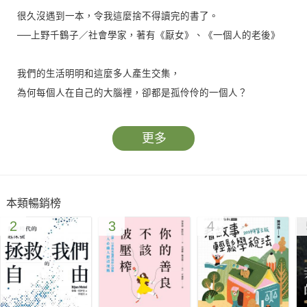
很久沒遇到一本，令我這麼捨不得讀完的書了。
──上野千鶴子／社會學家，著有《厭女》、《一個人的老後》
我們的生活明明和這麼多人產生交集，
為何每個人在自己的大腦裡，卻都是孤伶伶的一個人？
隱身於日本社會的沖繩人、部落民與在日朝鮮人；
更多
遺忘於陽光下的黑幫小嘍囉、酒店公關與易妝者；
不斷送盆栽的老奶奶，頭上穿洞的泥巴小貓，乘夜行巴士私奔的
女子……
本類暢銷榜
──社會學家與他們實際相遇，撿拾理論也無法分析的片?斷?人?
2
3
4
間。
「我們自己與我們的世界，不僅會說故事，更是由故事所構築而
成。」
然而，當故事被打斷、撕裂、產生矛盾的時候，