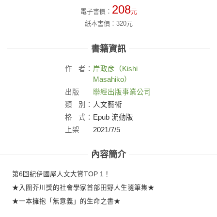
208
電子書價：
元
紙本書價：
320
元
書籍資訊
作
者：
岸政彦（Kishi
Masahiko）
出版
聯經出版事業公司
社：
類
別：
人文藝術
格
式：
Epub 流動版
上架
2021/7/5
日：
內容簡介
第6回紀伊國屋人文大賞TOP 1！
★入圍芥川獎的社會學家首部田野人生隨筆集★
★一本擁抱「無意義」的生命之書★