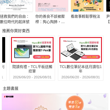
或許才是我們面對自己與這世界最真實模樣的時刻。
拯救我們的自由：
你的善良不該被壓
看故事輕鬆學稅法
尹
岸政?是一位專長生活史的社會學家，也是一名入圍芥川獎的小
數位時代的起床號
榨：掏心掏肺，只
【
說家。他以社會學之眼看書、看電影、閱讀人生百態，並以文學
會換來他們的狼心
興
推薦你買好東西
狗肺，高敏人必備
裁
之心，寫下那些散落於日常的「無意義」，寫下那樣的片斷所集
人際清理術
結而成的這個世界，以及在這個世界上的我們，正與某個誰所產
生的某種連結。
「我們的人生或經驗都是毫無意義的。但即使如此──或說『正因
哈利
閱讀有禮，TCL平板送觸
TCL數位筆記本送月讀包1
如此』──它們才會如此美麗。我們不用為人生賦予過剩的、陳腔
控筆
年
濫調的意義。同時，我們也必須知道，這種無意義本身就是一種
31
2026/06/20 - 2026/08/31
2026/06/20 - 2026/08/31
美。而且，這樣的人生是錯過不再的，而那裡所流的血也是真真
主題書展
實實的血（而非故事而已）。」──岸 政?
〈交出人生〉
探頭看看自己的內在到底裝了什麼，就會發現裡面根本沒裝什麼