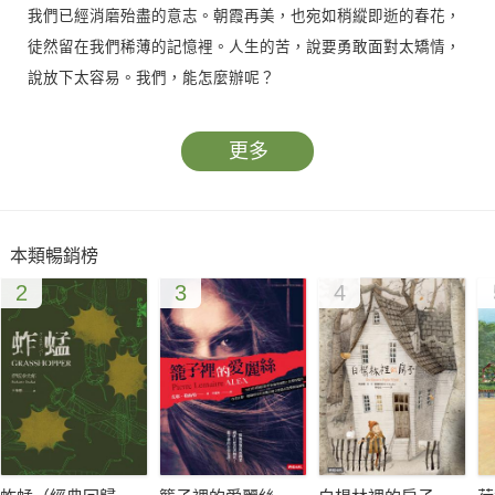
我們已經消磨殆盡的意志。朝霞再美，也宛如稍縱即逝的春花，
徒然留在我們稀薄的記憶裡。人生的苦，說要勇敢面對太矯情，
說放下太容易。我們，能怎麼辦呢？
我們還能怎麼辦？
更多
我們還有詩，有滿天星斗，有夢，還有山城的細雨濛濛。
本類暢銷榜
從1989年至今，32年來王丹在世人面前的形象從那位勇敢而
2
3
4
青澀的北大學生，蛻變為成熟而揮灑自如的公共知識分子，始終
如一的是他對自由民主的奉獻與對華人政治的關懷。然而，在政
治理想之外，更叫他魂牽夢縈的是對文學的熱愛。突如其來的破
曉、雪景、山中小鎮的一場雨、浪花譜成的寧靜旋律、一片掉落
的葉子、民宿裡的貌似哲學家的貓、一場把你拋進另一個時空的
夢，種種生活中難以言說的美好瞬間與回憶，觸動靈魂深處的剎
那，才是叫王丹真正牽掛的守護，也是支撐著他面對現實的終極