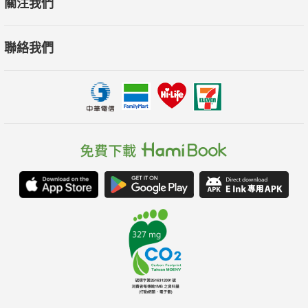
關注我們
///窗外的城市///
聯絡我們
「為什麼是在星巴克呢？這是個好問題。那是一種莫名的踏
實吧？看過了太多的不同，我們會茫然，這個時候，一些熟悉的
東西會給我們某種安全感。就像風箏，總有一條線。或者也許是
出於懶惰，因為我們不想換新的口味和環境。我們更喜歡熟悉的
空間，音樂，座位，熟悉的感覺。更可能，其實是面對流水一般
的生活，我們下意識地要守住一些什麼……」
///童話永遠不會老去///
「他們在生活中戴上面具出門去工作和交際，然後在回家以
後脫下面具，又回復到另外一種狀態。在這樣的狀態中，他們試
圖在荒漠中開拓一片綠洲，他們想像自己找到最神奇的一匹可以
駕馭飛翔的白馬，他們會跌坐在黑暗中的沙發上胡思亂想……總
之，他們也長大了，但是他們還想保留童年的某些部分。而文
學，就是為他們而存在的。在文字的迷宮中，他們找到知音，得