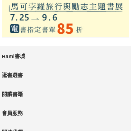
■摘錄■
///放下的美好///
「放下，並不是拋棄，而是不再提起。如果我們的佔有的欲
望就是生命的全部，看不到更大的世界，一旦放棄，就是生命的
崩塌。我們必須找到其他的空間：歌聲、閱讀、行走，或者是新
Hami書城
的方向。我們應當讓放下成為一個起點，而不是終點。」
逛書選書
///帶著突圍的心情走過///
「沒有必要要求自己一定要堅強，很多時候我們的臉上都是
閱讀書籍
淚水，只是，淚水總是會乾的，或者被時間的風吹乾，或者自己
用手背擦乾，如此而已。隨著年齡增長，慢慢地我也知道了，這
個世界上，其實有很多的離去與歸來，很多的關閉與重啟。各種
會員服務
不同的機緣與命運交叉纏綿，像會呼吸的水面一樣輕輕起
伏……」