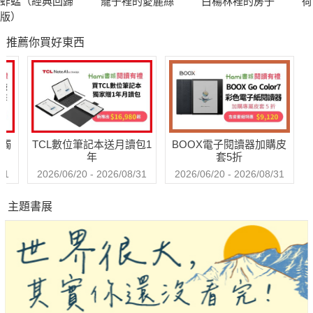
蚱蜢（經典回歸
籠子裡的愛麗絲
白楊林裡的房子
荷
安慰。
版）
推薦你買好東西
本書收錄45篇王丹從2013年以來陸續寫下的心得筆記，內容
涵蓋甚廣，包括遊記、影評、書評、樂評、哲學思辨、生活隨筆
等各式體裁，從中反映出他對生活、文學、成長、捨、得、記憶
與歲月的態度，對於而更多的是他在某個靈感襲來的剎那，那些
如夢似幻的細語呢喃。
送觸
TCL數位筆記本送月讀包1
BOOX電子閱讀器加購皮
年
套5折
年過五十的王丹，經歷過當代中國最劇烈的政治抗爭，體驗
31
2026/06/20 - 2026/08/31
2026/06/20 - 2026/08/31
了流亡海外二十年的滋味，在波士頓念過書，在台灣講過學，少
主題書展
了慷慨的義憤，多了沉澱，少了犀利的政治批判與感時憂國，多
了溫潤的對美的想望、對遺憾的接納，與對現實的包容。
曾經，他帶著我們在廣場上衝撞。如今，在他奔放而柔軟的
文字中，我們將找到一個寧靜的角落，得以馳騁想像、撫摸回
憶，安頓傷痕。