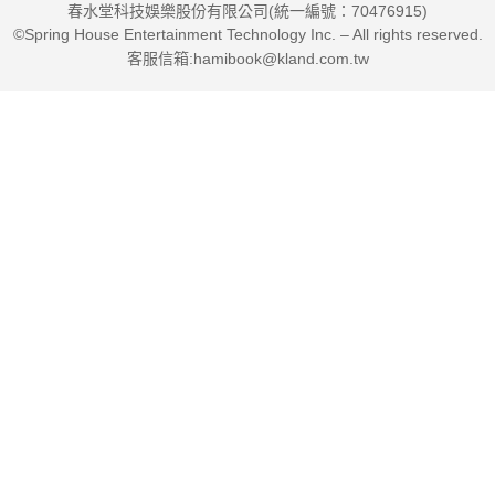
春水堂科技娛樂股份有限公司(統一編號：70476915)
到啟迪和感動，並且能夠回到童年的某種精神狀態……」
©Spring House Entertainment Technology Inc. – All rights reserved.
客服信箱:hamibook@kland.com.tw
///荒謬與反抗──重讀《薛西弗斯的神話》///
「一個社會反抗者，要想改變社會，必須首先回到自己的內
心，先來反抗自己內心的這些『心魔』，戰勝自己內心的這些焦
慮。這種自我反抗，可能比對抗外在的暴政更難，但是也比對抗
外在的世界更重要。明瞭自己生活在一個荒謬的世界中，並且決
定面對這樣的荒謬，承擔這樣的荒謬，在這樣的荒謬中堅持自己
的追求。」
名人推薦
平路（作家）
詹宏志（作家）