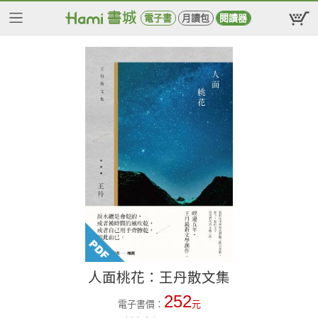
電子書
月讀包
閱讀器
人面桃花：王丹散文集
252
電子書價：
元