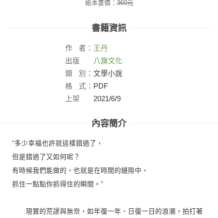
紙本書價：
360
元
書籍資訊
作
者：
王丹
出版
八旗文化
社：
類
別：
文學小說
格
式：
PDF
上架
2021/6/9
日：
內容簡介
“多少幸福也許就這樣錯過了，
但是錯過了又如何呢？
有時候我們能做的，也就是在時間的縫隙中，
抓住一點點你抓得住的瞬間。”
現實的荒謬與無奈，如年復一年、日復一日的浪潮，拍打著