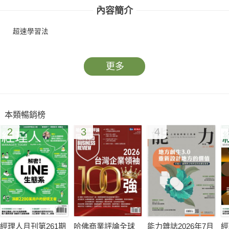
內容簡介
超速學習法
更多
本類暢銷榜
2
3
4
經理人月刊第261期
哈佛商業評論全球
能力雜誌2026年7月
經