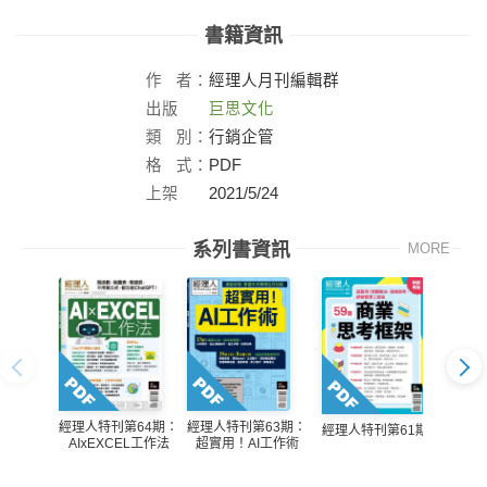
書籍資訊
作
者：
經理人月刊編輯群
出版
巨思文化
社：
類
別：
行銷企管
格
式：
PDF
上架
2021/5/24
日：
系列書資訊
MORE
經理人特刊第64期：
經理人特刊第63期：
經理人特刊第61期
經理
AIxEXCEL工作法
超實用！AI工作術
號/2