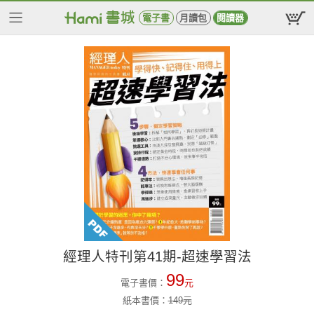
電子書
月讀包
閱讀器
經理人特刊第41期-超速學習法
99
電子書價：
元
紙本書價：
149
元