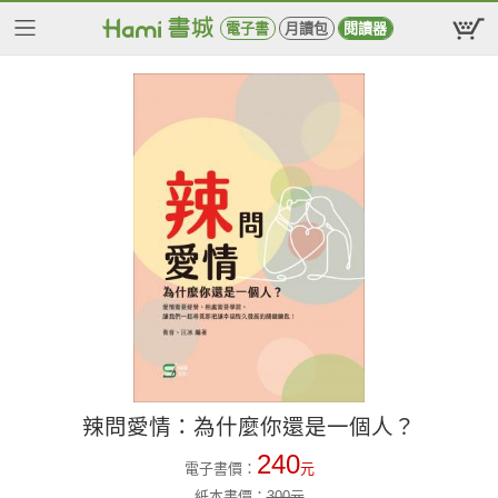
電子書
月讀包
閱讀器
辣問愛情：為什麼你還是一個人？
240
電子書價：
元
紙本書價：
300
元