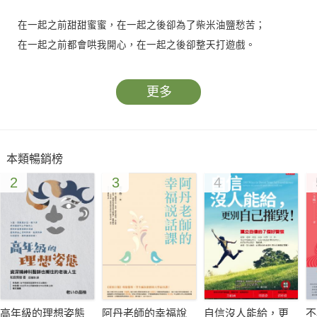
在一起之前甜甜蜜蜜，在一起之後卻為了柴米油鹽愁苦；
在一起之前都會哄我開心，在一起之後卻整天打遊戲。
——現實與理想中的差距，令雙方大受打擊
更多
一整天不知道在跟誰LINE，是不是搞外遇？
為什麼要那樣對同事笑！是不是想勾引別人？
——不安全感，不信任油然而生，戰火一觸即發
本類暢銷榜
2
3
4
女人一定要會撒嬌才值得被疼？男人的錢一定要給女人花？
一方想結婚，另一方卻想拚事業？
——傳統思想VS現代潮流，彼此間該如何交流？
——等不起的青春VS更好的未來，目標不同，最終歸宿如何？
愛情需要經營，相處需要學習
打開《辣問愛情》，找出那把讓幸福恆久發展的關鍵鑰匙！
高年級的理想姿態
阿丹老師的幸福說
自信沒人能給，更
不