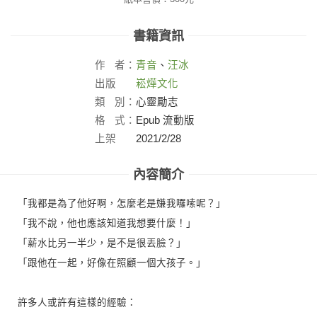
書籍資訊
作
者：
青音
、
汪冰
出版
崧燁文化
社：
類
別：
心靈勵志
格
式：
Epub 流動版
上架
2021/2/28
日：
內容簡介
「我都是為了他好啊，怎麼老是嫌我囉嗦呢？」
「我不說，他也應該知道我想要什麼！」
「薪水比另一半少，是不是很丟臉？」
「跟他在一起，好像在照顧一個大孩子。」
許多人或許有這樣的經驗：