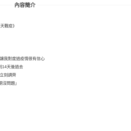
內容簡介
4天戰疫》
，讓我對度過疫情很有信心
到14天後過去
貨立刻調齊
期沒問題」