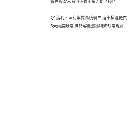
散戶投資人為何不離不棄力挺？P.44
Q1獲利、殖利率雙高績優生 這十檔逢低買
5天兩度限電 備轉容量這樣粉飾缺電現實