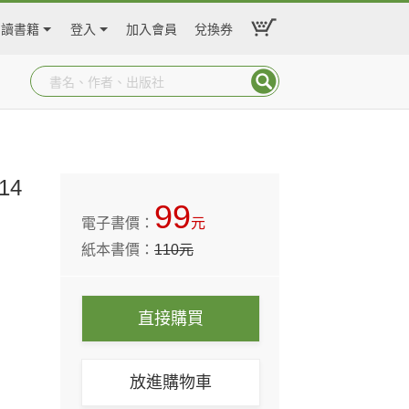
閱讀書籍
登入
加入會員
兌換券
14
99
電子書價：
元
紙本書價：
110
元
直接購買
放進購物車