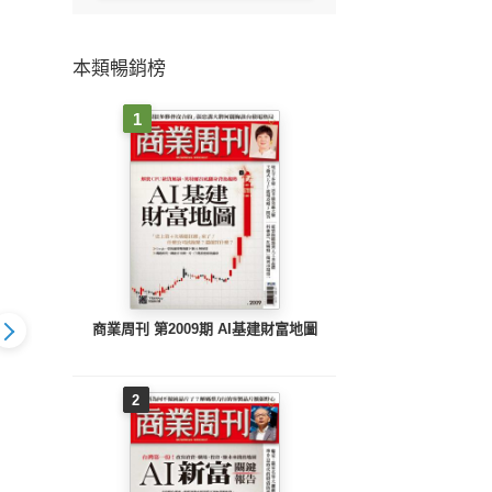
本類暢銷榜
1
商業周刊 第2009期 AI基建財富地圖
2
《今周刊第1544期 40
《今周刊第1543期 53
《今周
1544期 40
歲就該開始的 抗遺忘
檔！台股千金軍團 大
檔！
始的 抗遺忘
戰爭》
閱兵》
戰爭》