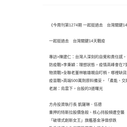
《今周刊第1274期 一起挺過去 台灣關鍵1
一起挺過去 台灣關鍵14天戰疫
專訪>陳建仁：台灣人深刻的自覺和責任感
防疫戰>李秉穎：理想狀態，疫情高峰會在7
物資戰>全聯老董林敏雄親自盯梢，哪裡缺
疫苗戰>高端500萬劑原料備妥，「產能、交
老謝：烏雲下，台股的3道曙光
方舟投資執行長 凱薩琳．伍德
重押的特斯拉股價急殺、核心持股頻遭空襲
「破壞式創新女王」旗艦基金淨值慘跌