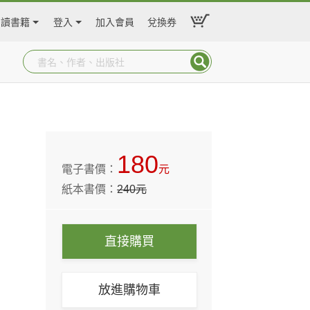
閱讀書籍
登入
加入會員
兌換券
180
電子書價：
元
紙本書價：
240
元
直接購買
放進購物車