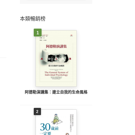
本類暢銷榜
1
阿德勒演講集：建立自我的生命風格
2