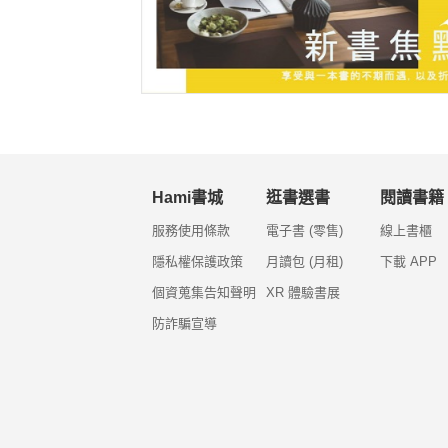
Hami書城
逛書選書
閱讀書籍
服務使用條款
電子書 (零售)
線上書櫃
隱私權保護政策
月讀包 (月租)
下載 APP
個資蒐集告知聲明
XR 體驗書展
防詐騙宣導