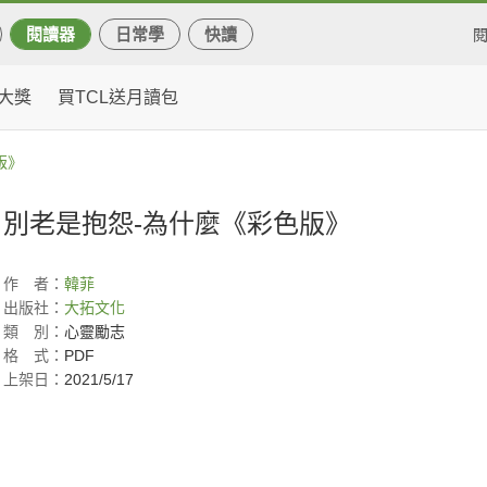
閱讀器
日常學
快讀
大獎
買TCL送月讀包
版》
別老是抱怨-為什麼《彩色版》
作
者：
韓菲
出版社：
大拓文化
類
別：
心靈勵志
格
式：
PDF
上架日：
2021/5/17