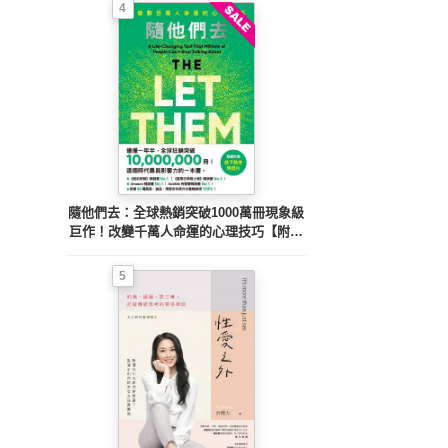
4
隨他們去：全球熱銷突破1000萬冊現象級
巨作！改變千萬人命運的心理技巧【附放
下執念明信片圖】
5