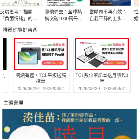
•附完整的全彩／黑白圖解，引領你創造出渴望的新生活。
反芻思考：揭開
隨他們去：全球熱
當勵志不再有效：
性
「負面情緒」的真
銷突破1000萬冊現
自我平靜的五步修
婚
通過學會理解、療癒、釋放；學會尊重靈魂的渴望，那光、愛與
面目，重拾面對困
象級巨作！改變千
煉
破
推薦你買好東西
境的勇氣
萬人命運的心理技
相
生命的更深層源頭，包括內在的美善及黑暗──進而運用生命核心
巧【附放下執念明
所湧出的創造性能量，開創你終其一生渴望已久的生活。這股創
信片圖】
造力之源，其強大遠超乎你所想像。學習接受它並與它同在，待
時機成熟，這屬光的自我本質將會自內在展開，穿透你的人生，
永遠改變你的生命。
哈利
閱讀有禮，TCL平板送觸
TCL數位筆記本送月讀包1
控筆
年
本書亦首度記載布藍能親身且引人入勝的非凡經歷，包括她在療
31
2026/06/20 - 2026/08/31
2026/06/20 - 2026/08/31
癒領域中與眾不同的故事，及身為科學家和療癒師雙重身分的糾
主題書展
結與平衡。同時收錄她的指導靈黑元所傳訊的重要啟示詩篇；最
後，每章結都會帶出提問，鼓勵讀者深入探索、使用該章節所提
供的訊息。
§閃耀推薦§