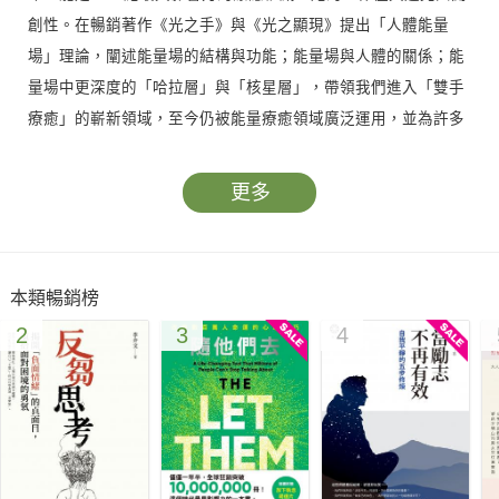
創性。在暢銷著作《光之手》與《光之顯現》提出「人體能量
場」理論，闡述能量場的結構與功能；能量場與人體的關係；能
量場中更深度的「哈拉層」與「核星層」，帶領我們進入「雙手
療癒」的嶄新領域，至今仍被能量療癒領域廣泛運用，並為許多
新近的能量療法提供了訊息與指導。
更多
我們將在《核心光療癒》認知與學習，
顯化內在核心光芒的「創造過程」：
•從人類能量意識角度，看待創造過程的本質。
本類暢銷榜
•人如何在能量場創造阻塞、阻塞的樣貌、互動，最終使我們的生
2
3
4
活出現失調；以及清除阻塞、釋放我們創造潛力的過程。
•如何發展並運用超感知力，以及超感知力在促進清理能量場阻塞
時所扮演的角色。
•第四層實相的特性，及其在創造過程中的至關重要性。
•與療癒人際關係相關的第四層能量場，以及這些人際關係下的能
量帶連接。