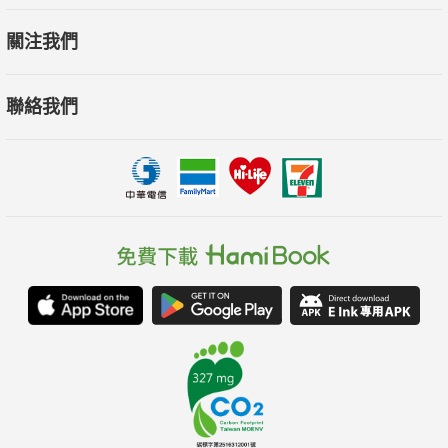
關注我們
一、此書涉及的層面非常廣，從科學、人文、能量以及神祕學，
它讓有心想從事身心靈療癒工作者的視野，瞬間將思考點無限延
聯絡我們
伸至更高的層次。
二、身心靈療癒從西方傳至台灣已近三十年左右，此書正好補強
了熱衷於身心靈領域的朋友在「文化、人文思想融入療癒能量」
上的欠缺。
三、作者從科學研究跨足到能量療癒，此生的生命角色從科學家
進入靈媒，足以顯示，物理與形而上之間的關係並非如此壁壘分
明。
四、此書收錄了作者從她的指導靈黑元通靈所得的靈界訊息，閱
讀時切勿讓這一些通靈詩篇輕易流過，以同為靈媒的我來說，每
一則的靈界訊息背後透露的資訊極其珍貴。（尤其是〈一元核心
觀念〉）
五、扎實理論、熟稔技巧以及對人文的關懷，是作者以身作則的
最佳典範。