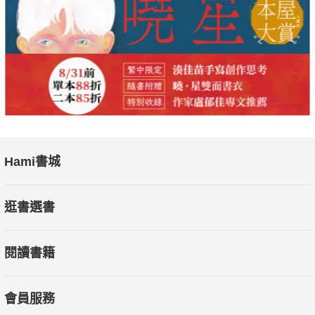
●上官昭儀──光能身心藝術發展協會理事長
個人療癒需要核心認同，對於已經習慣三維物理現象的我們、在
探索神祕的世界往往充滿了期待偏見和迷惑，然而，靈界和物質
界從來不曾分離過。如果你想整合自我生命，你需要進入療癒科
學的世界，而探索這個世界你需要一本充滿靈力的百科全書，本
書正是最齊全的靈魂生命成長指南手冊，適用於所有想要心靈與
物質雙豐收的人士。
Hami書城
●宇色──「我在人間系列」作家、靈修、瑜伽士
逛書選書
閱讀初稿，心中震驚不已。在三十年多前，老早就有人將物理和
形而上學研究地如此透徹，而且又是一名以女性科學研究家身
閱讀書籍
分，任職於以男性為尊的NASA，她在科學、神祕學與能量學上
的研究，歷經三十多年依然令世人難望項背，她扎實的經歷已經
為此書做了一個最強而有力的背書與支撐。能獲邀為此書推薦是
會員服務
我的榮幸。在此我先做幾項的心得分享：