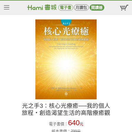
電子書
月讀包
閱讀器
光之手3：核心光療癒──我的個人
旅程‧創造渴望生活的高階療癒觀
640
電子書價：
元
紙本書價：
799
元