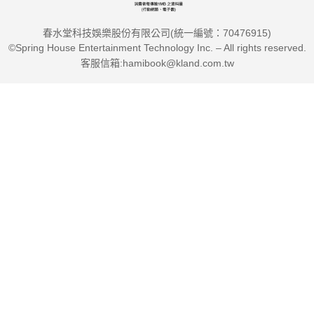
誠摯地推薦給正走在內在靈性療癒的每一位朋友。
春水堂科技娛樂股份有限公司(統一編號：70476915)
©Spring House Entertainment Technology Inc. – All rights reserved.
●張淑瑤──心語身心靈中心負責人，回溯催眠療法訓練師
客服信箱:hamibook@kland.com.tw
《核心光療癒》帶我們穿越創造性的療癒循環，踏上夢想顯化的
創造過程。在身心靈療癒的道途上有此書相伴，足矣。
●露易絲‧賀（Louise Hay）──《創造生命的奇蹟》作者
要達成療癒，我們所需的就是光和愛，芭芭拉對此真知灼見。她
將我們帶到療癒知識的新深度。
●伊麗莎白‧庫伯勒－羅素（Elisabeth Kübler-Ross）──西方生
死學大師、臨終關懷之母，《天使走過人間》作者
本書是所有胸懷大志的療癒師和醫護人員的必備讀物；並鼓舞了
想真正瞭解人類真相的人們。
●詹姆斯‧范‧普拉格（James Van Praagh）──紐約時報暢銷