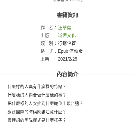
書籍資訊
作
者：
汪華健
出版
崧燁文化
社：
類
別：
行銷企管
格
式：
Epub 流動版
上架
2021/2/28
日：
內容簡介
什麼樣的人具有什麼樣的特點？
什麼樣的人適合做什麼樣的事？
把什麼樣的人安排到什麼職位上最合適？
組建團隊的時候應該注意什麼？
最理想的團隊模式是什麼樣子？
……