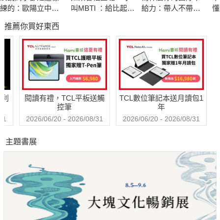
★九型人格可以應用在哪些領域？
練的：歐陽立中的
叫MBTI ：給比起工
給力：帶人不帶
懂
▍自我認知——給領導者提供一種自我認知的工具，挖掘自己生
40堂魅力演說課
作，與人相處更吃
心，憑什麼衝業績
決
推薦你買好東西
力的上班族，讓心
命中最深的最核心的本質，從而活出真我，有方向地自我改善、
變輕鬆的16型人格
自我整合、自我超越，提升自已的管理水準。
共事說明書
▍提升領導魅力——幫助領導者快速洞察下屬內心願望，準確找
到部門人事癥結，清楚影響控制障礙，挖掘內在潛力，積極引
哈利
閱讀有禮，TCL平板送觸
TCL數位筆記本送月讀包1
導，打造團隊凝聚力，發揮下屬的能動性，形成良性競爭，使企
控筆
年
業團隊健康發展。
31
2026/06/20 - 2026/08/31
2026/06/20 - 2026/08/31
主題書展
▍有效管理團隊——能有效了解員工的情緒與行為，了解人際關
係衝突的根源，懂得如何引導及管理團隊，將不同性格的人科學
合理地聚集到一起，達到組織人際關係的和諧，提升領導管控
力。
▍激發員工潛能——幫助企業主管迅速洞察員工的風格和團隊的