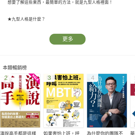
想要了解這些東西，最簡單的方法，就是九型人格裡面！
★九型人格是什麼？
九型人格是一種性格定位術。九型人格也稱為九型性格形態學，
它是應用心理學上的一個分支，它按照人們慣性的思維模式、情
更多
緒反應和行為習慣等性格特質，將人分為9種，是一種精妙的性
格分析工具，主要為個人修養、自我提升和歷練提供更深入的洞
察力，是非常有效的認識類工具。
本類暢銷榜
2
3
4
★九型人格能做什麼？
九型人格是一把破譯性格密碼的鑰匙，也是一個有效的企業管理
的工具，它能幫助管理者深入地了解自己和員工的性格特徵，正
確評估自己的優勢與弱勢，準確地判斷和掌握員工的長處和短
處，建立更加有效的企業管理制度、良好的溝通方式、先進的企
業文化、融洽的合作關係。
演說高手都是這樣
如果害怕上班，呼
為什麼你的團隊不
華