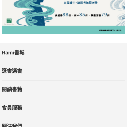
動力，為不同類型的員工提供相應有效的支持環境，改善管理方
式，完善激勵措施，最大限度地激發潛能，各展所長，人盡其
才。
▍應徵選拔的科學工具——了解不同性格的基本特質及深層價值
取向，不同性格與之匹配的職位及工作環境，九型是適用於企業
應徵、任免、選拔、職業生涯規劃及就業指導的科學而先進的工
Hami書城
具。
逛書選書
▍提升銷售業績——了解與9種不同性格的員工高效溝通的技
巧，提高人際溝通的效率，提升銷售業績。
閱讀書籍
本書特色
本書共分11章。第1章講述九型人格理論的起源和基本內容；第2
會員服務
章講述理性識別9種人格的問卷和識別團隊中的角色類型的問
卷，以及人格與角色的最佳匹配方法；第3章至第11章分別講述1
關注我們