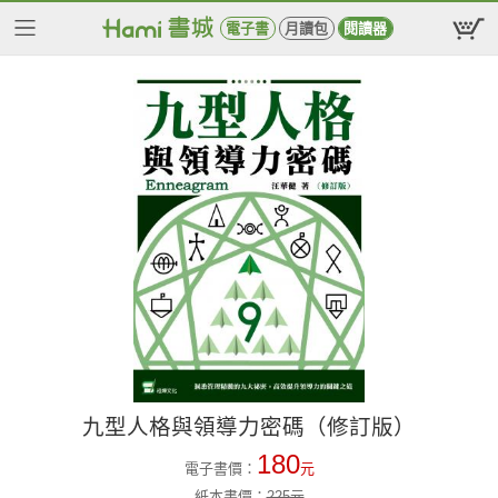
電子書
月讀包
閱讀器
九型人格與領導力密碼（修訂版）
180
電子書價：
元
紙本書價：
225
元